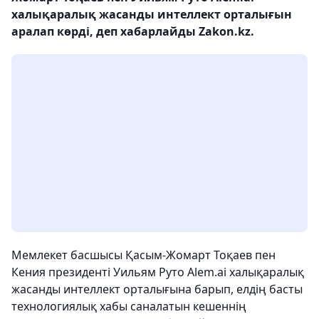
халықаралық жасанды интеллект орталығын
аралап көрді, деп хабарлайды Zakon.kz.
Мемлекет басшысы Қасым-Жомарт Тоқаев пен
Кения президенті Уильям Руто Alem.ai халықаралық
жасанды интеллект орталығына барып, елдің басты
технологиялық хабы саналатын кешеннің