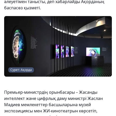
әлеуетімен танысты, деп хабарлайды Ақорданың
баспасөз қызметі.
Сурет: Ақорда
Премьер-министрдің орынбасары – Жасанды
интеллект және цифрлық даму министрі Жаслан
Мәдиев мемлекеттер басшыларына музей
экспозициясы мен ЖИ-кинотеатрын көрсетіп,