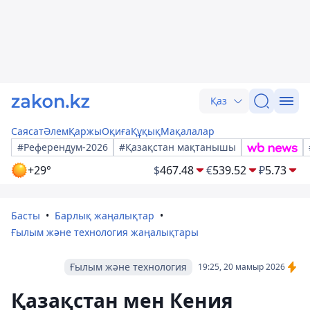
Қаз
Саясат
Әлем
Қаржы
Оқиға
Құқық
Мақалалар
#Референдум-2026
#Қазақстан мақтанышы
+29°
$
467.48
€
539.52
₽
5.73
Басты
Барлық жаңалықтар
Ғылым және технология жаңалықтары
Ғылым және технология
19:25, 20 мамыр 2026
Қазақстан мен Кения