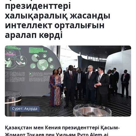
президенттері
халықаралық жасанды
интеллект орталығын
аралап көрді
Сурет: Ақорда
Қазақстан мен Кения президенттері Қасым-
Жомарт Тоқаев пен Уильям Руто Alem.ai