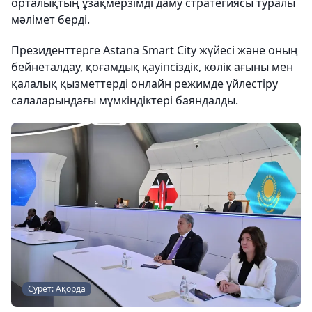
орталықтың ұзақмерзімді даму стратегиясы туралы
мәлімет берді.
Президенттерге Astana Smart City жүйесі және оның
бейнеталдау, қоғамдық қауіпсіздік, көлік ағыны мен
қалалық қызметтерді онлайн режимде үйлестіру
салаларындағы мүмкіндіктері баяндалды.
Сурет: Ақорда