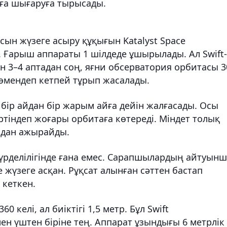
аға шығаруға тырысады.
сын жүзеге асыру құқығын Katalyst Space
. Ғарыш аппараты 1 шілдеде ұшырылады. Ал Swift-
ін 3–4 аптадан соң, яғни обсерватория орбитасы 3
төмендеп кетпей тұрып жасалады.
бір айдан бір жарым айға дейін жалғасады. Осы
іртіндеп жоғары орбитаға көтереді. Міндет толық
одан ажырайды.
үрделілігінде ғана емес. Сарапшылардың айтуынш
 жүзеге асқан. Рұқсат алынған сәттен бастап
 кеткен.
келі, ал биіктігі 1,5 метр. Бұл Swift
н үштен біріне тең. Аппарат ұзындығы 6 метрлік