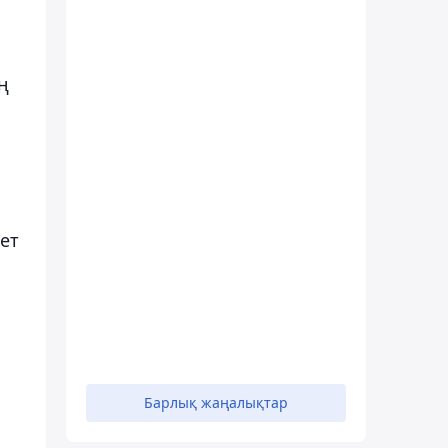
ң
кет
Барлық жаңалықтар