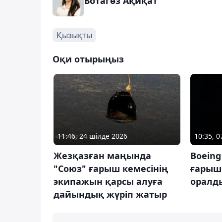
Ботагөз Ақиқат
Қызықты
Оқи отырыңыз
11:46, 24 шілде 2026
10:35, 
Жезқазған маңында
Boeing 
"Союз" ғарыш кемесінің
ғарыш 
экипажын қарсы алуға
оралд
дайындық жүріп жатыр