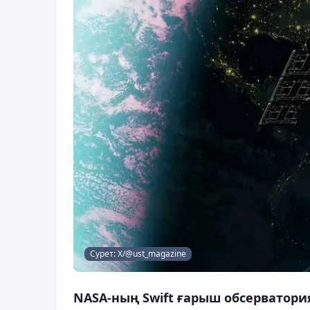
Сурет: X/@ust_magazine
NASA-ның Swift ғарыш обсерватори