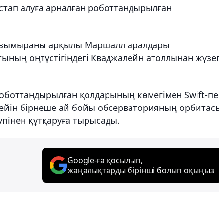
стап алуға арналған роботтандырылған
L зымыраны арқылы Маршалл аралдары
ының оңтүстігіндегі Кваджалейн атоллынан жүзе
оботтандырылған қолдарының көмегімен Swift-пе
н кейін бірнеше ай бойы обсерваторияның орбитас
аупінен құтқаруға тырысады.
Google-ға қосылып,
жаңалықтарды бірінші болып оқыңыз