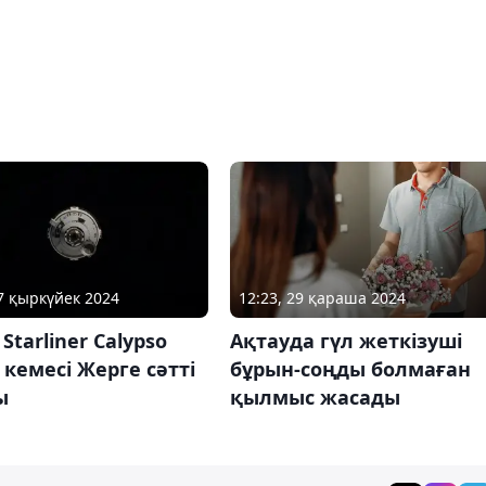
07 қыркүйек 2024
12:23, 29 қараша 2024
Starliner Calypso
Ақтауда гүл жеткізуші
кемесі Жерге сәтті
бұрын-соңды болмаған
ы
қылмыс жасады