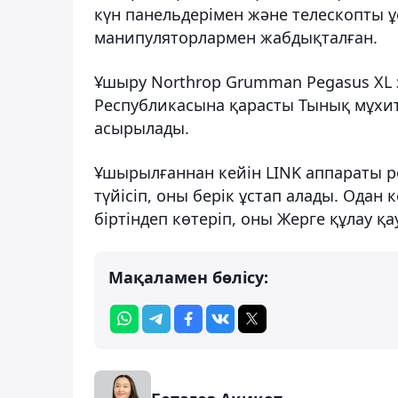
күн панельдерімен және телескопты ұ
манипуляторлармен жабдықталған.
Ұшыру Northrop Grumman Pegasus X
Республикасына қарасты Тынық мұхит
асырылады.
Ұшырылғаннан кейін LINK аппараты р
түйісіп, оны берік ұстап алады. Ода
біртіндеп көтеріп, оны Жерге құлау қ
Мақаламен бөлісу: