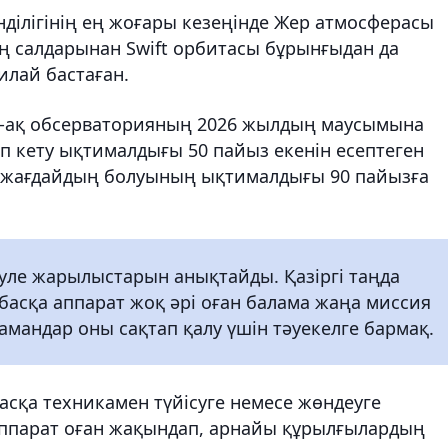
ділігінің ең жоғары кезеңінде Жер атмосферасы
ың салдарынан Swift орбитасы бұрынғыдан да
илай бастаған.
-ақ обсерваторияның 2026 жылдың маусымына
п кету ықтималдығы 50 пайыз екенін есептеген
й жағдайдың болуының ықтималдығы 90 пайызға
әуле жарылыстарын анықтайды. Қазіргі таңда
 басқа аппарат жоқ әрі оған балама жаңа миссия
амандар оны сақтап қалу үшін тәуекелге бармақ.
асқа техникамен түйісуге немесе жөндеуге
аппарат оған жақындап, арнайы құрылғылардың