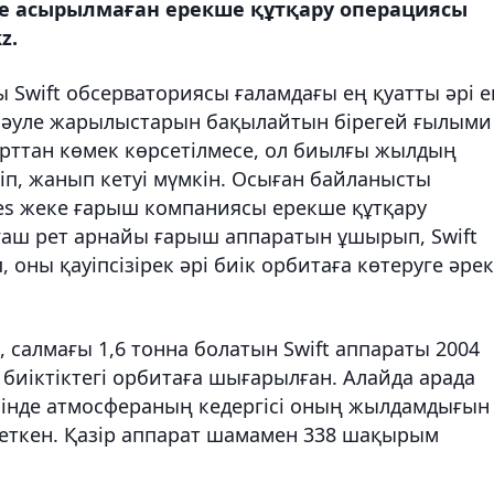
ге асырылмаған ерекше құтқару операциясы
z.
ы Swift обсерваториясы ғаламдағы ең қуатты әрі е
-сәуле жарылыстарын бақылайтын бірегей ғылыми
ырттан көмек көрсетілмесе, ол биылғы жылдың
іп, жанып кетуі мүмкін. Осыған байланысты
ies жеке ғарыш компаниясы ерекше құтқару
ғаш рет арнайы ғарыш аппаратын ұшырып, Swift
оны қауіпсізірек әрі биік орбитаға көтеруге әре
, салмағы 1,6 тонна болатын Swift аппараты 2004
іктіктегі орбитаға шығарылған. Алайда арада
шінде атмосфераның кедергісі оның жылдамдығын
деткен. Қазір аппарат шамамен 338 шақырым