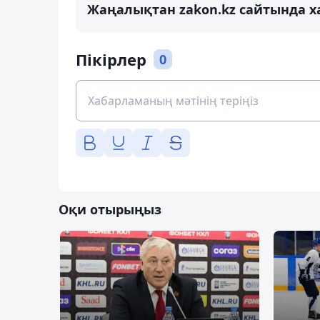
Жаңалықтан zakon.kz сайтында х
Пікірлер
0
Оқи отырыңыз