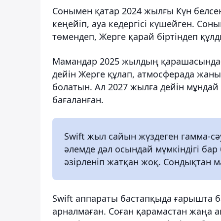
Сонымен қатар 2024 жылғы Күн белсен
кеңейіп, ауа кедергісі күшейген. Сон
төмендеп, Жерге қарай біртіндеп құлд
Мамандар 2025 жылдың қарашасында
дейін Жерге құлап, атмосферада жаны
болатын. Ал 2027 жылға дейін мұнда
бағаланған.
Swift жыл сайын жүздеген гамма-с
әлемде дәл осындай мүмкіндігі бар
әзірленіп жатқан жоқ. Сондықтан м
Swift аппараты бастапқыда ғарышта б
арналмаған. Соған қарамастан жаңа 