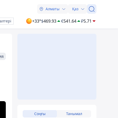
Алматы
Қаз
+33°
$
469.93
€
541.64
₽
5.71
алтері
ия
Соңғы
Танымал