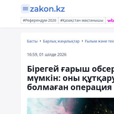
#Референдум-2026
#Қазақстан мақтанышы
Басты
Барлық жаңалықтар
Ғылым және те
16:59, 01 шілде 2026
Бірегей ғарыш обсе
мүмкін: оны құтқар
болмаған операция