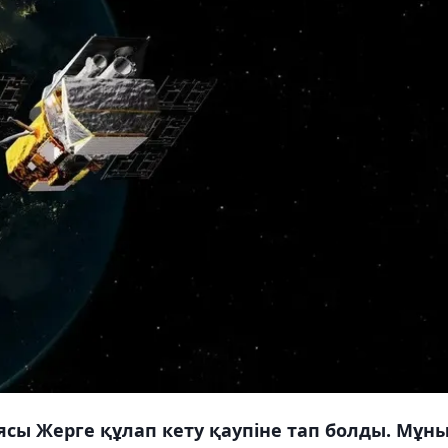
ясы Жерге құлап кету қаупіне тап болды. Мұн