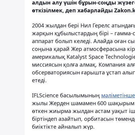
алдын алу үшін бұрын-соңды жүзе
өткізілмек, деп хабарлайды Zakon.k
2004 жылдан бері Нил Герелс атындағ
жарқын құбылыстардың бірі – гамма
аппарат болып келеді. Алайда оған с
соңына қарай Жер атмосферасына кір
америкалық Katalyst Space Technolog
миссиясын қолға алмақ. Компания ал
обсерваториясын ғарышта ұстап алып, 
етеді.
IFLScience басылымының
мәліметінше
жылы Жерден шамамен 600 шақырым би
өткен жиырма жылдан астам уақыт і
біртіндеп азайтып, орбитасын төмен
биіктікте айналып жүр.