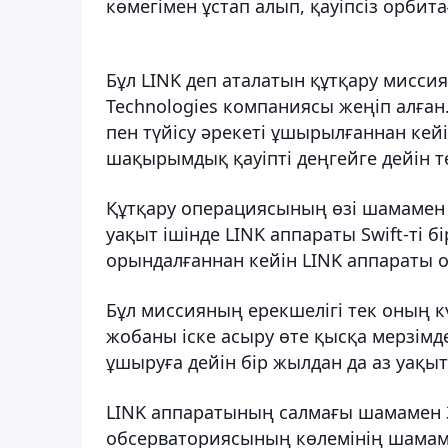
көмегімен ұстап алып, қауіпсіз орбит
Бұл LINK деп аталатын құтқару миссия
Technologies компаниясы жеңіп алған
пен түйісу әрекеті ұшырылғаннан кей
шақырымдық қауіпті деңгейге дейін 
Құтқару операциясының өзі шамамен 
уақыт ішінде LINK аппараты Swift-ті б
орындалғаннан кейін LINK аппараты 
Бұл миссияның ерекшелігі тек оның к
жобаны іске асыру өте қысқа мерзімде
ұшыруға дейін бір жылдан да аз уақыт
LINK аппаратының салмағы шамамен 360 
обсерваториясының көлемінің шамаме