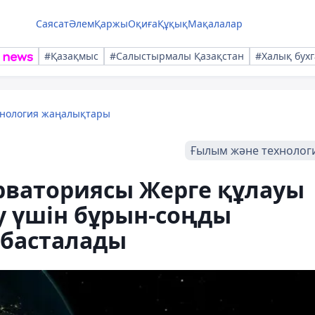
Саясат
Әлем
Қаржы
Оқиға
Құқық
Мақалалар
#Қазақмыс
#Салыстырмалы Қазақстан
#Халық бухг
хнология жаңалықтары
Ғылым және технолог
рваториясы Жерге құлауы
у үшін бұрын-соңды
 басталады