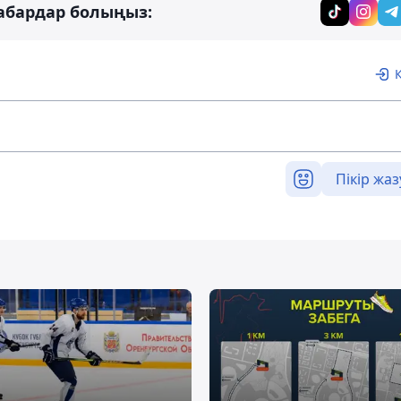
абардар болыңыз:
Пікір жаз