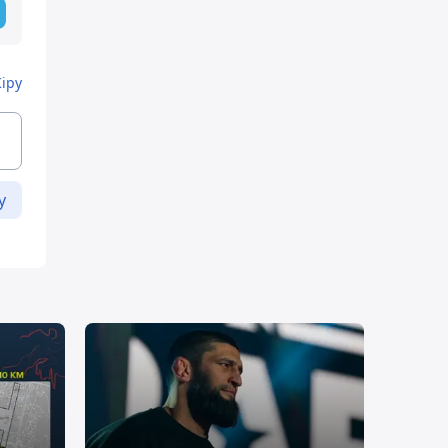
Кіру
у