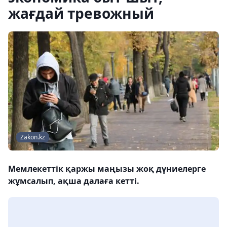
жағдай тревожный
Zakon.kz
Мемлекеттік қаржы маңызы жоқ дүниелерге
жұмсалып, ақша далаға кетті.