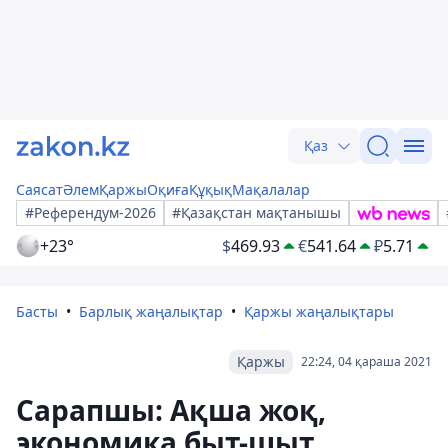
Қаз
Саясат
Әлем
Қаржы
Оқиға
Құқық
Мақалалар
#Референдум-2026
#Қазақстан мақтанышы
+23°
$
469.93
€
541.64
₽
5.71
Басты
Барлық жаңалықтар
Қаржы жаңалықтары
Қаржы
22:24, 04 қараша 2021
Сарапшы: Ақша жоқ,
экономика быт-шыт,