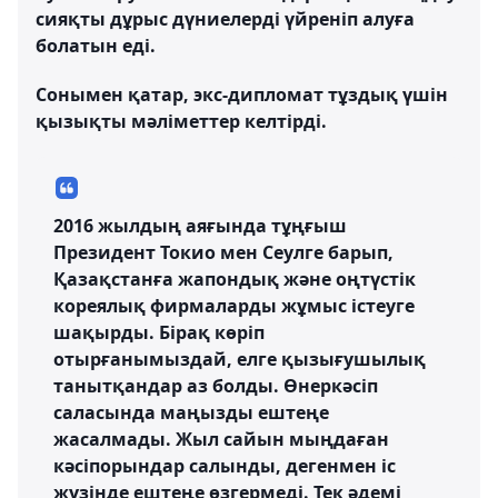
сияқты дұрыс дүниелерді үйреніп алуға
болатын еді.
Сонымен қатар, экс-дипломат тұздық үшін
қызықты мәліметтер келтірді.
2016 жылдың аяғында тұңғыш
Президент Токио мен Сеулге барып,
Қазақстанға жапондық және оңтүстік
кореялық фирмаларды жұмыс істеуге
шақырды. Бірақ көріп
отырғанымыздай, елге қызығушылық
танытқандар аз болды. Өнеркәсіп
саласында маңызды ештеңе
жасалмады. Жыл сайын мыңдаған
кәсіпорындар салынды, дегенмен іс
жүзінде ештеңе өзгермеді. Тек әдемі