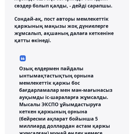
сөздер болып қалды, - дейді сарапшы.
Сондай-ақ, пост авторы мемлекеттік
қаржының маңызы жоқ дүниелерге
жұмсалып, ақшаның далаға кеткеніне
қатты өкінеді.
Озық елдермен пайдалы
ынтымақтастықтың орнына
мемлекеттік қаржы бос
бағдарламалар мен мән-мағынасыз
ауқымды іс-шараларға жұмсалды.
Мысалы ЭКСПО ұйымдастыруға
кеткен қаржының орнына
(бейресми ақпарат бойынша 5
миллиард доллардан астам қаржы
жұмсалған) мұнай өңдеу немесе