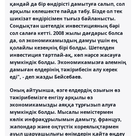
қандай да бір өндірісті дамытуға салып, сол
арқылы келешекте пайда табу. Бізде ол тек
шикізат өндірісімен тығыз байланысты.
Сондықтан шетелдік инвестицияның бәрі
сол салаға кетті. 2008 жылы дағдарыс болса
да, ол экономикамыздың дамуы үшін ең
қолайлы кезеңнің бірі болды. Шетелден
инвестиция тартпай-ақ, көп нәрсе жасауға
мүмкіндік болды. Экономикамызға әлемнің
дамыған елдерінің тәжірибесін алу керек
еді", - деп жазды Бейсебаев.
Оның айтуынша, өзге елдердің озығын өз
тәжірибемізге енгізу арқылы өз
экономикамызды аяққа тұрғызып алуға
мүмкіндік болды. Мысалы немістермен
көлік инфрақұрылымын дамыту, француз,
жапондар және оңтүстік кореялықтармен
ауыл шаруашылығы өнімдерін қайта өңдеу