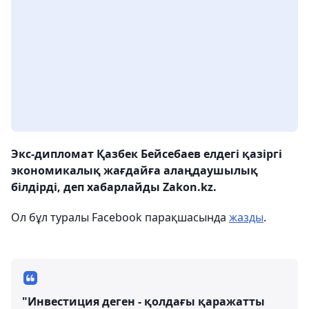
Экс-дипломат Қазбек Бейсебаев елдегі қазіргі
экономикалық жағдайға алаңдаушылық
білдірді, деп хабарлайды Zakon.kz.
Ол бұл туралы Facebook парақшасында
жазды
.
"Инвестиция деген - қолдағы қаражатты