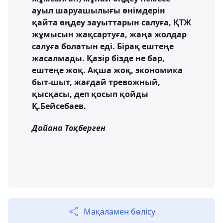
ауыл шаруашылығы өнімдерін
қайта өңдеу зауыттарын салуға, ҚТЖ
жұмысын жақсартуға, жаңа жолдар
салуға болатын еді. Бірақ ештеңе
жасалмады. Қазір бізде не бар,
ештеңе жоқ. Ақша жоқ, экономика
быт-шыт, жағдай тревожный,
қысқасы, деп қосып қойды
Қ.Бейсебаев.
Дайана Тоқберген
Мақаламен бөлісу