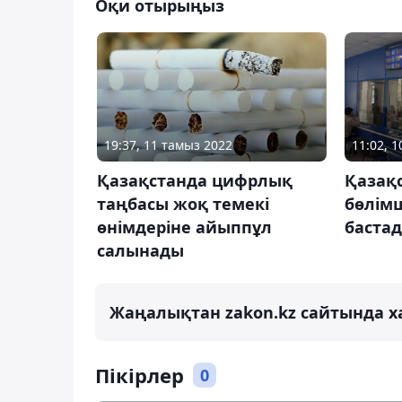
Оқи отырыңыз
19:37, 11 тамыз 2022
11:02, 
Қазақстанда цифрлық
Қазақ
таңбасы жоқ темекі
бөлімш
өнімдеріне айыппұл
баста
салынады
Жаңалықтан zakon.kz сайтында х
Пікірлер
0