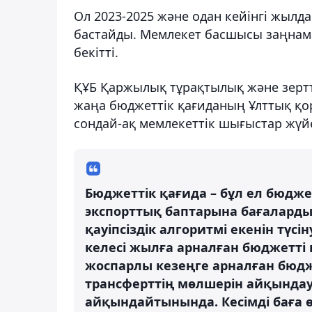
Ол 2023-2025 және одан кейінгі жылд
бастайды. Мемлекет басшысы заңнамағ
бекітті.
ҚҰБ Қаржылық тұрақтылық және зертт
жаңа бюджеттік қағиданың Ұлттық қор
сондай-ақ мемлекеттік шығыстар жүйес
Бюджеттік қағида – бұл ел бюдже
экспорттық баптарына бағаларды
қауіпсіздік алгоритмі екенін түсі
келесі жылға арналған бюджетті қ
жоспарлы кезеңге арналған бюдже
трансферттің мөлшерін айқында
айқындайтынында. Кесімді баға ө