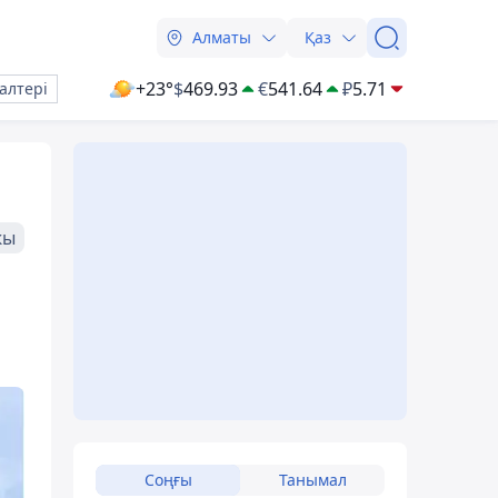
Алматы
Қаз
+23°
$
469.93
€
541.64
₽
5.71
алтері
жы
Соңғы
Танымал