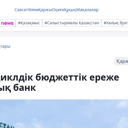
Саясат
Әлем
Қаржы
Оқиға
Құқық
Мақалалар
#Қазақмыс
#Салыстырмалы Қазақстан
#Халық бухг
қтары
Қар
иклдік бюджеттік ереже
ық банк