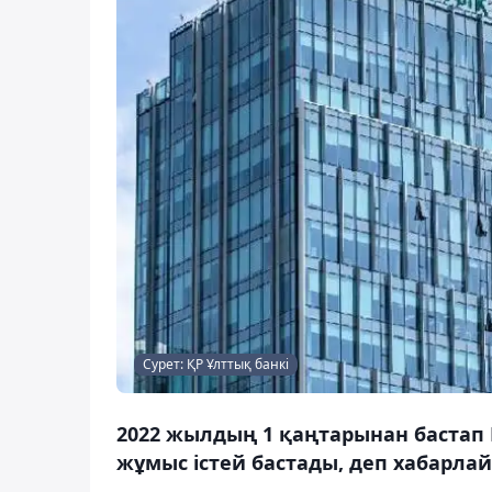
Сурет: ҚР Ұлттық банкі
2022 жылдың 1 қаңтарынан бастап 
жұмыс істей бастады, деп хабарлай