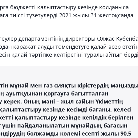
арға бюджетті қалыптастыру кезінде қолданыла
а тиісті түзетулерді 2021 жылы 31 желтоқсанда
еулер департаментінің директоры Олжас Күбенб
дан қаражат алуды төмендетуге қалай әсер ететін
ін қалай тәртіпке келтіретіні туралы айтып берді
тін мұнай мен газ сияқты кірістердің маңызд
ң ауытқуынан қорғауға бағытталған
ну керек. Оның мәні – жыл сайын Үкіметтің
алыптастыру кезінде кесімді бағаны, келесі
тті қалыптастыру кезінде кепілдік берілген
у үшін пайдаланылатын мұнайдың бағасын
ндірудің болжамды көлемі есепті жылы 90,5