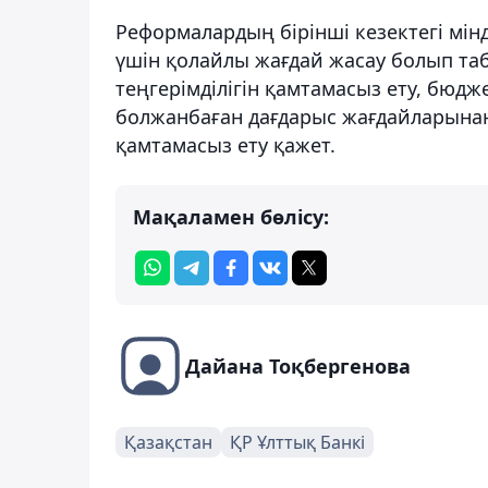
Реформалардың бірінші кезектегі мінд
үшін қолайлы жағдай жасау болып та
теңгерімділігін қамтамасыз ету, бюдж
болжанбаған дағдарыс жағдайларынан
қамтамасыз ету қажет.
Мақаламен бөлісу:
Дайана Тоқбергенова
Қазақстан
ҚР Ұлттық Банкі