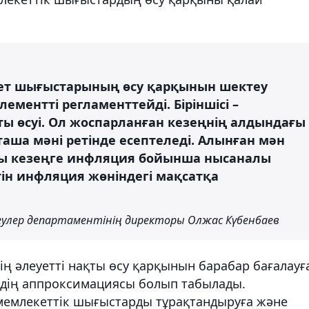
ет шығыстарының өсу қарқынын шектеу
лементті регламенттейді. Біріншісі –
ты өсуі. Ол жоспарланған кезеңнің алдындағы
таша мәні ретінде есептеледі. Алынған мән
рлы кезеңге инфляция бойынша нысаналы
тін инфляция жөніндегі мақсатқа
лер департаментінің директоры Олжас Күбенбаев
ің әлеуетті нақты өсу қарқынын барабар бағалауғ
лдің аппроксимациясы болып табылады.
емлекеттік шығыстарды тұрақтандыруға және