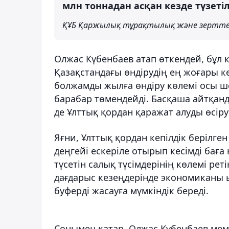
млн тоннадан асқан кезде түзетіл
ҚҰБ Қаржылық тұрақтылық және зерттеу
Олжас Күбенбаев атап өткендей, бұл к
Қазақстандағы өндірудің ең жоғары к
болжамды жылға өндіру көлемі осы шек
барабар төмендейді. Басқаша айтқанда
де Ұлттық қордан қаражат алуды өсіру
Яғни, Ұлттық қордан кепілдік берілге
деңгейі ескеріле отырып кесімді бағ
түсетін салық түсімдерінің көлемі ре
дағдарыс кезеңдерінде экономиканы
буферді жасауға мүмкіндік береді.
Сонымен қатар, Олжас Күбенбаев мем