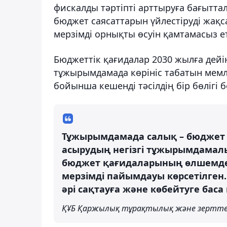
фискалды тәртіпті арттыруға бағытта
бюджет саясаттарын үйлестіруді жақс
мерзімді орнықты өсуін қамтамасыз ет
Бюджеттік қағидалар 2030 жылға дейі
тұжырымдамада көрініс табатын мемл
бойынша кешенді тәсілдің бір бөлігі 
Тұжырымдамада салық – бюджет 
асырудың негізгі тұжырымдамалық
бюджет қағидаларының өлшемдер
мерзімді пайымдауы көрсетілген
әрі сақтауға және көбейтуге баса
ҚҰБ Қаржылық тұрақтылық және зерттеу