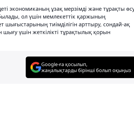
еті экономиканың ұзақ мерзімді және тұрақты өсу
былады, ол үшін мемлекеттік қаржының
ет шығыстарының тиімділігін арттыру, сондай-ақ
 шығу үшін жеткілікті тұрақтылық қорын
Google-ға қосылып,
жаңалықтарды бірінші болып оқыңыз