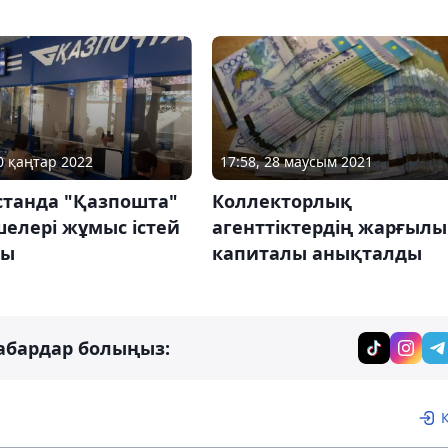
10 қаңтар 2022
17:58, 28 маусым 2021
станда "Қазпошта"
Коллекторлық
елері жұмыс істей
агенттіктердің жарғыл
ды
капиталы анықталды
абардар болыңыз: