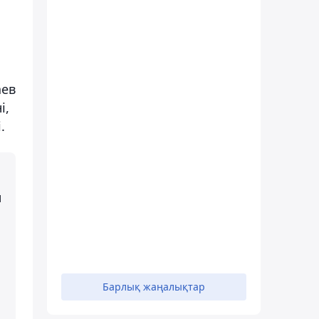
аев
і,
.
ы
Барлық жаңалықтар