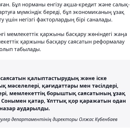
лған. Бұл норманы енгізу ақша-кредит және салық-
артуға мүмкіндік береді, бұл экономиканың ұзақ
у үшін негізгі факторлардың бірі саналады.
нгі мемлекеттік қаржыны басқару жөніндегі жаңа
екеттік қаржыны басқару саясатын реформалау
болып табылады.
саясатын қалыптастырудың және іске
 мәселелері, қағидаттары мен тәсілдері,
і, мемлекеттің борыштық саясатының ұзақ
. Сонымен қатар, Ұлттық қор қаражатын одан
 назар аударылды.
лер департаментінің директоры Олжас Күбенбаев