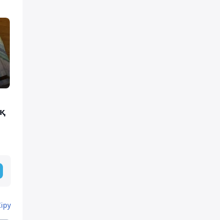
ық
Кіру