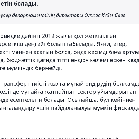
етін болады.
лер департаментінің директоры Олжас Күбенбаев
овидке дейінгі 2019 жылы қол жеткізілген
өрсеткіш деңгейі болып табылады. Яғни, егер,
ті мәннен асатын болса, онда кесімді баға артуғ
, бюджеттік қағида тіпті өндіру көлемі өскен кез
ге мүмкіндік бермейді.
н трансферт тиісті жылға мұнай өндірудің болжамд
а кезінде мұнайға жатпайтын сектор ұйымдарынан
тінде есептелетін болады. Осылайша, бұл кейіннен
 ынталандыру үшін пайдаланылуы мүмкін фискалд
лекеттік шығыстардың өсу қарқыны қалай