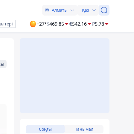
Алматы
Қаз
+27°
$
469.85
€
542.16
₽
5.78
алтері
жы
Соңғы
Танымал