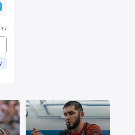
Кіру
у