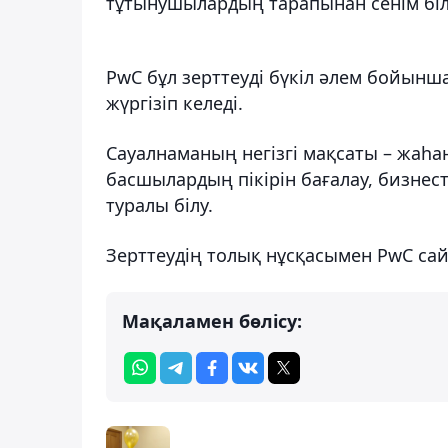
тұтынушылардың тарапынан сенім білді
PwC бұл зерттеуді бүкіл әлем бойынш
жүргізіп келеді.
Сауалнаманың негізгі мақсаты – жаһ
басшылардың пікірін бағалау, бизнес
туралы білу.
Зерттеудің толық нұсқасымен PwС са
Мақаламен бөлісу: