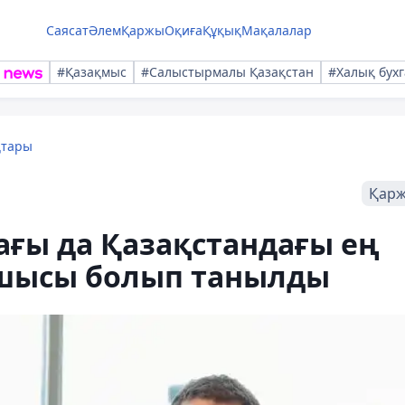
Саясат
Әлем
Қаржы
Оқиға
Құқық
Мақалалар
#Қазақмыс
#Салыстырмалы Қазақстан
#Халық бухг
қтары
Қар
ағы да Қазақстандағы ең
сшысы болып танылды