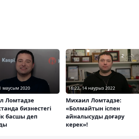
16:22, 14 наурыз 2022
11 маусым 2020
Михаил Ломтадзе:
л Ломтадзе
«Болмайтын іспен
танда бизнестегі
айналысуды доғару
ік басшы деп
керек»!
ды