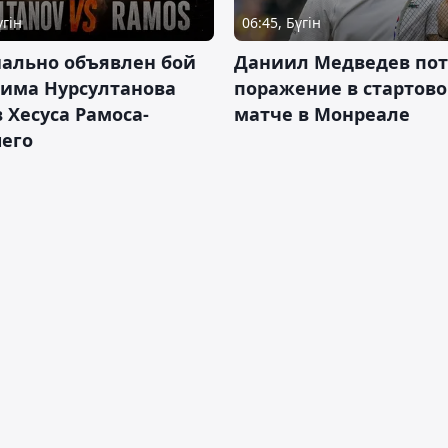
үгін
06:45, Бүгін
ально объявлен бой
Даниил Медведев по
има Нурсултанова
поражение в стартов
 Хесуса Рамоса-
матче в Монреале
его