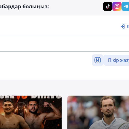
абардар болыңыз:
Пікір жаз