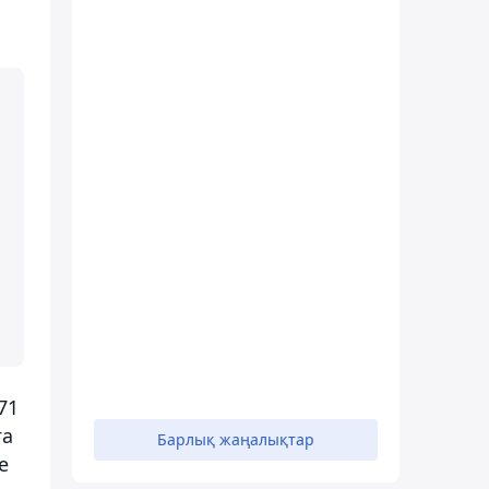
й
71
ға
Барлық жаңалықтар
е