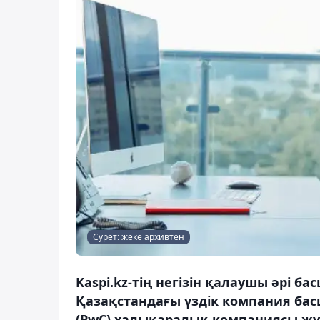
Сурет: жеке архивтен
Kaspi.kz-тің негізін қалаушы әрі 
Қазақстандағы үздік компания бас
(PwC) халықаралық компаниясы жүр