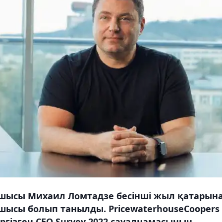
басшысы Михаил Ломтадзе бесінші жыл қатарын
шысы болып танылды. PricewaterhouseCoopers
гізген СЕО Survey 2022 сауалнамасының