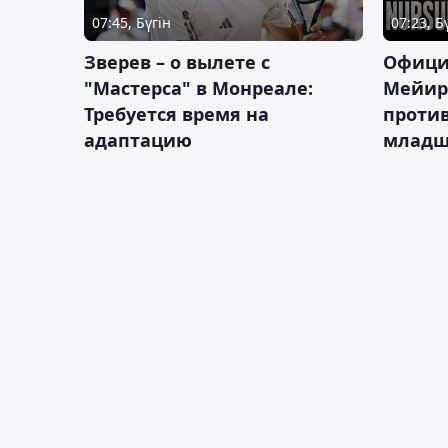
07:45, Бүгін
07:23, Б
Зверев – о вылете с
Офици
"Мастерса" в Монреале:
Мейир
Требуется время на
против
адаптацию
младш