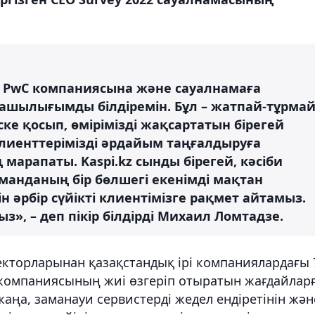
н PwC компаниясына және сауалнамаға
шылығымды білдіремін. Бұл – жатпай-тұрма
ске қосып, өмірімізді жақсартатын бірегей
клиенттерімізді әрдайым таңғалдыруға
арапаты. Kaspi.kz сынды бірегей, кәсіби
оманданың бір бөлшегі екенімді мақтан
ін әрбір сүйікті клиентімізге рақмет айтамыз.
з», – деп пікір білдірді Михаил Ломтадзе.
екторларынан қазақстандық ірі компаниялардағы 
компаниясының жиі өзгеріп отыратын жағдайлар
жаңа, заманауи сервистерді жедел ендіретінін жән