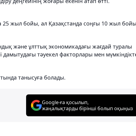
ру деңгейінің жоғары екенін атап өтті.
а 25 жыл бойы, ал Қазақстанда соңғы 10 жыл бой
андық және ұлттық экономикадағы жағдай туралы
ті дамытудағы тәуекел факторлары мен мүмкіндікт
йтында танысуға болады.
Google-ға қосылып,
жаңалықтарды бірінші болып оқыңыз