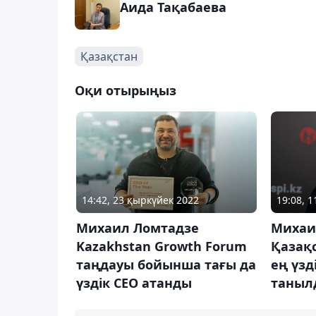
Аида Тақабаева
Қазақстан
Оқи отырыңыз
14:42, 23 қыркүйек 2022
19:08, 
Михаил Ломтадзе
Михаи
Kazakhstan Growth Forum
Қазақс
таңдауы бойынша тағы да
ең үзд
үздік CEO атанды
таныл