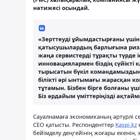
нәтижесі осындай.
«Зерттеуді ұйымдастырғаны үші
қатысушылардың барлығына риза
жаңа сервистерді тұрақты түрде і
инновациялармен біздің сүйікті 
тырысатын бүкіл командамыздың м
білікті әрі ынтымағы жарасқан к
тұтамын. Бізбен бірге болғаны үш
Біз әрдайым үміттеріңізді ақтаймы
Сауалнамаға экономиканың әртүрлі с
CEO қатысты. Респонденттер
Kaspi.kz
бейімделу деңгейінің жоғары екенін, 