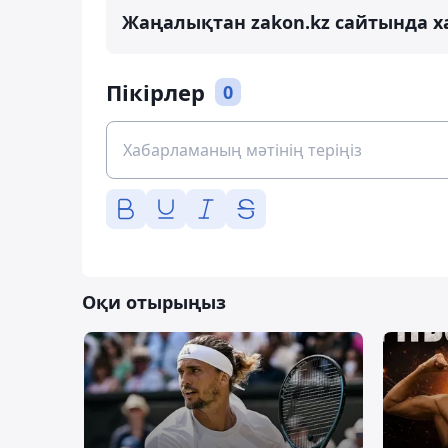
Жаңалықтан zakon.kz сайтында х
Пікірлер
0
Оқи отырыңыз