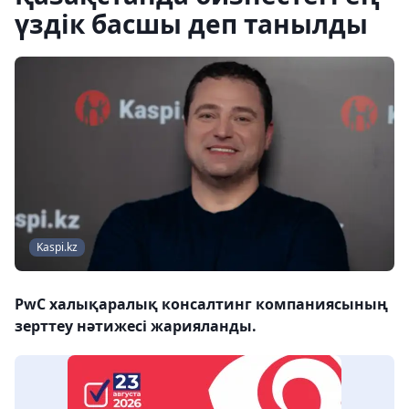
үздік басшы деп танылды
Kaspi.kz
PwC халықаралық консалтинг компаниясының
зерттеу нәтижесі жарияланды.