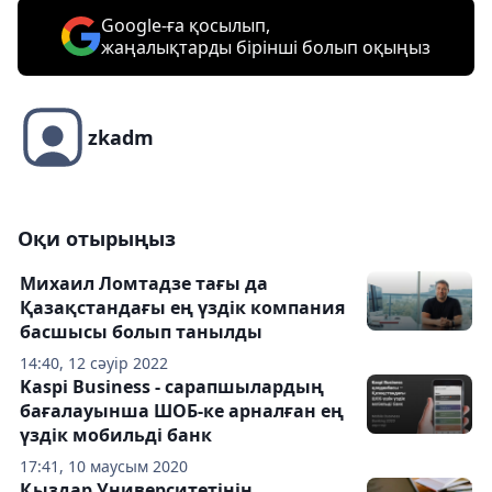
Google-ға қосылып,
жаңалықтарды бірінші болып оқыңыз
zkadm
Оқи отырыңыз
Михаил Ломтадзе тағы да
Қазақстандағы ең үздік компания
басшысы болып танылды
14:40, 12 сәуір 2022
Kaspi Business - сарапшылардың
бағалауынша ШОБ-ке арналған ең
үздік мобильді банк
17:41, 10 маусым 2020
Қыздар Университетінің