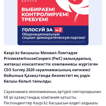
Kaspi.kz басшысы Михаил Ломтадзе
PricewaterhouseCoopers (PwC) халықаралық
жетекші консалтингтік компаниясы жүргізген
СЕО Survey 2020 сауалнамасының нәтижесі
бойынша Қазақстанда бизнестегі ең үздік
басшы болып танылды.
Сауалнамаға экономиканың әртүрлі секторларынан
68 ірі қазақстандық компания қатысты.
Респонденттер Kaspi.kz басшысын елдегі алдыңғы