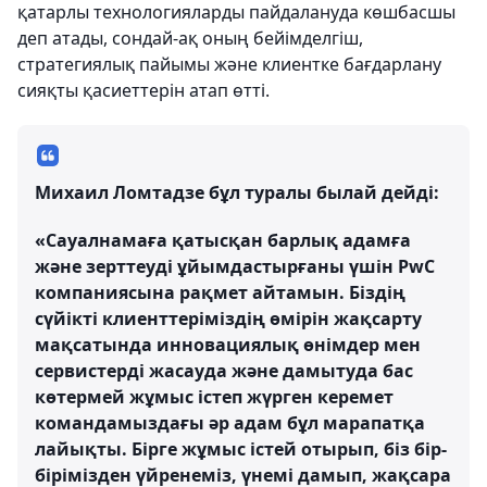
қатарлы технологияларды пайдалануда көшбасшы
деп атады, сондай-ақ оның бейімделгіш,
стратегиялық пайымы және клиентке бағдарлану
сияқты қасиеттерін атап өтті.
Михаил Ломтадзе бұл туралы былай дейді:
«Сауалнамаға қатысқан барлық адамға
және зерттеуді ұйымдастырғаны үшін PwC
компаниясына рақмет айтамын. Біздің
сүйікті клиенттеріміздің өмірін жақсарту
мақсатында инновациялық өнімдер мен
сервистерді жасауда және дамытуда бас
көтермей жұмыс істеп жүрген керемет
командамыздағы әр адам бұл марапатқа
лайықты. Бірге жұмыс істей отырып, біз бір-
бірімізден үйренеміз, үнемі дамып, жақсара