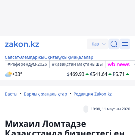
Қаз
Саясат
Әлем
Қаржы
Оқиға
Құқық
Мақалалар
#Референдум-2026
#Қазақстан мақтанышы
+33°
$
469.93
€
541.64
₽
5.71
Басты
Барлық жаңалықтар
Редакция Zakon.kz
19:08, 11 маусым 2020
Михаил Ломтадзе
Қазақстанда бизнестегі ең