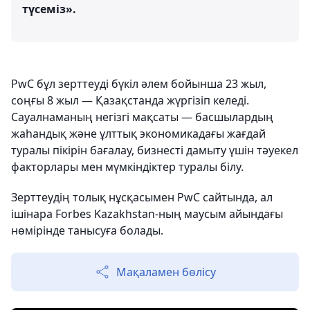
түсеміз».
PwC бұл зерттеуді бүкіл әлем бойынша 23 жыл,
соңғы 8 жыл — Қазақстанда жүргізіп келеді.
Сауалнаманың негізгі мақсаты — басшылардың
жаһандық және ұлттық экономикадағы жағдай
туралы пікірін бағалау, бизнесті дамыту үшін тәуекел
факторлары мен мүмкіндіктер туралы білу.
Зерттеудің толық нұсқасымен PwС сайтында, ал
ішінара Forbes Kazakhstan-ның маусым айындағы
нөмірінде танысуға болады.
Мақаламен бөлісу