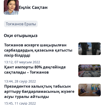
Еңлік Сақтан
Тоғжанов Ералы
Оқи отырыңыз
Тоғжанов әскерге шақырылған
сарбаздардың қазасына қатысты
пікір білдірді
13:12, 07 маусым 2022
Қант импорты 80% деңгейінде
сақталады – Тоғжанов
13:44, 28 сәуір 2022
Президентке халықтың табысын
арттыру бағдарламасының жүзеге
асуы туралы айтылды
15:45, 11 сәуір 2022