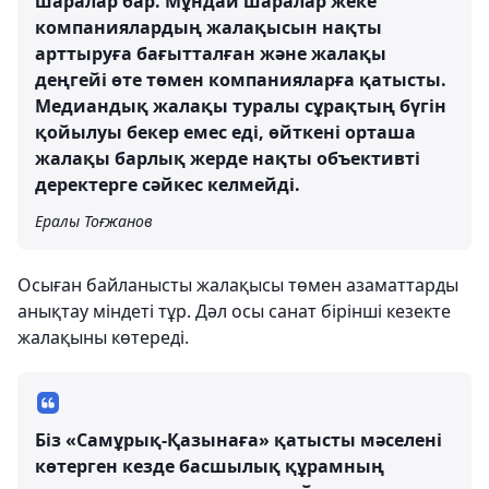
шаралар бар. Мұндай шаралар жеке
компаниялардың жалақысын нақты
арттыруға бағытталған және жалақы
деңгейі өте төмен компанияларға қатысты.
Медиандық жалақы туралы сұрақтың бүгін
қойылуы бекер емес еді, өйткені орташа
жалақы барлық жерде нақты объективті
деректерге сәйкес келмейді.
Ералы Тоғжанов
Осыған байланысты жалақысы төмен азаматтарды
анықтау міндеті тұр. Дәл осы санат бірінші кезекте
жалақыны көтереді.
Біз «Самұрық-Қазынаға» қатысты мәселені
көтерген кезде басшылық құрамның