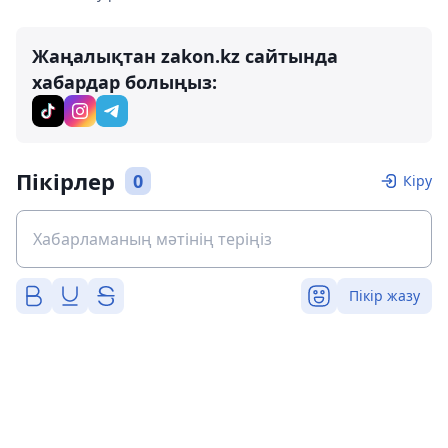
Жаңалықтан zakon.kz сайтында
хабардар болыңыз:
Пікірлер
0
Кіру
Пікір жазу