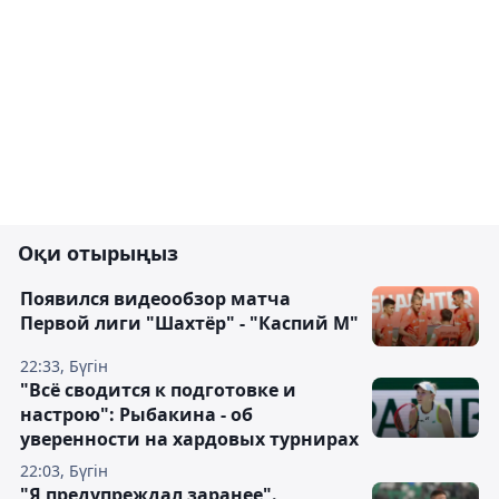
Оқи отырыңыз
Появился видеообзор матча
Первой лиги "Шахтёр" - "Каспий М"
22:33, Бүгін
"Всё сводится к подготовке и
настрою": Рыбакина - об
уверенности на хардовых турнирах
22:03, Бүгін
"Я предупреждал заранее".