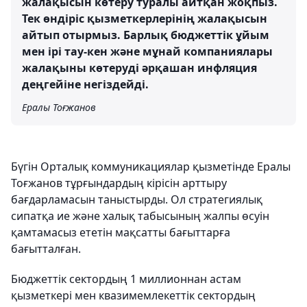
жалақысын көтеру туралы айтқан жоқпыз.
Тек өндіріс қызметкерлерінің жалақысын
айтып отырмыз. Барлық бюджеттік ұйым
мен ірі тау-кен және мұнай компаниялары
жалақыны көтеруді әрқашан инфляция
деңгейіне негіздейді.
Ералы Тоғжанов
Бүгін Орталық коммуникациялар қызметінде Ералы
Тоғжанов тұрғындардың кірісін арттыру
бағдарламасын таныстырды. Ол стратегиялық
сипатқа ие және халық табысының жалпы өсуін
қамтамасыз ететін мақсатты бағыттарға
бағытталған.
Бюджеттік сектордың 1 миллионнан астам
қызметкері мен квазимемлекеттік сектордың