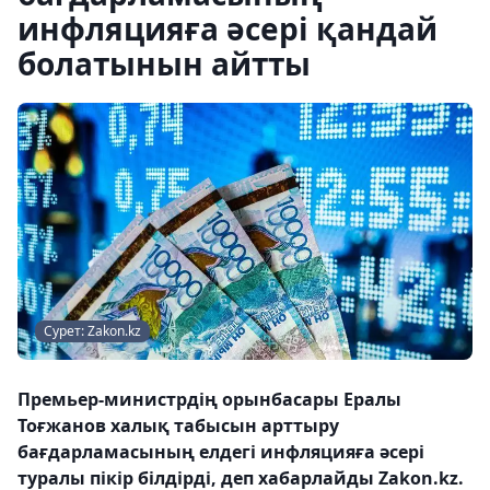
инфляцияға әсері қандай
болатынын айтты
Сурет: Zakon.kz
Премьер-министрдің орынбасары Ералы
Тоғжанов халық табысын арттыру
бағдарламасының елдегі инфляцияға әсері
туралы пікір білдірді, деп хабарлайды Zakon.kz.