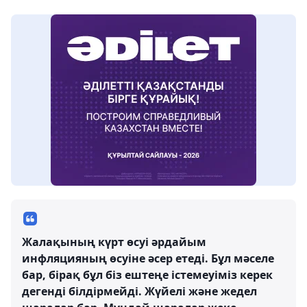
Жалақының күрт өсуі әрдайым
инфляцияның өсуіне әсер етеді. Бұл мәселе
бар, бірақ бұл біз ештеңе істемеуіміз керек
дегенді білдірмейді. Жүйелі және жедел