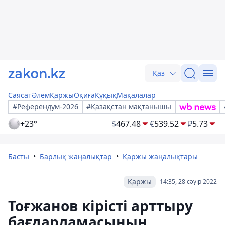
Қаз
Саясат
Әлем
Қаржы
Оқиға
Құқық
Мақалалар
#Референдум-2026
#Қазақстан мақтанышы
+23°
$
467.48
€
539.52
₽
5.73
Басты
Барлық жаңалықтар
Қаржы жаңалықтары
Қаржы
14:35, 28 сәуір 2022
Тоғжанов кірісті арттыру
бағдарламасының