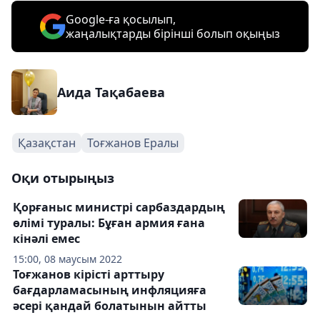
Google-ға қосылып,
жаңалықтарды бірінші болып оқыңыз
Аида Тақабаева
Қазақстан
Тоғжанов Ералы
Оқи отырыңыз
Қорғаныс министрі сарбаздардың
өлімі туралы: Бұған армия ғана
кінәлі емес
15:00, 08 маусым 2022
Тоғжанов кірісті арттыру
бағдарламасының инфляцияға
әсері қандай болатынын айтты