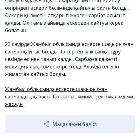
4 маусымда ҚР ҰҚК Шекара қызметінің Бейнеу
өңіріндегі әскери бөлімінде қайғылы оқиға болды.
Әскери қызметін атқарып жүрген сарбаз асылып
қалды. Ол тамыз айында әскерден қайтуы керек
болатын.
23 сәуірде Жамбыл облысында әскерге шақырылған
сарбаз қайтыс болды. Таңертеңгілік сапқа тұру
кезінде есінен танып қалды. Сарбазға қажетті
медициналық көмек көрсетілді. Алайда ол есін
жимастан қайтыс болды.
Жамбыл облысында әскерге шақырылған
сарбаздың қазасы: Қорғаныс министрлігі мәлімдеме
жасады
Мақаламен бөлісу