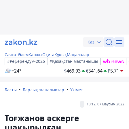
Қаз
Саясат
Әлем
Қаржы
Оқиға
Құқық
Мақалалар
#Референдум-2026
#Қазақстан мақтанышы
+24°
$
469.93
€
541.64
₽
5.71
Басты
Барлық жаңалықтар
Үкімет
13:12, 07 маусым 2022
Тоғжанов әскерге
шақырылған