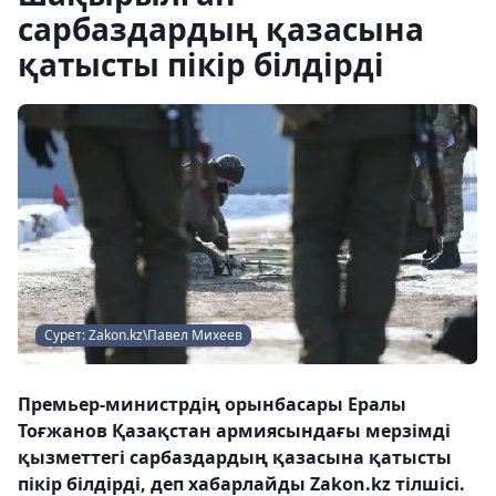
сарбаздардың қазасына
қатысты пікір білдірді
Сурет: Zakon.kz\Павел Михеев
Премьер-министрдің орынбасары Ералы
Тоғжанов Қазақстан армиясындағы мерзімді
қызметтегі сарбаздардың қазасына қатысты
пікір білдірді, деп хабарлайды Zakon.kz тілшісі.