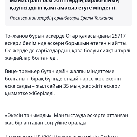
министрлігі осы жігіттердің барлығының
қауіпсіздігін қамтамасыз етуге міндетті.
Премьер-министрдің орынбасары Ералы Тоғжанов
Тоғжанов бұрын әскерде Отар қаласындағы 25717
әскери бөлімінде әскери борышын өтегенін айтты.
Ол жерде де сарбаздардың қаза болуы сияқты түрлі
жағдайлар болған еді.
Вице-премьер бұған дейін жалпы міндеттеме
болғанын, бірақ бүгінде ондай нәрсе жоқ екенін
еске салды – жыл сайын 35 мың жас жігіт әскери
қызметке жіберіледі.
«Әкесін танымады». Маңғыстауда әскерге аттанған
жас бір аптадан соң үйіне оралды