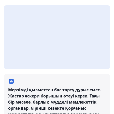
Мерзімді қызметтен бас тарту дұрыс емес.
Жастар әскери борышын өтеуі керек. Тағы
бір мәселе, барлық мүдделі мемлекеттік
органдар, бірінші кезекте Қорғаныс