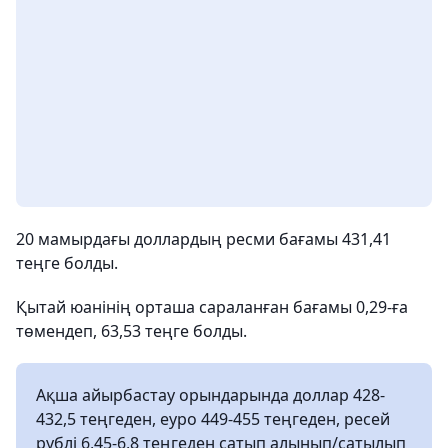
20 мамырдағы доллардың ресми бағамы 431,41
теңге болды.
Қытай юанінің орташа сараланған бағамы 0,29-ға
төмендеп, 63,53 теңге болды.
Ақша айырбастау орындарында доллар 428-
432,5 теңгеден, еуро 449-455 теңгеден, ресей
рублі 6,45-6,8 теңгеден сатып алынып/сатылып