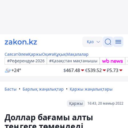
Қаз
Саясат
Әлем
Қаржы
Оқиға
Құқық
Мақалалар
#Референдум-2026
#Қазақстан мақтанышы
+24°
$
467.48
€
539.52
₽
5.73
Басты
Барлық жаңалықтар
Қаржы жаңалықтары
Қаржы
16:43, 20 мамыр 2022
Доллар бағамы алты
теңгеге төмендеді