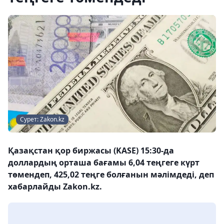
Сурет: Zakon.kz
Қазақстан қор биржасы (KASE) 15:30-да
доллардың орташа бағамы 6,04 теңгеге күрт
төмендеп, 425,02 теңге болғанын мәлімдеді, деп
хабарлайды Zakon.kz.