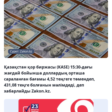
Сурет: Zakon.kz
Қазақстан қор биржасы (KASE) 15:30-дағы
жағдай бойынша доллардың орташа
сараланған бағамы 4,52 теңгеге төмендеп,
431,08 теңге болғанын мәлімдеді, деп
хабарлайды Zakon.kz.