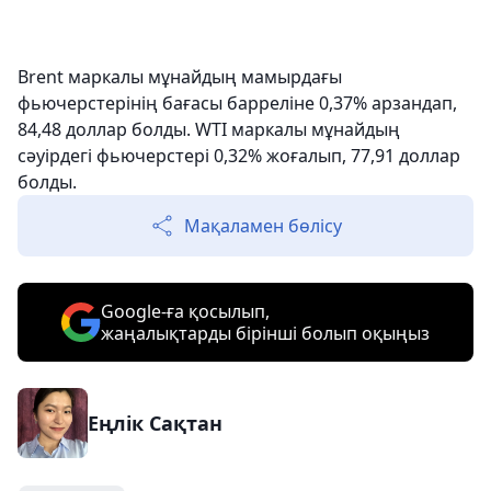
Brent маркалы мұнайдың мамырдағы
фьючерстерінің бағасы барреліне 0,37% арзандап,
84,48 доллар болды. WTI маркалы мұнайдың
сәуірдегі фьючерстері 0,32% жоғалып, 77,91 доллар
болды.
Мақаламен бөлісу
Google-ға қосылып,
жаңалықтарды бірінші болып оқыңыз
Еңлік Сақтан