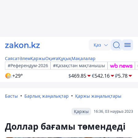
Қаз
Саясат
Әлем
Қаржы
Оқиға
Құқық
Мақалалар
#Референдум-2026
#Қазақстан мақтанышы
+29°
$
469.85
€
542.16
₽
5.78
Басты
Барлық жаңалықтар
Қаржы жаңалықтары
Қаржы
16:36, 03 наурыз 2023
Доллар бағамы төмендеді