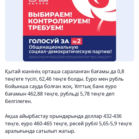
Қытай юанінің орташа сараланған бағамы да 0,8
теңгеге түсіп, 62,46 теңге болды. Еуро мен рубль
бойынша сауда болған жоқ. Ұлттық банк еуро
бағамын 462,88 теңге, рубльді 5,78 теңге деп
белгілеген.
Ақша айырбастау орындарында доллар 432-436
теңге, еуро 460-465 теңге, ресей рублі 5,65-5,9 теңге
аралығында сатылып жатыр.