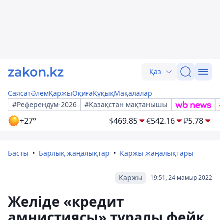
Қаз
Саясат
Әлем
Қаржы
Оқиға
Құқық
Мақалалар
#Референдум-2026
#Қазақстан мақтанышы
+27°
$
469.85
€
542.16
₽
5.78
Басты
Барлық жаңалықтар
Қаржы жаңалықтары
Қаржы
19:51, 24 мамыр 2022
Желіде «кредит
амнистиясы» туралы фейк