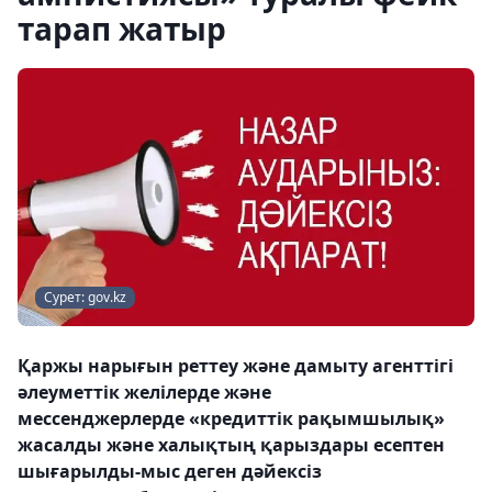
тарап жатыр
Сурет: gov.kz
Қаржы нарығын реттеу және дамыту агенттігі
әлеуметтік желілерде және
мессенджерлерде «кредиттік рақымшылық»
жасалды және халықтың қарыздары есептен
шығарылды-мыс деген дәйексіз