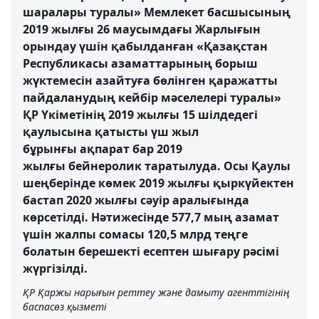
шаралары туралы» Мемлекет басшысының
2019 жылғы 26 маусымдағы Жарлығын
орындау үшін қабылданған «Қазақстан
Республикасы азаматтарының борыш
жүктемесін азайтуға бөлінген қаражатты
пайдаланудың кейбір мәселелері туралы»
ҚР Үкіметінің 2019 жылғы 15 шілдедегі
қаулысына қатысты үш жыл
бұрынғы ақпарат бар 2019
жылғы бейнеролик таратылуда. Осы Қаулы
шеңберінде көмек 2019 жылғы қыркүйектен
бастап 2020 жылғы сәуір аралығында
көрсетілді. Нәтижесінде 577,7 мың азамат
үшін жалпы сомасы 120,5 млрд теңге
болатын берешекті есептен шығару рәсімі
жүргізілді.
ҚР Қаржы нарығын реттеу және дамыту агенттігінің
баспасөз қызметі