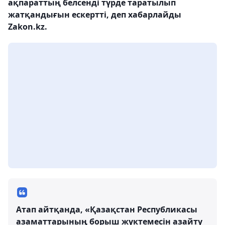
ақпараттың белсенді түрде таратылып
жатқандығын ескертті, деп хабарлайды
Zakon.kz.
Атап айтқанда, «Қазақстан Республикасы
азаматтарының борыш жүктемесін азайту