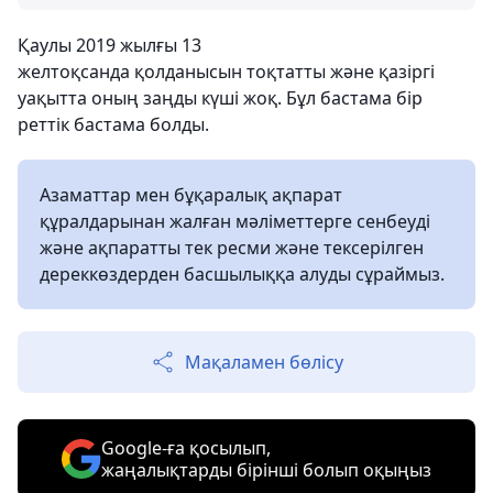
Қаулы 2019 жылғы 13
желтоқсанда қолданысын тоқтатты және қазіргі
уақытта оның заңды күші жоқ. Бұл бастама бір
реттік бастама болды.
Азаматтар мен бұқаралық ақпарат
құралдарынан жалған мәліметтерге сенбеуді
және ақпаратты тек ресми және тексерілген
дереккөздерден басшылыққа алуды сұраймыз.
Мақаламен бөлісу
Google-ға қосылып,
жаңалықтарды бірінші болып оқыңыз