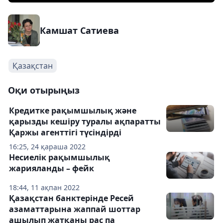
Камшат Сатиева
Қазақстан
Оқи отырыңыз
Кредитке рақымшылық және
қарызды кешіру туралы ақпаратты
Қаржы агенттігі түсіндірді
16:25, 24 қараша 2022
Несиелік рақымшылық
жарияланды – фейк
18:44, 11 ақпан 2022
Қазақстан банктерінде Ресей
азаматтарына жаппай шоттар
ашылып жатқаны рас па