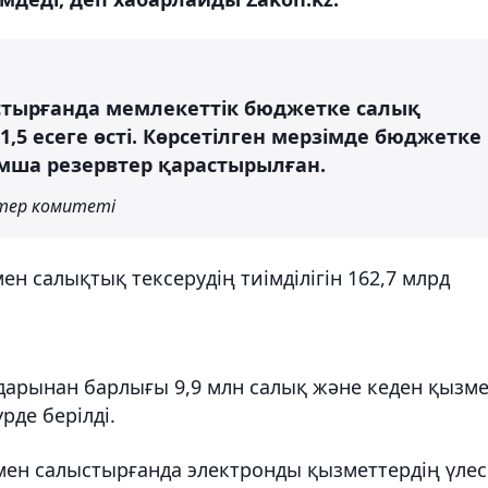
стырғанда мемлекеттік бюджетке салық
 1,5 есеге өсті. Көрсетілген мерзімде бюджетке
ымша резервтер қарастырылған.
стер комитеті
н салықтық тексерудің тиімділігін 162,7 млрд
ндарынан барлығы 9,9 млн салық және кеден қызме
рде берілді.
н салыстырғанда электронды қызметтердің үлес