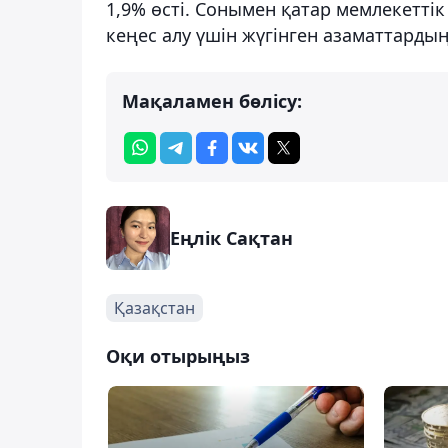
1,9% өсті. Сонымен қатар мемлекетті
кеңес алу үшін жүгінген азаматтарды
Мақаламен бөлісу:
Еңлік Сақтан
Қазақстан
Оқи отырыңыз