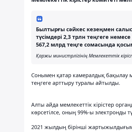
Былтырғы сәйкес кезеңмен салы
түсімдері 2,3 трлн теңгеге немесе
567,2 млрд теңге сомасында қос
Қаржы министрлігінің Мемлекеттік кірі
Сонымен қатар камералдық бақылау ме
теңгеге арттыру туралы айтылды.
Алты айда мемлекеттік кірістер орга
көрсетілсе, оның 99%-ы электронды тү
2021 жылдың бірінші жартыжылдығыме