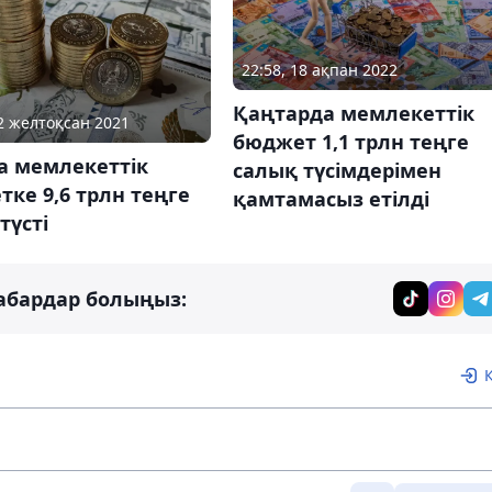
22:58, 18 ақпан 2022
Қаңтарда мемлекеттік
22 желтоқсан 2021
бюджет 1,1 трлн теңге
а мемлекеттік
салық түсімдерімен
ке 9,6 трлн теңге
қамтамасыз етілді
түсті
абардар болыңыз: