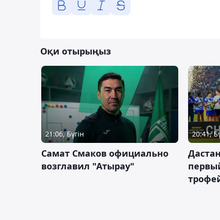
Оқи отырыңыз
21:06, Бүгін
20:41, Б
Самат Смаков официально
Дастан
возглавил "Атырау"
первы
трофей