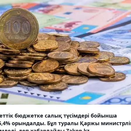
ттік бюджетке салық түсімдері бойынша
06,4% орындалды. Бұл туралы Қаржы министрлі
мдеді, деп хабарлайды Zakon.kz.