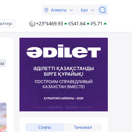
Алматы
Қаз
+23°
$
469.93
€
541.64
₽
5.71
алтері
жы
Соңғы
Танымал