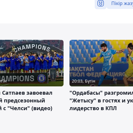
Пікір жаз
үгін
20:03, Бүгін
 Сатпаев завоевал
"Ордабасы" разгроми
й предсезонный
"Жетысу" в гостях и у
 с "Челси" (видео)
лидерство в КПЛ