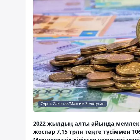
Сурет: Zakon.kz/Максим Золотухин
2022 жылдың алты айында мемлеке
жоспар 7,15 трлн теңге түсіммен 1
Мемлекеттік кірістер комитеті мәлі