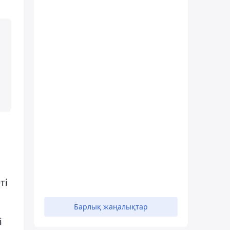
ті
Барлық жаңалықтар
і