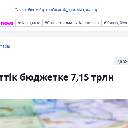
Саясат
Әлем
Қаржы
Оқиға
Құқық
Мақалалар
#Қазақмыс
#Салыстырмалы Қазақстан
#Халық бухг
қтары
Қар
тік бюджетке 7,15 трлн