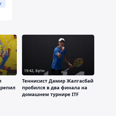
у
19:42, Бүгін
л
Теннисист Дамир Жалгасбай
крепил
пробился в два финала на
домашнем турнире ITF