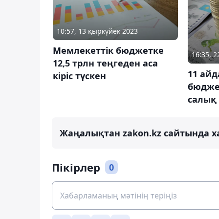
10:57, 13 қыркүйек 2023
Мемлекеттік бюджетке
16:35, 
12,5 трлн теңгеден аса
11 айд
кіріс түскен
бюджет
салық 
Жаңалықтан zakon.kz сайтында х
Пікірлер
0