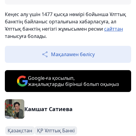
Кеңес алу үшін 1477 қысқа нөмірі бойынша Ұлттық
банктің байланыс орталығына хабарласуға, ал
Ұлттық банктің негізгі жұмысымен ресми
сайттан
танысуға болады.
Мақаламен бөлісу
Google-ға қосылып,
жаңалықтарды бірінші болып оқыңыз
Камшат Сатиева
Қазақстан
ҚР Ұлттық Банкі