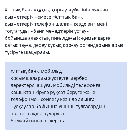
Ұлттық банк «құқық қорғау жүйесінің жалған
қызметкері» немесе «Ұлттық банк
қызметкері» телефон шалған кезде әңгімені
тоқтатуды, «банк менеджерін ұстау»
бойынша алаяқтық пиғылдағы іс-қимылдарға
қатыспауға, дереу құқық қорғау органдарына арыз
түсіруге шақырады.
Ұлттық банк: мобильді
қосымшаларды жүктеуге, дербес
деректерді ашуға, мобильді телефонға
қашықтан кіруге рұқсат беруге және
телефонмен сөйлесу кезінде алынған
нұсқаулар бойынша үшінші тұлғалардың
шотына ақша аударуға
болмайтынын ескертеді.