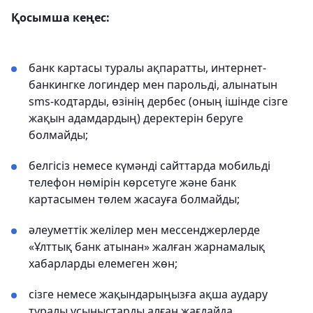
Қосымша кеңес:
банк картасы туралы ақпаратты, интернет-
банкингке логиндер мен парольді, алынатын
sms-кодтарды, өзінің дербес (оның ішінде сізге
жақын адамдардың) деректерін беруге
болмайды;
белгісіз немесе күмәнді сайттарда мобильді
телефон нөмірін көрсетуге және банк
картасымен төлем жасауға болмайды;
әлеуметтік желілер мен мессенджерлерде
«Ұлттық банк атынан» жалған жарнамалық
хабарларды елемеген жөн;
сізге немесе жақындарыңызға ақша аудару
туралы ұсыныстарды алған жағдайда,