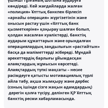
үшінші тұлғаның шотына аударуға
көндіреді. Кей жағдайларда жалған
«полиция» Ұлттық банкпен бірлесіп
«арнайы операция» жүргізетінін және
онысын растау үшін «Ұлттық банк
қызметкеріне» қоңырау шалған болып,
қолдан жасалған куәліктерді, банктің
аударым құжаттарын және орындалған
операциялардың заңдылығын «растайтын»
басқа да мәліметтерді жібереді. Мұндай
әрекеттердің барлығы ұйымдасқан
алаяқтардың жұмысын көрсетеді.
Алаяқтардың түпкі мақсаты – несие
рәсімдеуге қатысты мотивациялық түрлі
айла табу, ақша жымқыру және дербес
(соның ішінде сізге жақын адамдардың)
дерегін қолға түсіру, делінген ҚР Ұлттық
банктің ресми хабарламасында.