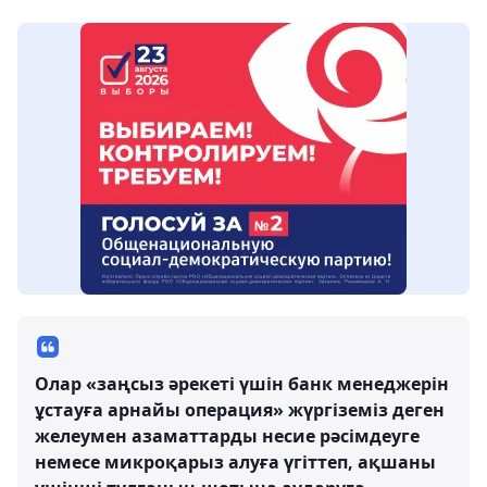
Олар «заңсыз әрекеті үшін банк менеджерін
ұстауға арнайы операция» жүргіземіз деген
желеумен азаматтарды несие рәсімдеуге
немесе микроқарыз алуға үгіттеп, ақшаны