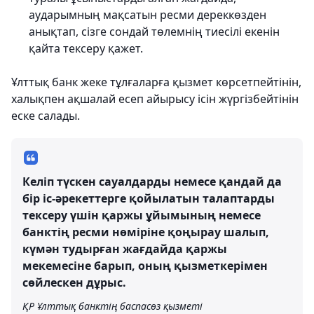
аударымның мақсатын ресми дереккөзден
анықтап, сізге сондай төлемнің тиесілі екенін
қайта тексеру қажет.
Ұлттық банк жеке тұлғаларға қызмет көрсетпейтінін,
халықпен ақшалай есеп айырысу ісін жүргізбейтінін
еске салады.
Келіп түскен сауалдарды немесе қандай да
бір іс-әрекеттерге қойылатын талаптарды
тексеру үшін қаржы ұйымының немесе
банктің ресми нөміріне қоңырау шалып,
күмән тудырған жағдайда қаржы
мекемесіне барып, оның қызметкерімен
сөйлескен дұрыс.
ҚР Ұлттық банктің баспасөз қызметі