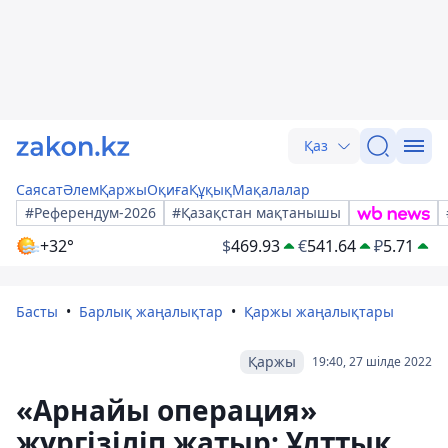
Қаз
Саясат
Әлем
Қаржы
Оқиға
Құқық
Мақалалар
#Референдум-2026
#Қазақстан мақтанышы
+32°
$
469.93
€
541.64
₽
5.71
Басты
Барлық жаңалықтар
Қаржы жаңалықтары
Қаржы
19:40, 27 шілде 2022
«Арнайы операция»
жүргізіліп жатыр: Ұлттық