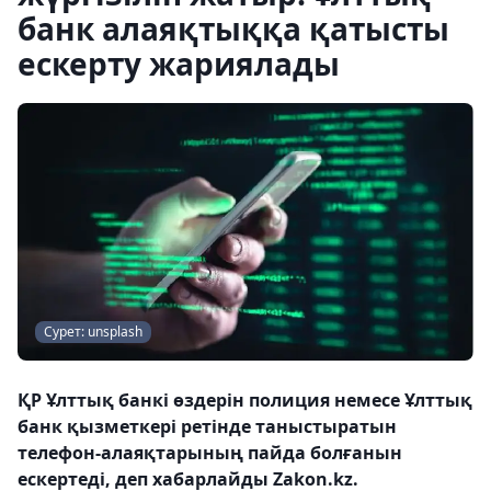
банк алаяқтыққа қатысты
ескерту жариялады
Сурет: unsplash
ҚР Ұлттық банкі өздерін полиция немесе Ұлттық
банк қызметкері ретінде таныстыратын
телефон-алаяқтарының пайда болғанын
ескертеді, деп хабарлайды Zakon.kz.