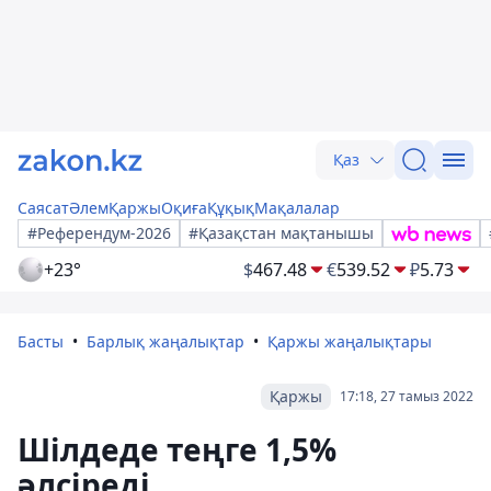
Қаз
Саясат
Әлем
Қаржы
Оқиға
Құқық
Мақалалар
#Референдум-2026
#Қазақстан мақтанышы
+23°
$
467.48
€
539.52
₽
5.73
Басты
Барлық жаңалықтар
Қаржы жаңалықтары
Қаржы
17:18, 27 тамыз 2022
Шілдеде теңге 1,5%
әлсіреді