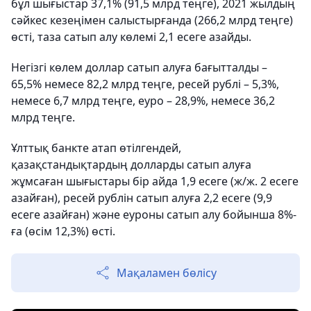
бұл шығыстар 37,1% (91,5 млрд теңге), 2021 жылдың
сәйкес кезеңімен салыстырғанда (266,2 млрд теңге)
өсті, таза сатып алу көлемі 2,1 есеге азайды.
Негізгі көлем доллар сатып алуға бағытталды –
65,5% немесе 82,2 млрд теңге, ресей рублі – 5,3%,
немесе 6,7 млрд теңге, еуро – 28,9%, немесе 36,2
млрд теңге.
Ұлттық банкте атап өтілгендей,
қазақстандықтардың долларды сатып алуға
жұмсаған шығыстары бір айда 1,9 есеге (ж/ж. 2 есеге
азайған), ресей рублін сатып алуға 2,2 есеге (9,9
есеге азайған) және еуроны сатып алу бойынша 8%-
ға (өсім 12,3%) өсті.
Мақаламен бөлісу