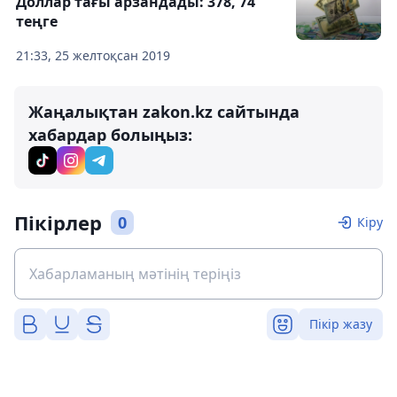
Доллар тағы арзандады: 378, 74
теңге
21:33, 25 желтоқсан 2019
Жаңалықтан zakon.kz сайтында
хабардар болыңыз:
Пікірлер
0
Кіру
Пікір жазу