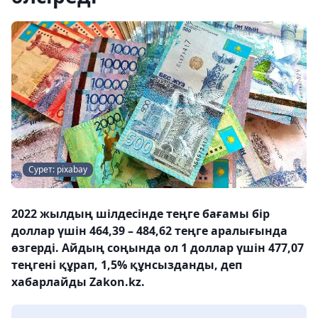
Сурет: pixabay
2022 жылдың шілдесінде теңге бағамы бір
доллар үшін 464,39 – 484,62 теңге аралығында
өзгерді. Айдың соңында ол 1 доллар үшін 477,07
теңгені құрап, 1,5% құнсызданды, деп
хабарлайды Zakon.kz.