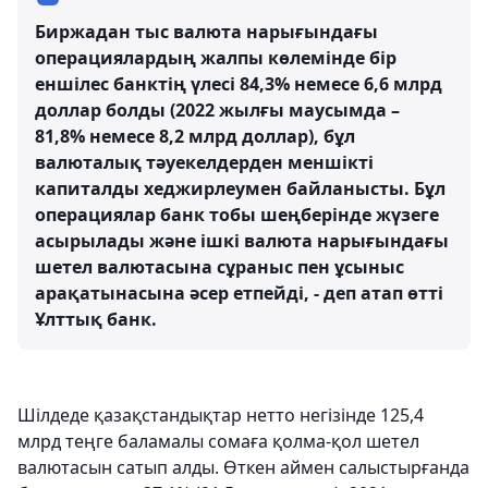
Биржадан тыс валюта нарығындағы
операциялардың жалпы көлемінде бір
еншілес банктің үлесі 84,3% немесе 6,6 млрд
доллар болды (2022 жылғы маусымда –
81,8% немесе 8,2 млрд доллар), бұл
валюталық тәуекелдерден меншікті
капиталды хеджирлеумен байланысты. Бұл
операциялар банк тобы шеңберінде жүзеге
асырылады және ішкі валюта нарығындағы
шетел валютасына сұраныс пен ұсыныс
арақатынасына әсер етпейді, - деп атап өтті
Ұлттық банк.
Шілдеде қазақстандықтар нетто негізінде 125,4
млрд теңге баламалы сомаға қолма-қол шетел
валютасын сатып алды. Өткен аймен салыстырғанда