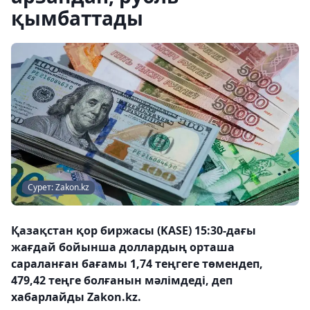
қымбаттады
Сурет: Zakon.kz
Қазақстан қор биржасы (KASE) 15:30-дағы
жағдай бойынша доллардың орташа
сараланған бағамы 1,74 теңгеге төмендеп,
479,42 теңге болғанын мәлімдеді, деп
хабарлайды Zakon.kz.