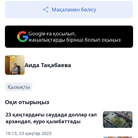
Мақаламен бөлісу
Google-ға қосылып,
жаңалықтарды бірінші болып оқыңыз
Аида Тақабаева
Қызықты
Оқи отырыңыз
23 қаңтардағы саудада доллар сәл
арзандап, еуро қымбаттады
16:13, 23 қаңтар 2023