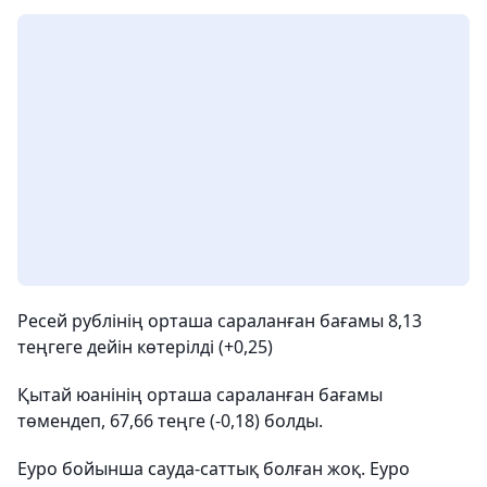
Ресей рублінің орташа сараланған бағамы 8,13
теңгеге дейін көтерілді (+0,25)
Қытай юанінің орташа сараланған бағамы
төмендеп, 67,66 теңге (-0,18) болды.
Еуро бойынша сауда-саттық болған жоқ. Еуро