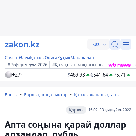
Қаз
Саясат
Әлем
Қаржы
Оқиға
Құқық
Мақалалар
#Референдум-2026
#Қазақстан мақтанышы
+27°
$
469.93
€
541.64
₽
5.71
Басты
Барлық жаңалықтар
Қаржы жаңалықтары
Қаржы
16:02, 23 қыркүйек 2022
Апта соңына қарай доллар
арзандап, рубль