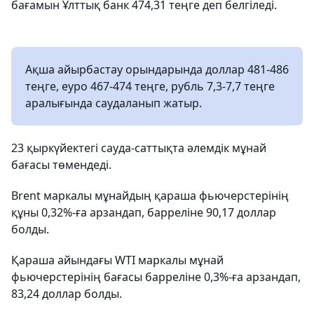
бағамын Ұлттық банк 474,31 теңге деп белгіледі.
Ақша айырбастау орындарында доллар 481-486
теңге, еуро 467-474 теңге, рубль 7,3-7,7 теңге
аралығында саудаланып жатыр.
23 қыркүйектегі сауда-саттықта әлемдік мұнай
бағасы төмендеді.
Brent маркалы мұнайдың қараша фьючерстерінің
құны 0,32%-ға арзандап, барреліне 90,17 доллар
болды.
Қараша айындағы WTI маркалы мұнай
фьючерстерінің бағасы барреліне 0,3%-ға арзандап,
83,24 доллар болды.