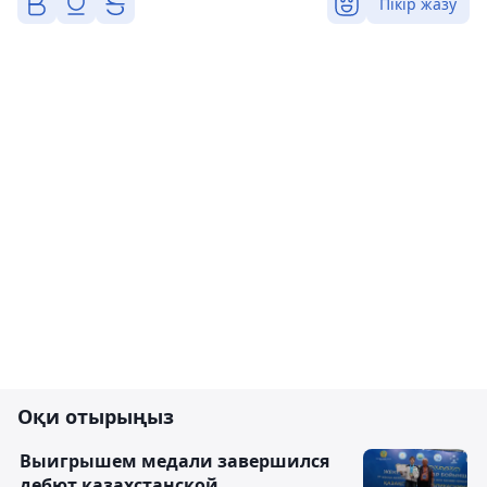
Пікір жазу
Оқи отырыңыз
Выигрышем медали завершился
дебют казахстанской