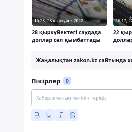
16:28, 28 қыркүйек 2022
16:17, 
28 қыркүйектегі саудада
22 қыр
доллар сәл қымбаттады
долла
Жаңалықтан zakon.kz сайтында х
Пікірлер
0