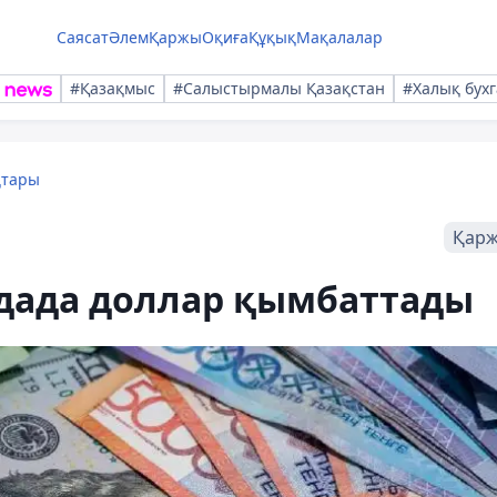
Саясат
Әлем
Қаржы
Оқиға
Құқық
Мақалалар
#Қазақмыс
#Салыстырмалы Қазақстан
#Халық бухг
қтары
Қар
удада доллар қымбаттады