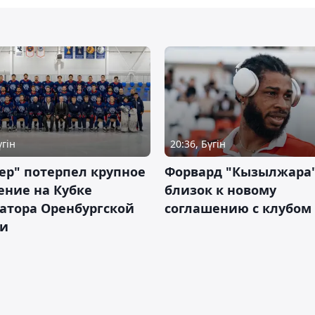
үгін
20:36, Бүгін
ер" потерпел крупное
Форвард "Кызылжара"
ение на Кубке
близок к новому
атора Оренбургской
соглашению с клубом
ти