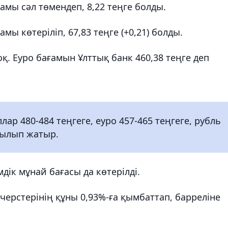
амы сәл төмендеп, 8,22 теңге болды.
ы көтеріліп, 67,83 теңге (+0,21) болды.
қ. Еуро бағамын Ұлттық банк 460,38 теңге деп
р 480-484 теңгеге, еуро 457-465 теңгеге, рубль
тылып жатыр.
дік мұнай бағасы да көтерілді.
ерстерінің құны 0,93%-ға қымбаттап, барреліне