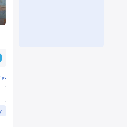
Кіру
у