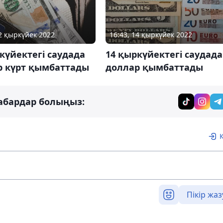
22 қыркүйек 2022
16:43, 14 қыркүйек 2022
күйектегі саудада
14 қыркүйектегі саудада
р күрт қымбаттады
доллар қымбаттады
абардар болыңыз:
Пікір жаз