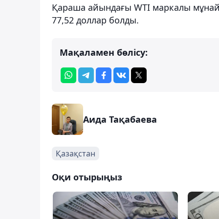
Қараша айындағы WTI маркалы мұнай ф
77,52 доллар болды.
Мақаламен бөлісу:
Аида Тақабаева
Қазақстан
Оқи отырыңыз