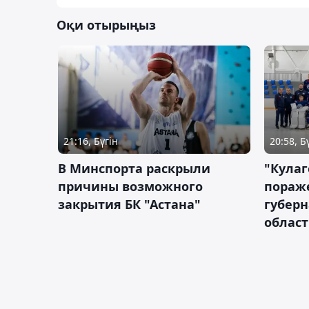
Оқи отырыңыз
21:16, Бүгін
20:58, Б
В Минспорта раскрыли
"Кулаг
причины возможного
пораж
закрытия БК "Астана"
губерн
облас