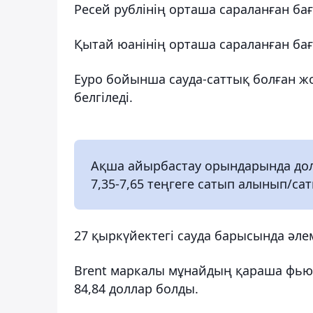
Ресей рублінің орташа сараланған бағ
Қытай юанінің орташа сараланған бағам
Еуро бойынша сауда-саттық болған жо
белгіледі.
Ақша айырбастау орындарында долла
7,35-7,65 теңгеге сатып алынып/са
27 қыркүйектегі сауда барысында әлем
Brent маркалы мұнайдың қараша фьюч
84,84 доллар болды.