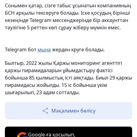
Сонымен қатар, сізге табыс ұсынатын компанияның
БСН арқылы тексеруге болады. Іске қосудың бірінші
кезеңінде Telegram мессенджерінде бір аккаунттан
тәулігіне 5 реттен көп сұрау жіберу мүмкін емес.
Telegram бот
мына
жерден круге болады.
Былтыр, 2022 жылы Қаржы мониторинг агенттігі
қаржы пирамидаларын ұйымдастыру фактісі
бойынша 85 қылмыстық істі аяқтады. Биыл 29 қаржы
пирамидасы жойылды. 15 іс бойынша үкім
шығарылып, 23 адам сотталды.
Мақаламен бөлісу
Google-ға қосылып,