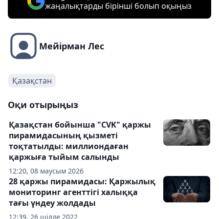
жаңалықтарды бірінші болып оқыңыз
Мейірман Лес
Қазақстан
Оқи отырыңыз
Қазақстан бойынша "CVK" қаржы
пирамидасының қызметі
тоқтатылды: миллиондаған
қаржыға тыйым салынды
12:20, 08 маусым 2026
28 қаржы пирамидасы: Қаржылық
мониторинг агенттігі халыққа
тағы үндеу жолдады
12:39, 26 шілде 2022