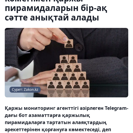
пирамидаларын бір-ақ
сәтте анықтай алады
Сурет: Zakon.kz
Қаржы мониторинг агенттігі әзірлеген Telegram-
дағы бот азаматтарға қаржылық
пирамидаларға тартатын алаяқтардың
әрекеттерінен қорғануға көмектеседі, деп