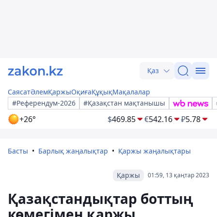
Қаз
Саясат
Әлем
Қаржы
Оқиға
Құқық
Мақалалар
#Референдум-2026
#Қазақстан мақтанышы
+26°
$
469.85
€
542.16
₽
5.78
Басты
Барлық жаңалықтар
Қаржы жаңалықтары
Қаржы
01:59, 13 қаңтар 2023
Қазақстандықтар боттың
көмегімен қаржы