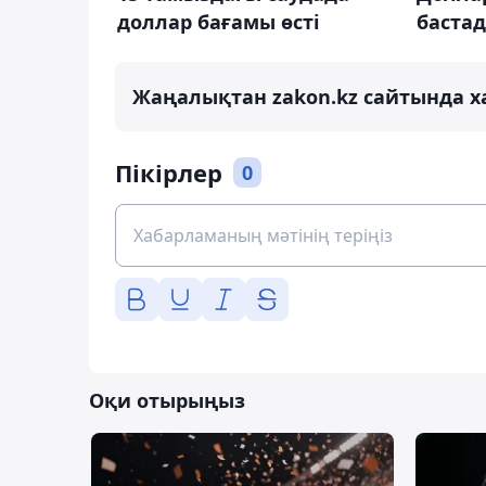
доллар бағамы өсті
баста
Жаңалықтан zakon.kz сайтында х
Пікірлер
0
Оқи отырыңыз