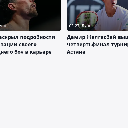
үгін
05:27, Бүгін
аскрыл подробности
Дамир Жалгасбай вы
зации своего
четвертьфинал турни
него боя в карьере
Астане