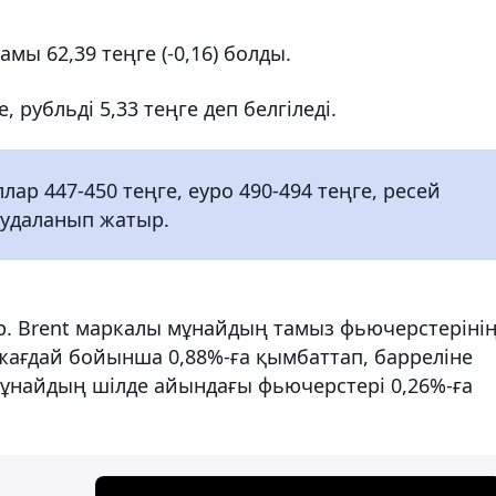
мы 62,39 теңге (-0,16) болды.
 рубльді 5,33 теңге деп белгіледі.
р 447-450 теңге, еуро 490-494 теңге, ресей
саудаланып жатыр.
ыр. Brent маркалы мұнайдың тамыз фьючерстеріні
жағдай бойынша 0,88%-ға қымбаттап, барреліне
мұнайдың шілде айындағы фьючерстері 0,26%-ға