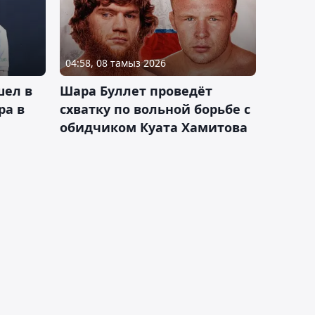
04:58, 08 тамыз 2026
шел в
Шара Буллет проведёт
ра в
схватку по вольной борьбе с
обидчиком Куата Хамитова