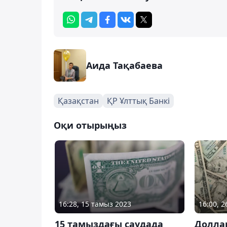
Аида Тақабаева
Қазақстан
ҚР Ұлттық Банкі
Оқи отырыңыз
16:28, 15 тамыз 2023
16:00, 
15 тамыздағы саудада
Доллар