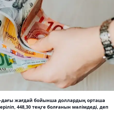
30-дағы жағдай бойынша доллардың орташа
еріліп, 448,30 теңге болғанын мәлімдеді, деп