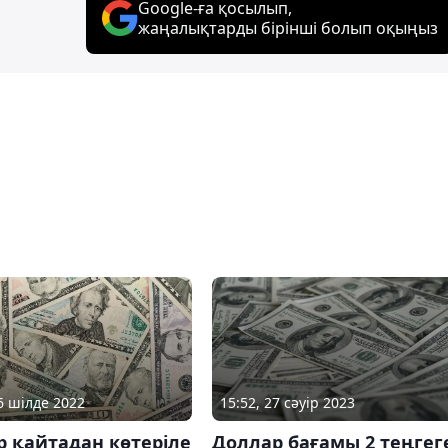
Google-ға қосылып,
жаңалықтарды бірінші болып оқыңыз
15:52, 27 сәуір 2023
26 шілде 2022
Доллар бағамы 2 теңгег
 қайтадан көтеріле