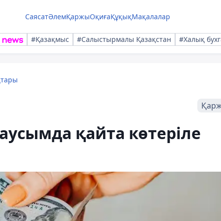
Саясат
Әлем
Қаржы
Оқиға
Құқық
Мақалалар
#Қазақмыс
#Салыстырмалы Қазақстан
#Халық бухг
қтары
Қар
аусымда қайта көтеріле