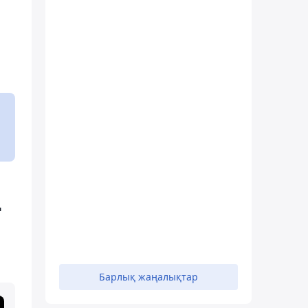
ң
Барлық жаңалықтар