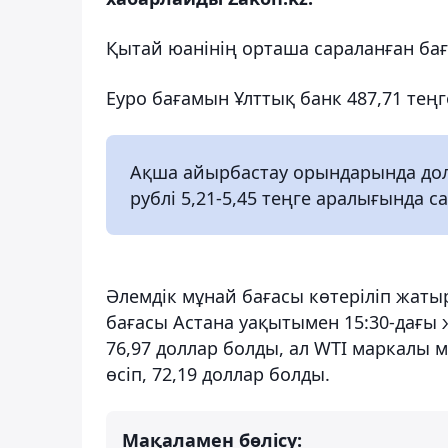
Қытай юанінің орташа сараланған баға
Еуро бағамын Ұлттық банк 487,71 теңге,
Ақша айырбастау орындарында долла
рублі 5,21-5,45 теңге аралығында 
Әлемдік мұнай бағасы көтеріліп жат
бағасы Астана уақытымен 15:30-дағы 
76,97 доллар болды, ал WTI маркалы 
өсіп, 72,19 доллар болды.
Мақаламен бөлісу: