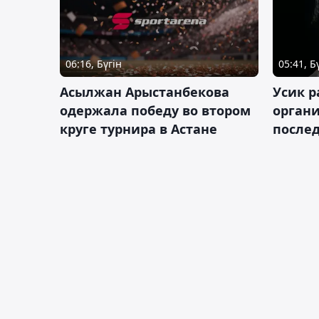
06:16, Бүгін
05:41, Б
Асылжан Арыстанбекова
Усик р
одержала победу во втором
органи
круге турнира в Астане
послед