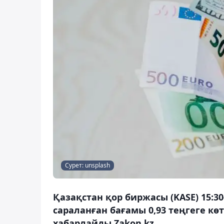
Сурет: unsplash
Қазақстан қор биржасы (KASE) 15:
сараланған бағамы 0,93 теңгеге көт
хабарлайды Zakon.kz.