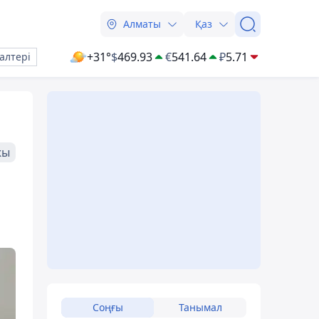
Алматы
Қаз
+31°
$
469.93
€
541.64
₽
5.71
алтері
жы
Соңғы
Танымал