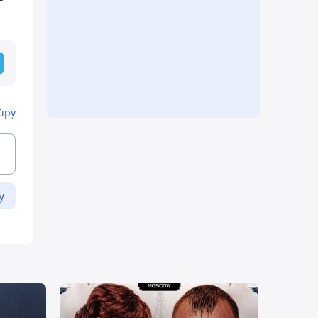
Кіру
у