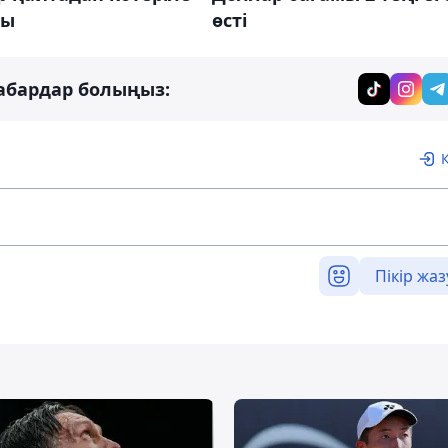
өсті
ды
абардар болыңыз:
Пікір жаз