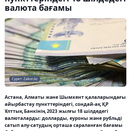
валюта бағамы
Сурет: Zakon.kz
Астана, Алматы және Шымкент қалаларындағы
айырбастау пункттеріндегі, сондай-ақ ҚР
Ұлттық Банкінің 2023 жылғы 18 шілдедегі
валюталарды: долларды, еуроны және рубльді
сатып алу-сатудың орташа сараланған бағамы