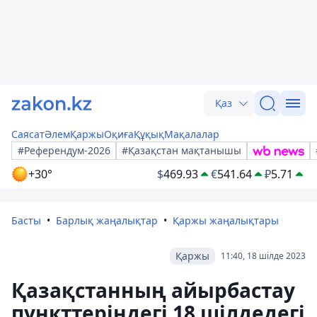
Қаз
Саясат
Әлем
Қаржы
Оқиға
Құқық
Мақалалар
#Референдум-2026
#Қазақстан мақтанышы
+30°
$
469.93
€
541.64
₽
5.71
Басты
Барлық жаңалықтар
Қаржы жаңалықтары
Қаржы
11:40, 18 шілде 2023
Қазақстанның айырбастау
пункттеріндегі 18 шілдедегі