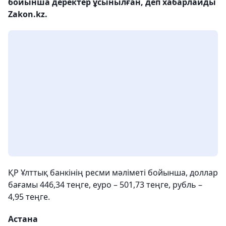
бойынша деректер ұсынылған, деп хабарлайды
Zakon.kz.
ҚР Ұлттық банкінің ресми мәліметі бойынша, доллар
бағамы 446,34 теңге, еуро – 501,73 теңге, рубль –
4,95 теңге.
Астана