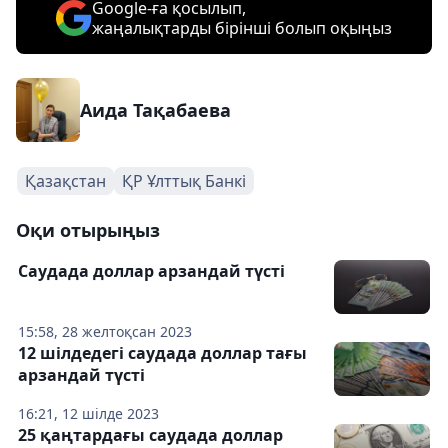
Google-ға қосылып,
жаңалықтарды бірінші болып оқыңыз
Аида Тақабаева
Қазақстан
ҚР Ұлттық Банкі
Оқи отырыңыз
Саудада доллар арзандай түсті
15:58, 28 желтоқсан 2023
12 шілдедегі саудада доллар тағы
арзандай түсті
16:21, 12 шілде 2023
25 қаңтардағы саудада доллар