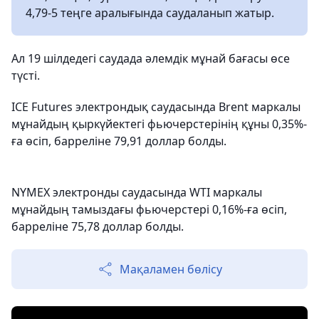
4,79-5 теңге аралығында саудаланып жатыр.
Ал 19 шілдедегі саудада әлемдік мұнай бағасы өсе
түсті.
ICE Futures электрондық саудасында Brent маркалы
мұнайдың қыркүйектегі фьючерстерінің құны 0,35%-
ға өсіп, барреліне 79,91 доллар болды.
NYMEX электронды саудасында WTI маркалы
мұнайдың тамыздағы фьючерстері 0,16%-ға өсіп,
барреліне 75,78 доллар болды.
Мақаламен бөлісу