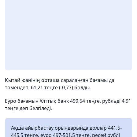
Қытай юанінің орташа сараланған бағамы да
төмендеп, 61,21 теңге (-0,77) болды.
Еуро бағамын Ұлттық банк 499,54 теңге, рубльді 4,91
теңге деп белгіледі.
Ақша айырбастау орындарында доллар 441,5-
445,5 теңге, еуро 497-501,5 теңге, ресей рублі