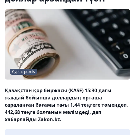
Сурет: pexels
Қазақстан қор биржасы (KASE) 15:30-дағы
жағдай бойынша доллардың орташа
сараланған бағамы тағы 1,44 теңгеге төмендеп,
442,68 теңге болғанын мәлімдеді, деп
хабарлайды Zakon.kz.