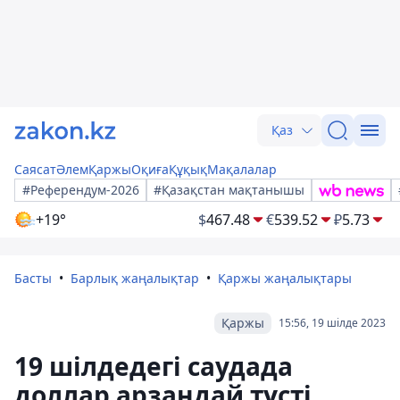
Қаз
Саясат
Әлем
Қаржы
Оқиға
Құқық
Мақалалар
#Референдум-2026
#Қазақстан мақтанышы
+19°
$
467.48
€
539.52
₽
5.73
Басты
Барлық жаңалықтар
Қаржы жаңалықтары
Қаржы
15:56, 19 шілде 2023
19 шілдедегі саудада
доллар арзандай түсті