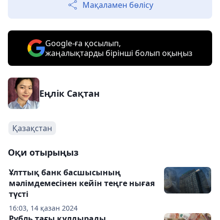
Мақаламен бөлісу
Google-ға қосылып,
жаңалықтарды бірінші болып оқыңыз
Еңлік Сақтан
Қазақстан
Оқи отырыңыз
Ұлттық банк басшысының
мәлімдемесінен кейін теңге нығая
түсті
16:03, 14 қазан 2024
Рубль тағы құлдырады