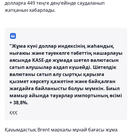
долларға 449 теңге деңгейінде саудаланып
жатқанын хабарлады.
"Жұма күні доллар индексінің жаһандық
нығаюы және тәуекелге тәбеттің нашарлауы
аясында KASE-де жұмада шетел валютасын
сатып алушылар аздап күшейді. Шетелдік
валютаны сатып алу сыртқы қарызға
қызмет көрсету қажетіне және байқалған
жағдайға байланысты болуы мүмкін. Биыл
мамыр айында тауарлар импортының өсімі
+ 38,8%.
ҚҚҚ
Қауымдастық Brent маркалы мұнай бағасы жұма