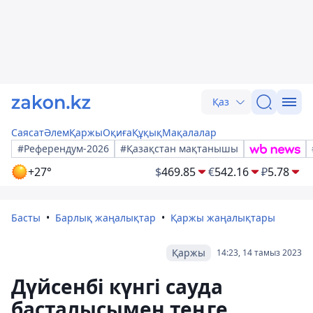
Қаз
Саясат
Әлем
Қаржы
Оқиға
Құқық
Мақалалар
#Референдум-2026
#Қазақстан мақтанышы
+27°
$
469.85
€
542.16
₽
5.78
Басты
Барлық жаңалықтар
Қаржы жаңалықтары
Қаржы
14:23, 14 тамыз 2023
Дүйсенбі күнгі сауда
басталысымен теңге