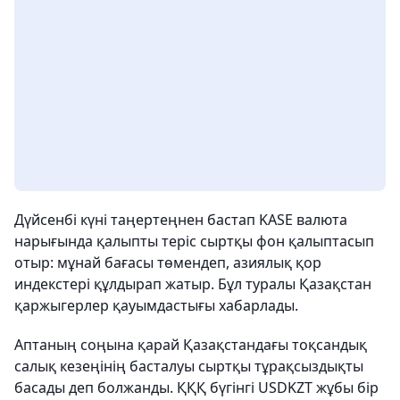
Дүйсенбі күні таңертеңнен бастап KASE валюта
нарығында қалыпты теріс сыртқы фон қалыптасып
отыр: мұнай бағасы төмендеп, азиялық қор
индекстері құлдырап жатыр. Бұл туралы Қазақстан
қаржыгерлер қауымдастығы хабарлады.
Аптаның соңына қарай Қазақстандағы тоқсандық
салық кезеңінің басталуы сыртқы тұрақсыздықты
басады деп болжанды. ҚҚҚ бүгінгі USDKZT жұбы бір