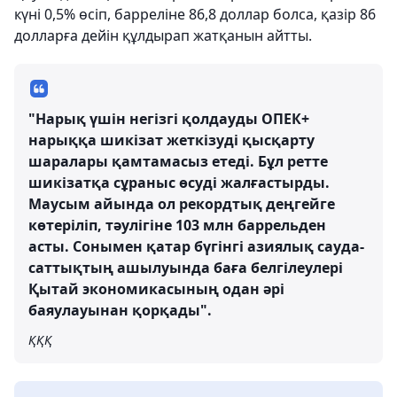
күні 0,5% өсіп, барреліне 86,8 доллар болса, қазір 86
долларға дейін құлдырап жатқанын айтты.
"Нарық үшін негізгі қолдауды ОПЕК+
нарыққа шикізат жеткізуді қысқарту
шаралары қамтамасыз етеді. Бұл ретте
шикізатқа сұраныс өсуді жалғастырды.
Маусым айында ол рекордтық деңгейге
көтеріліп, тәулігіне 103 млн баррельден
асты. Сонымен қатар бүгінгі азиялық сауда-
саттықтың ашылуында баға белгілеулері
Қытай экономикасының одан әрі
баяулауынан қорқады".
ҚҚҚ