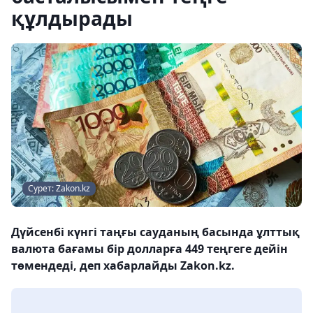
құлдырады
Сурет: Zakon.kz
Дүйсенбі күнгі таңғы сауданың басында ұлттық
валюта бағамы бір долларға 449 теңгеге дейін
төмендеді, деп хабарлайды Zakon.kz.