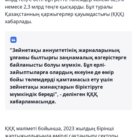
немесе 2,3 млрд теңге қысқарды. Бұл туралы
Қазақстанның қаржыгерлер қауымдастығы (ҚҚҚ)
хабарлады.
"Зейнетақы аннуитетінің жарналарының
ұлғаюы былтырғы заңнамалық өзгерістерге
байланысты болуы мүмкін. Бұл ерлі-
зайыптыларға олардың екеуіне де өмір
бойы төлемдерді қамтамасыз ету үшін
зейнетақы жинақтарын біріктіруге
мүмкіндік береді", - делінген ҚҚҚ
хабарламасында.
ҚҚҚ мәліметі бойынша, 2023 жылдың бірінші
жартыжылдығында өмірді сақтандыру секторы