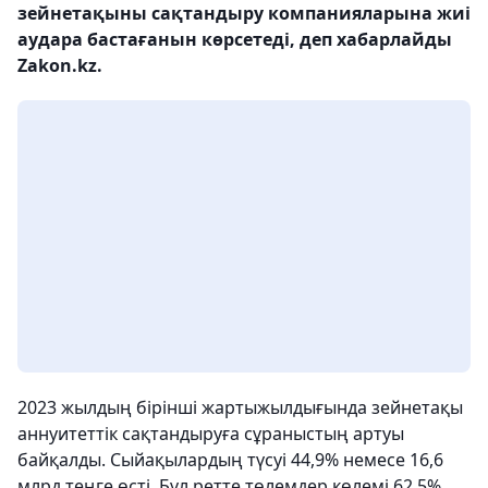
зейнетақыны сақтандыру компанияларына жиі
аудара бастағанын көрсетеді, деп хабарлайды
Zakon.kz.
2023 жылдың бірінші жартыжылдығында зейнетақы
аннуитеттік сақтандыруға сұраныстың артуы
байқалды. Сыйақылардың түсуі 44,9% немесе 16,6
млрд теңге өсті. Бұл ретте төлемдер көлемі 62,5%