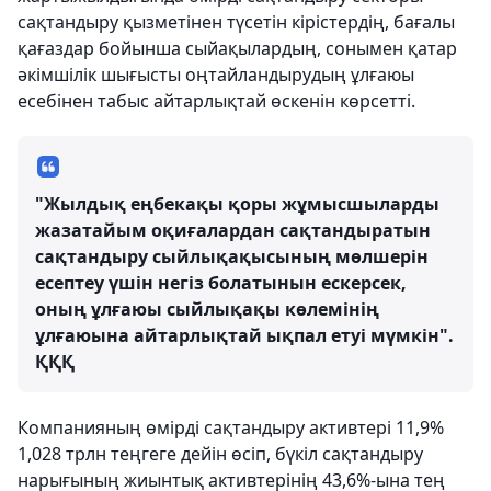
сақтандыру қызметінен түсетін кірістердің, бағалы
қағаздар бойынша сыйақылардың, сонымен қатар
әкімшілік шығысты оңтайландырудың ұлғаюы
есебінен табыс айтарлықтай өскенін көрсетті.
"Жылдық еңбекақы қоры жұмысшыларды
жазатайым оқиғалардан сақтандыратын
сақтандыру сыйлықақысының мөлшерін
есептеу үшін негіз болатынын ескерсек,
оның ұлғаюы сыйлықақы көлемінің
ұлғаюына айтарлықтай ықпал етуі мүмкін".
ҚҚҚ
Компанияның өмірді сақтандыру активтері 11,9%
1,028 трлн теңгеге дейін өсіп, бүкіл сақтандыру
нарығының жиынтық активтерінің 43,6%-ына тең