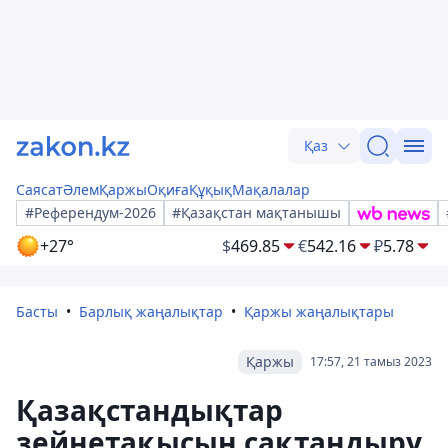
Қаз
Саясат
Әлем
Қаржы
Оқиға
Құқық
Мақалалар
#Референдум-2026
#Қазақстан мақтанышы
+27°
$
469.85
€
542.16
₽
5.78
Басты
Барлық жаңалықтар
Қаржы жаңалықтары
Қаржы
17:57, 21 тамыз 2023
Қазақстандықтар
зейнетақысын сақтандыру