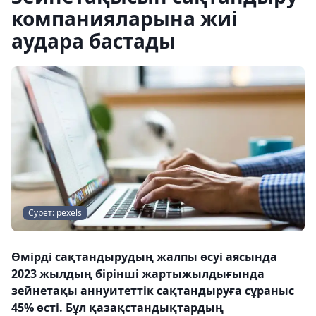
компанияларына жиі
аудара бастады
Сурет: pexels
Өмірді сақтандырудың жалпы өсуі аясында
2023 жылдың бірінші жартыжылдығында
зейнетақы аннуитеттік сақтандыруға сұраныс
45% өсті. Бұл қазақстандықтардың