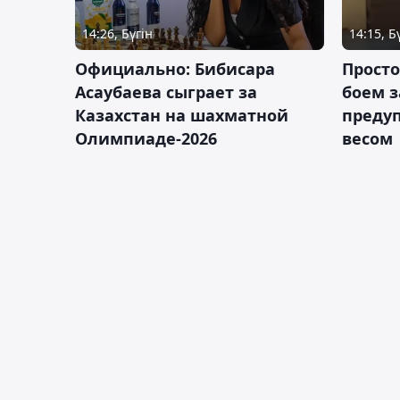
14:26, Бүгін
14:15, Б
Официально: Бибисара
Просто
Асаубаева сыграет за
боем з
Казахстан на шахматной
предуп
Олимпиаде-2026
весом