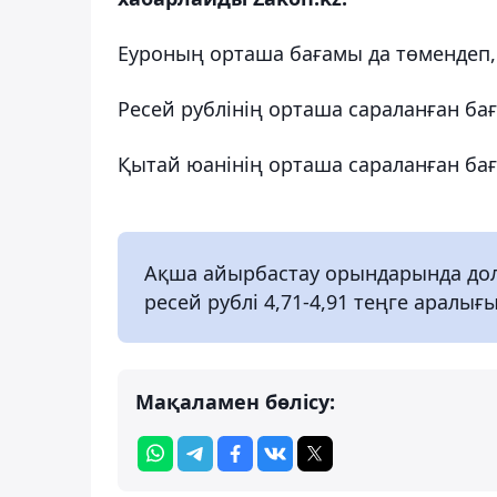
Еуроның орташа бағамы да төмендеп, 4
Ресей рублінің орташа сараланған бағам
Қытай юанінің орташа сараланған баға
Ақша айырбастау орындарында доллар
ресей рублі 4,71-4,91 теңге аралы
Мақаламен бөлісу: