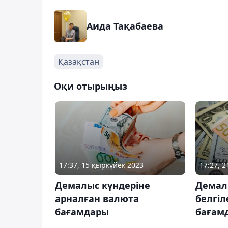
Аида Тақабаева
Қазақстан
Оқи отырыңыз
17:37, 15 қыркүйек 2023
17:27, 
Демалыс күндеріне
Демал
арналған валюта
белгіл
бағамдары
бағам