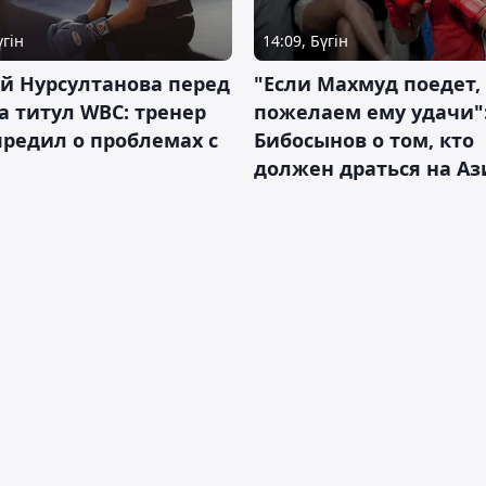
үгін
14:09, Бүгін
й Нурсултанова перед
"Если Махмуд поедет,
а титул WBC: тренер
пожелаем ему удачи"
редил о проблемах с
Бибосынов о том, кто
должен драться на Аз