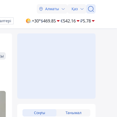
Алматы
Қаз
+30°
$
469.85
€
542.16
₽
5.78
алтері
жы
Соңғы
Танымал