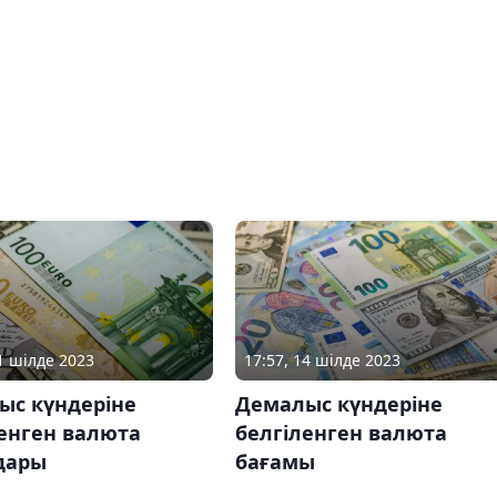
21 шілде 2023
17:57, 14 шілде 2023
ыс күндеріне
Демалыс күндеріне
енген валюта
белгіленген валюта
дары
бағамы