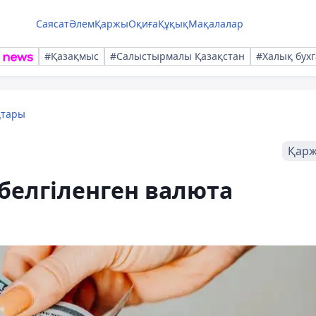
Саясат
Әлем
Қаржы
Оқиға
Құқық
Мақалалар
#Қазақмыс
#Салыстырмалы Қазақстан
#Халық бухг
қтары
Қар
белгіленген валюта