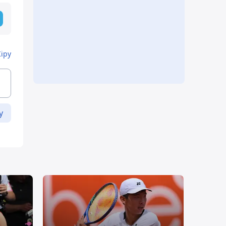
Кіру
у