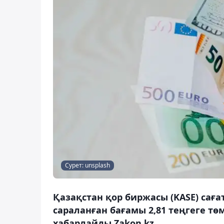
Сурет: unsplash
Қазақстан қор биржасы (KASE) сағ
сараланған бағамы 2,81 теңгеге төм
хабарлайды Zakon.kz.