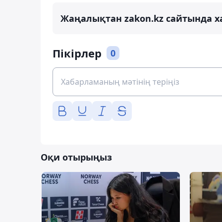
Жаңалықтан zakon.kz сайтында х
Пікірлер
0
Оқи отырыңыз