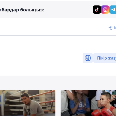
абардар болыңыз:
Пікір жаз