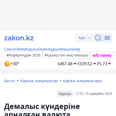
Қаз
Саясат
Әлем
Қаржы
Оқиға
Құқық
Мақалалар
#Референдум-2026
#Қазақстан мақтанышы
+30°
$
467.48
€
539.52
₽
5.73
Басты
Барлық жаңалықтар
Қаржы жаңалықтары
Қаржы
17:37, 15 қыркүйек 2023
Демалыс күндеріне
арналған валюта