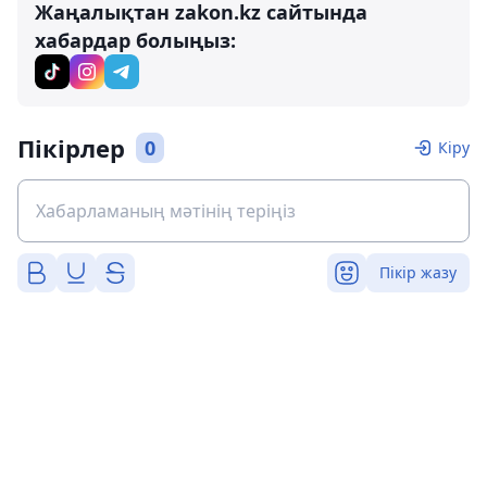
Жаңалықтан zakon.kz сайтында
хабардар болыңыз:
Пікірлер
0
Кіру
Пікір жазу