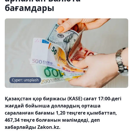
бағамдары
Сурет: unsplash
Қазақстан қор биржасы (KASE) сағат 17:00-дегі
жағдай бойынша доллардың орташа
сараланған бағамы 1,20 теңгеге қымбаттап,
467,34 теңге болғанын мәлімдеді, деп
хабарлайды Zakon.kz.