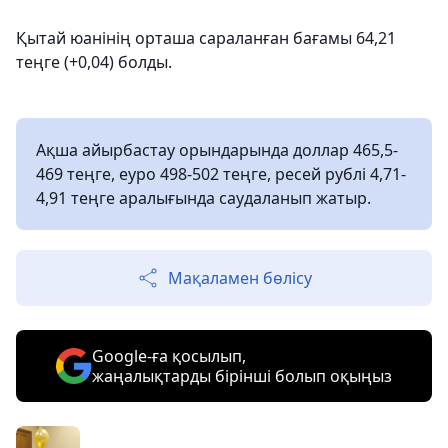
Қытай юанінің орташа сараланған бағамы 64,21
теңге (+0,04) болды.
Ақша айырбастау орындарында доллар 465,5-
469 теңге, еуро 498-502 теңге, ресей рублі 4,71-
4,91 теңге аралығында саудаланып жатыр.
Мақаламен бөлісу
Google-ға қосылып,
жаңалықтарды бірінші болып оқыңыз