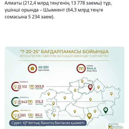
Алматы (212,4 млрд теңгенің 13 778 заемы) тұр,
үшінші орында – Шымкент (64,3 млрд теңге
сомасына 5 234 заем).
Сурет: ҚР Ұлттық банктің баспасөз қызметі