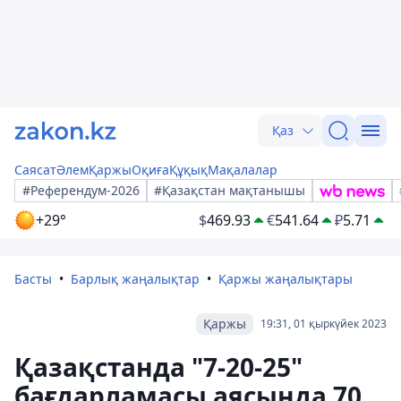
Қаз
Саясат
Әлем
Қаржы
Оқиға
Құқық
Мақалалар
#Референдум-2026
#Қазақстан мақтанышы
+29°
$
469.93
€
541.64
₽
5.71
Басты
Барлық жаңалықтар
Қаржы жаңалықтары
Қаржы
19:31, 01 қыркүйек 2023
Қазақстанда "7-20-25"
бағдарламасы аясында 70