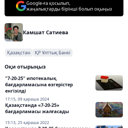
Google-ға қосылып,
жаңалықтарды бірінші болып оқыңыз
Камшат Сатиева
Қазақстан
ҚР Ұлттық Банкі
Оқи отырыңыз
"7-20-25" ипотекалық
бағдарламасына өзгерістер
енгізілді
17:15, 09 қараша 2024
Қазақстанда «7-20-25»
бағдарламасы жалғасады
15:13, 25 қараша 2022