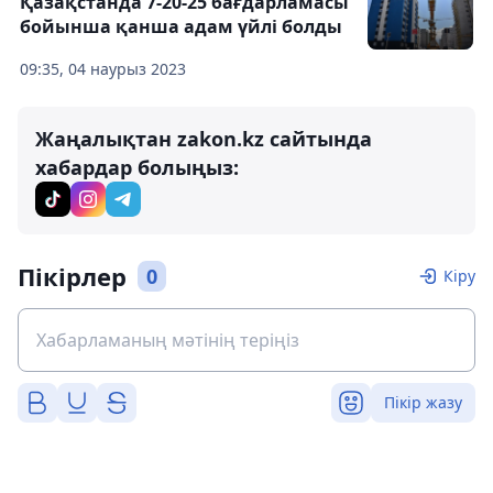
Қазақстанда 7-20-25 бағдарламасы
бойынша қанша адам үйлі болды
09:35, 04 наурыз 2023
Жаңалықтан zakon.kz сайтында
хабардар болыңыз:
Пікірлер
0
Кіру
Пікір жазу