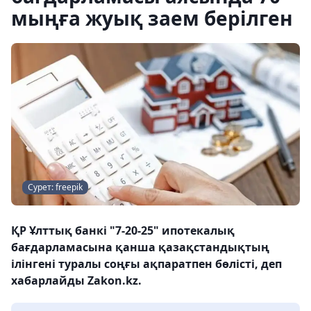
мыңға жуық заем берілген
Сурет: freepik
ҚР Ұлттық банкі "7-20-25" ипотекалық
бағдарламасына қанша қазақстандықтың
ілінгені туралы соңғы ақпаратпен бөлісті, деп
хабарлайды Zakon.kz.