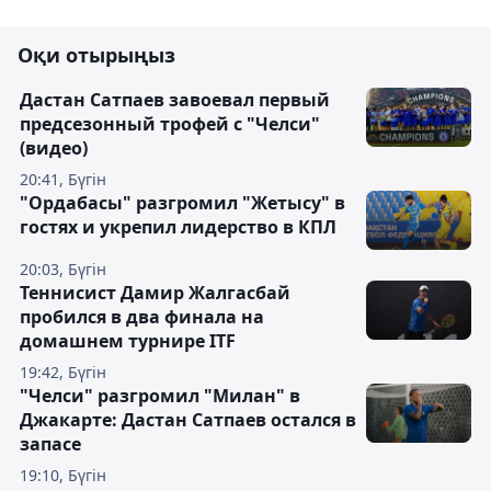
Оқи отырыңыз
Дастан Сатпаев завоевал первый
предсезонный трофей с "Челси"
(видео)
20:41, Бүгін
"Ордабасы" разгромил "Жетысу" в
гостях и укрепил лидерство в КПЛ
20:03, Бүгін
Теннисист Дамир Жалгасбай
пробился в два финала на
домашнем турнире ITF
19:42, Бүгін
"Челси" разгромил "Милан" в
Джакарте: Дастан Сатпаев остался в
запасе
19:10, Бүгін