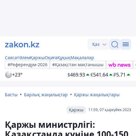
Қаз
Саясат
Әлем
Қаржы
Оқиға
Құқық
Мақалалар
#Референдум-2026
#Қазақстан мақтанышы
+23°
$
469.93
€
541.64
₽
5.71
Басты
Барлық жаңалықтар
Қаржы жаңалықтары
Қаржы
11:59, 07 қыркүйек 2023
Қаржы министрлігі:
Қазақстанда күніне 100-150