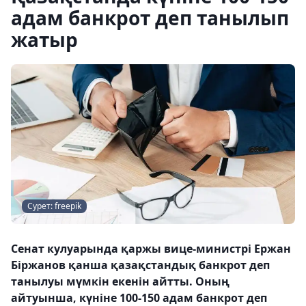
адам банкрот деп танылып
жатыр
Сурет: freepik
Сенат кулуарында қаржы вице-министрі Ержан
Біржанов қанша қазақстандық банкрот деп
танылуы мүмкін екенін айтты. Оның
айтуынша, күніне 100-150 адам банкрот деп