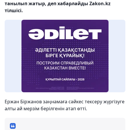
танылып жатыр, деп хабарлайды Zakon.kz
тілшісі.
Ержан Біржанов заңнамаға сәйкес тексеру жүргізуге
алты ай мерзім берілгенін атап өтті.