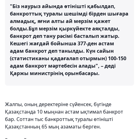
"Біз наурыз айында өтінішті қабылдап,
банкроттық туралы шешімді бірден шығара
алмадық, яғни алты ай мерзім қажет
болды.Бұл мерзім қыркүйекте аяқталды,
банкрот деп тану рәсімі басталып жатыр.
Кешегі жағдай бойынша 377-ден астам
адам банкрот деп танылды. Күн сайын
(статистиканы қадағалап отырмын) 100-150
адам банкрот мәртебесін алады", – деді
Қаржы министрінің орынбасары.
Жалпы, оның деректеріне сүйенсек, бүгінде
Қазақстанда 10 мыңнан астам ықтимал банкрот
бар. Соттан тыс банкроттық туралы өтінішті
Қазақстанның 65 мың азаматы берген.