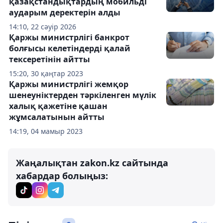
қазақстандықтардың мобильді
аударым деректерін алды
14:10, 22 сәуір 2026
Қаржы министрлігі банкрот
болғысы келетіндерді қалай
тексеретінін айтты
15:20, 30 қаңтар 2023
Қаржы министрлігі жемқор
шенеуніктерден тәркіленген мүлік
халық қажетіне қашан
жұмсалатынын айтты
14:19, 04 мамыр 2023
Жаңалықтан zakon.kz сайтында
хабардар болыңыз: