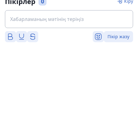
Пікірлер
0
Кіру
Пікір жазу