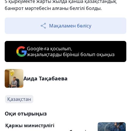
5 қыркүйекте жарты жылда қанша қазақстандық
банкрот мәртебесін алғаны белгілі болды.
Мақаламен бөлісу
Google-ға қосылып,
жаңалықтарды бірінші болып оқыңыз
Аида Тақабаева
Қазақстан
Оқи отырыңыз
Қаржы министрлігі