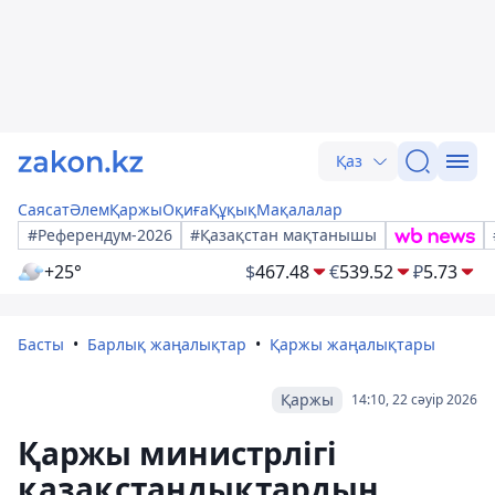
Қаз
Саясат
Әлем
Қаржы
Оқиға
Құқық
Мақалалар
#Референдум-2026
#Қазақстан мақтанышы
+25°
$
467.48
€
539.52
₽
5.73
Басты
Барлық жаңалықтар
Қаржы жаңалықтары
Қаржы
14:10, 22 сәуір 2026
Қаржы министрлігі
қазақстандықтардың