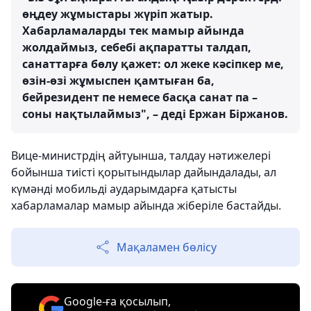
өңдеу жұмыстары жүріп жатыр.
Хабарламаларды тек мамыр айында
жолдаймыз, себебі ақпаратты талдап,
санаттарға бөлу қажет: ол жеке кәсіпкер ме,
өзін-өзі жұмыспен қамтыған ба,
бейрезидент пе немесе басқа санат па –
соны нақтылаймыз", – деді Ержан Біржанов.
Вице-министрдің айтуынша, талдау нәтижелері
бойынша тиісті қорытындылар дайындалады, ал
күмәнді мобильді аударымдарға қатысты
хабарламалар мамыр айында жіберіле бастайды.
Мақаламен бөлісу
Google-ға қосылып,