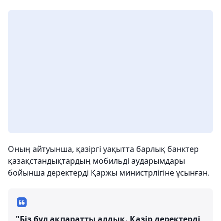
Оның айтуынша, қазіргі уақытта барлық банктер
қазақстандықтардың мобильді аударымдары
бойынша деректерді Қаржы министрлігіне ұсынған.
"Біз бұл ақпаратты алдық. Қазір деректерді