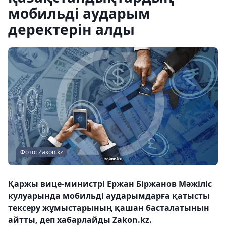
мобильді аударым
деректерін алды
Фото: Zakon.kz
Қаржы вице-министрі Ержан Біржанов Мәжіліс
кулуарында мобильді аударымдарға қатысты
тексеру жұмыстарының қашан басталатынын
айтты, деп хабарлайды Zakon.kz.