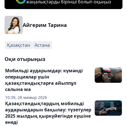
жаңалықтарды бірінші болып оқыңыз
Айгерим Тарина
Қазақстан
Астана
Оқи отырыңыз
Мобильді аударымдар: күмәнді
операциялар үшін
қазақстандықтарға айыппұл
салына ма
10:39, 28 мамыр 2026
Қазақстандықтардың мобильді
аударымдарын бақылау: түзетулер
2025 жылдың қыркүйегінде күшіне
енеді