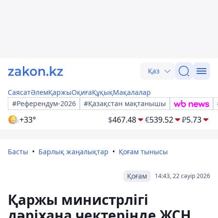
Қаз
Саясат
Әлем
Қаржы
Оқиға
Құқық
Мақалалар
#Референдум-2026
#Қазақстан мақтанышы
+33°
$
467.48
€
539.52
₽
5.73
Басты
Барлық жаңалықтар
Қоғам тынысы
Қоғам
14:43, 22 сәуір 2026
Қаржы министрлігі
дәріхана чектерінде ЖСН