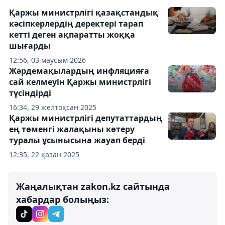
Қаржы министрлігі қазақстандық
кәсіпкерлердің деректері тарап
кетті деген ақпаратты жоққа
шығарды
12:56, 03 маусым 2026
Жәрдемақылардың инфляцияға
сай келмеуін Қаржы министрлігі
түсіндірді
16:34, 29 желтоқсан 2025
Қаржы министрлігі депутаттардың
ең төменгі жалақыны көтеру
туралы ұсынысына жауап берді
12:35, 22 қазан 2025
Жаңалықтан zakon.kz сайтында
хабардар болыңыз: