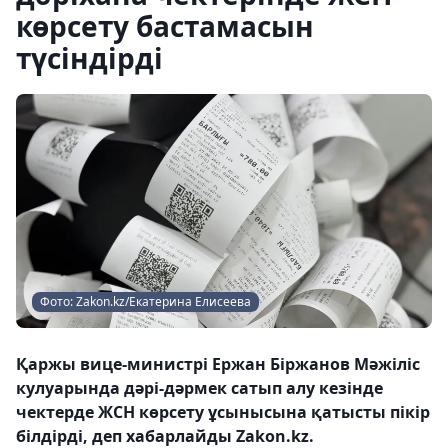
көрсету бастамасын
түсіндірді
Фото: Zakon.kz/Екатерина Елисеева
Қаржы вице-министрі Ержан Біржанов Мәжіліс
кулуарында дәрі-дәрмек сатып алу кезінде
чектерде ЖСН көрсету ұсынысына қатысты пікір
білдірді, деп хабарлайды Zakon.kz.