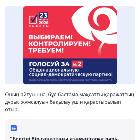
Оның айтуынша, бұл бастама мақсатты қаражаттың
дұрыс жұмсалуын бақылау үшін қарастырылып
отыр.
"Белгілі бір санаттағы азаматтарға дәрі-