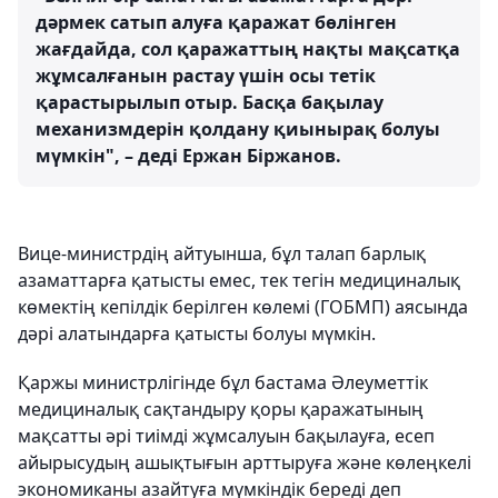
дәрмек сатып алуға қаражат бөлінген
жағдайда, сол қаражаттың нақты мақсатқа
жұмсалғанын растау үшін осы тетік
қарастырылып отыр. Басқа бақылау
механизмдерін қолдану қиынырақ болуы
мүмкін", – деді Ержан Біржанов.
Вице-министрдің айтуынша, бұл талап барлық
азаматтарға қатысты емес, тек тегін медициналық
көмектің кепілдік берілген көлемі (ГОБМП) аясында
дәрі алатындарға қатысты болуы мүмкін.
Қаржы министрлігінде бұл бастама Әлеуметтік
медициналық сақтандыру қоры қаражатының
мақсатты әрі тиімді жұмсалуын бақылауға, есеп
айырысудың ашықтығын арттыруға және көлеңкелі
экономиканы азайтуға мүмкіндік береді деп