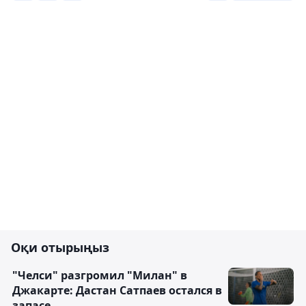
Оқи отырыңыз
"Челси" разгромил "Милан" в
Джакарте: Дастан Сатпаев остался в
запасе