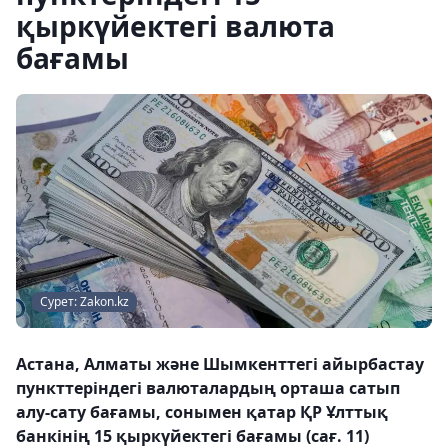
қыркүйектегі валюта
бағамы
Сурет: Zakon.kz
Астана, Алматы және Шымкенттегі айырбастау
пункттеріндегі валюталардың орташа сатып
алу-сату бағамы, сонымен қатар ҚР Ұлттық
банкінің 15 қыркүйектегі бағамы (сағ. 11)