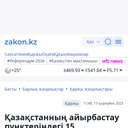
Қаз
Саясат
Әлем
Қаржы
Оқиға
Құқық
Мақалалар
#Референдум-2026
#Қазақстан мақтанышы
+25°
$
469.93
€
541.64
₽
5.71
Басты
Барлық жаңалықтар
Қаржы жаңалықтары
Қаржы
11:48, 15 қыркүйек 2023
Қазақстанның айырбастау
пунктеріндегі 15