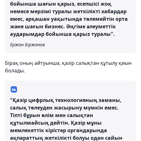
бойынша шағын қарыз, есепшісі жоқ
немесе мерзімі туралы жеткілікті хабардар
емес, әрқашан уақытында төлемейтін орта
және шағын бизнес. Әңгіме әлеуметтік
аударымдар бойынша қарыз туралы".
Ержан Біржанов
Бірақ оның айтуынша, қазір салықтан құтылу қиын
болады.
"Қазір цифрлық технологияның заманы,
салық төлеуден жасырыну мүмкін емес.
Тіпті бұрын өлім мен салықтан
құтылмайсың дейтін. Қазір мұны
мемлекеттік кірістер органдарында
ақпараттың жеткілікті болуы одан сайын