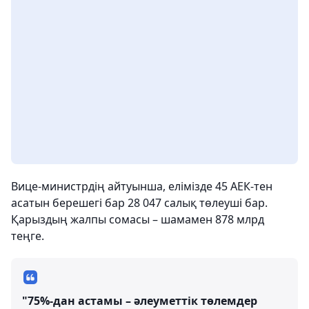
Вице-министрдің айтуынша, елімізде 45 АЕК-тен
асатын берешегі бар 28 047 салық төлеуші ​​бар.
Қарыздың жалпы сомасы – шамамен 878 млрд
теңге.
"75%-дан астамы – әлеуметтік төлемдер