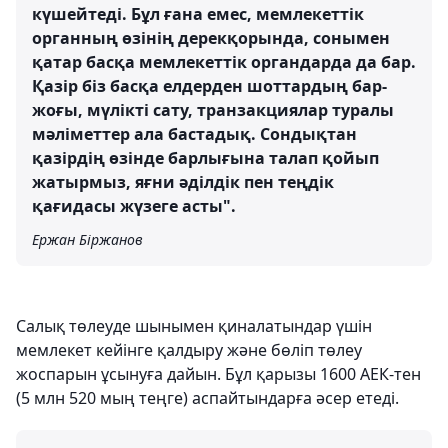
күшейтеді. Бұл ғана емес, мемлекеттік
органның өзінің дерекқорында, сонымен
қатар басқа мемлекеттік органдарда да бар.
Қазір біз басқа елдерден шоттардың бар-
жоғы, мүлікті сату, транзакциялар туралы
мәліметтер ала бастадық. Сондықтан
қазірдің өзінде барлығына талап қойып
жатырмыз, яғни әділдік пен теңдік
қағидасы жүзеге асты".
Ержан Біржанов
Салық төлеуде шынымен қиналатындар үшін
мемлекет кейінге қалдыру және бөліп төлеу
жоспарын ұсынуға дайын. Бұл қарызы 1600 АЕК-тен
(5 млн 520 мың теңге) аспайтындарға әсер етеді.