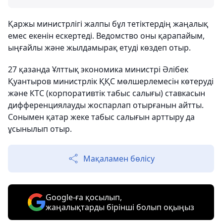
Қаржы министрлігі жалпы бұл тетіктердің жаңалық
емес екенін ескертеді. Ведомство оны қарапайым,
ыңғайлы және жылдамырақ етуді көздеп отыр.
27 қазанда Ұлттық экономика министрі Әлібек
Қуантыров министрлік ҚҚС мөлшерлемесін көтеруді
және КТС (корпоративтік табыс салығы) ставкасын
дифференциялауды жоспарлап отырғанын айтты.
Сонымен қатар жеке табыс салығын арттыру да
ұсынылып отыр.
Мақаламен бөлісу
Google-ға қосылып,
жаңалықтарды бірінші болып оқыңыз