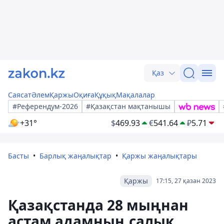
Қаз
Саясат
Әлем
Қаржы
Оқиға
Құқық
Мақалалар
#Референдум-2026
#Қазақстан мақтанышы
+31°
$
469.93
€
541.64
₽
5.71
Басты
Барлық жаңалықтар
Қаржы жаңалықтары
Қаржы
17:15, 27 қазан 2023
Қазақстанда 28 мыңнан
астам адамның салық