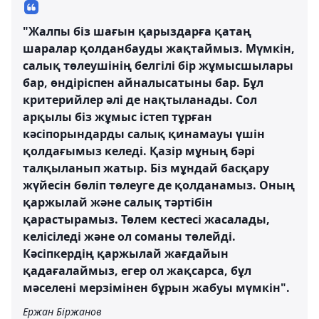
"Жалпы біз шағын қарыздарға қатаң
шаралар қолданбауды жақтаймыз. Мүмкін,
салық төлеушінің белгілі бір жұмысшылары
бар, өндіріспен айналысатыны бар. Бұл
критерийлер әлі де нақтыланады. Сол
арқылы біз жұмыс істеп тұрған
кәсіпорындарды салық қинамауы үшін
қолдағымыз келеді. Қазір мұның бәрі
талқыланып жатыр. Біз мұндай басқару
жүйесін бөліп төлеуге де қолданамыз. Оның
қаржылай және салық тәртібін
қарастырамыз. Төлем кестесі жасалады,
келісіледі және ол соманы төлейді.
Кәсіпкердің қаржылай жағдайын
қадағалаймыз, егер ол жақсарса, бұл
мәселені мерзімінен бұрын жабуы мүмкін".
Ержан Біржанов