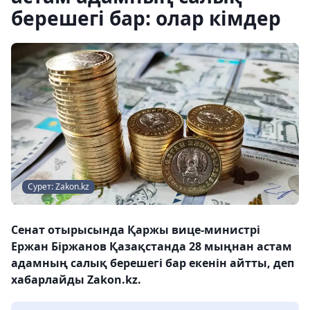
берешегі бар: олар кімдер
Сурет: Zakon.kz
Сенат отырысында Қаржы вице-министрі
Ержан Біржанов Қазақстанда 28 мыңнан астам
адамның салық берешегі бар екенін айтты, деп
хабарлайды Zakon.kz.