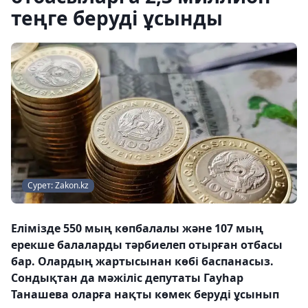
теңге беруді ұсынды
Сурет: Zakon.kz
Елімізде 550 мың көпбалалы және 107 мың
ерекше балаларды тәрбиелеп отырған отбасы
бар. Олардың жартысынан көбі баспанасыз.
Сондықтан да мәжіліс депутаты Гауһар
Танашева оларға нақты көмек беруді ұсынып