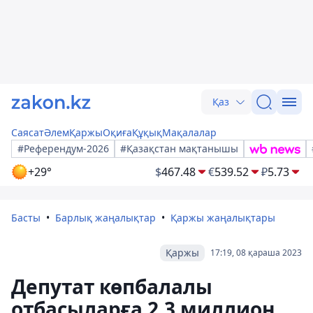
Қаз
Саясат
Әлем
Қаржы
Оқиға
Құқық
Мақалалар
#Референдум-2026
#Қазақстан мақтанышы
+29°
$
467.48
€
539.52
₽
5.73
Басты
Барлық жаңалықтар
Қаржы жаңалықтары
Қаржы
17:19, 08 қараша 2023
Депутат көпбалалы
отбасыларға 2,3 миллион