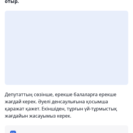
отыр.
Депутаттың сөзінше, ерекше балаларға ерекше
жағдай керек. Әуелі денсаулығына қосымша
қаражат қажет. Екіншіден, тұрғын үй-тұрмыстық
жағдайын жасауымыз керек.