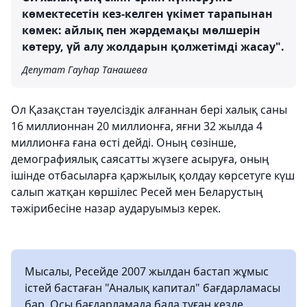
көмектесетін кез-келген үкімет тарапынан
көмек: айлық пен жәрдемақы мөлшерін
көтеру, үй алу жолдарын қолжетімді жасау".
Депутат Гауһар Танашева
Ол Қазақстан тәуелсіздік алғаннан бері халық саны
16 миллионнан 20 миллионға, яғни 32 жылда 4
миллионға ғана өсті дейді. Оның сөзінше,
демографиялық саясатты жүзеге асыруға, оның
ішінде отбасыларға қаржылық қолдау көрсетуге күш
салып жатқан көршілес Ресей мен Беларустың
тәжірибесіне назар аударуымыз керек.
Мысалы, Ресейде 2007 жылдан бастап жұмыс
істей бастаған "Аналық капитал" бағдарламасы
бар. Осы бағдарламада бала туған кезде