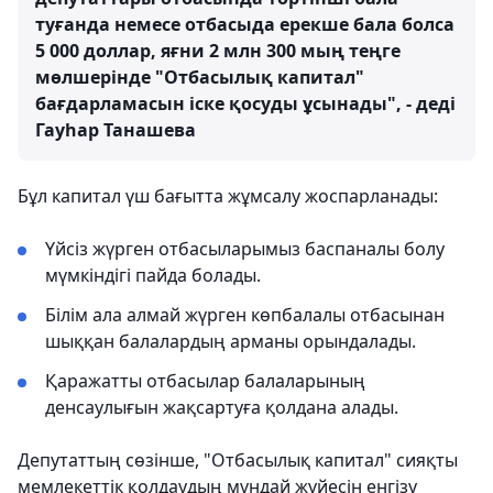
туғанда немесе отбасыда ерекше бала болса
5 000 доллар, яғни 2 млн 300 мың теңге
мөлшерінде "Отбасылық капитал"
бағдарламасын іске қосуды ұсынады", - деді
Гауһар Танашева
Бұл капитал үш бағытта жұмсалу жоспарланады:
Үйсіз жүрген отбасыларымыз баспаналы болу
мүмкіндігі пайда болады.
Білім ала алмай жүрген көпбалалы отбасынан
шыққан балалардың арманы орындалады.
Қаражатты отбасылар балаларының
денсаулығын жақсартуға қолдана алады.
Депутаттың сөзінше, "Отбасылық капитал" сияқты
мемлекеттік қолдаудың мұндай жүйесін енгізу