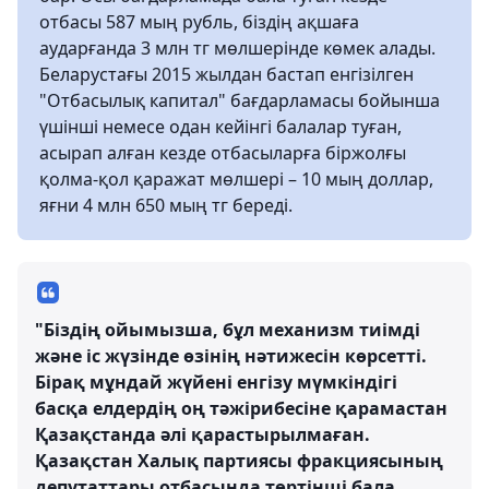
отбасы 587 мың рубль, біздің ақшаға
аударғанда 3 млн тг мөлшерінде көмек алады.
Беларустағы 2015 жылдан бастап енгізілген
"Отбасылық капитал" бағдарламасы бойынша
үшінші немесе одан кейінгі балалар туған,
асырап алған кезде отбасыларға біржолғы
қолма-қол қаражат мөлшері – 10 мың доллар,
яғни 4 млн 650 мың тг береді.
"Біздің ойымызша, бұл механизм тиімді
және іс жүзінде өзінің нәтижесін көрсетті.
Бірақ мұндай жүйені енгізу мүмкіндігі
басқа елдердің оң тәжірибесіне қарамастан
Қазақстанда әлі қарастырылмаған.
Қазақстан Халық партиясы фракциясының
депутаттары отбасында төртінші бала