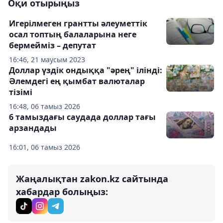
Оқи отырыңыз
Игерілмеген грантты әлеуметтік
осал топтың балаларына неге
бермейміз – депутат
16:46, 21 маусым 2023
Доллар үздік ондыққа "әрең" ілінді:
Әлемдегі ең қымбат валюталар
тізімі
16:48, 06 тамыз 2026
6 тамыздағы саудада доллар тағы
арзандады
16:01, 06 тамыз 2026
Жаңалықтан zakon.kz сайтында
хабардар болыңыз: