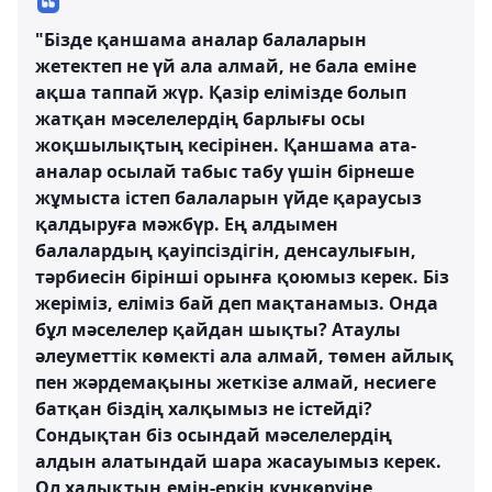
"Бізде қаншама аналар балаларын
жетектеп не үй ала алмай, не бала еміне
ақша таппай жүр. Қазір елімізде болып
жатқан мәселелердің барлығы осы
жоқшылықтың кесірінен. Қаншама ата-
аналар осылай табыс табу үшін бірнеше
жұмыста істеп балаларын үйде қараусыз
қалдыруға мәжбүр. Ең алдымен
балалардың қауіпсіздігін, денсаулығын,
тәрбиесін бірінші орынға қоюмыз керек. Біз
жеріміз, еліміз бай деп мақтанамыз. Онда
бұл мәселелер қайдан шықты? Атаулы
әлеуметтік көмекті ала алмай, төмен айлық
пен жәрдемақыны жеткізе алмай, несиеге
батқан біздің халқымыз не істейді?
Сондықтан біз осындай мәселелердің
алдын алатындай шара жасауымыз керек.
Ол халықтың емін-еркін күнкөруіне