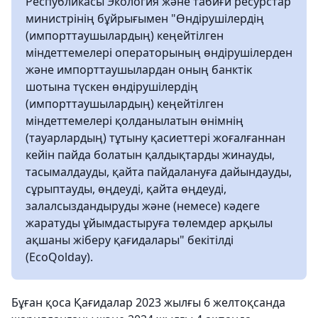
Республикасы Экология және табиғи ресурстар
министрінің бұйрығымен "Өндірушілердің
(импорттаушылардың) кеңейтілген
міндеттемелері операторының өндірушілерден
және импорттаушылардан оның банктік
шотына түскен өндірушілердің
(импорттаушылардың) кеңейтілген
міндеттемелері қолданылатын өнімнің
(тауарлардың) тұтыну қасиеттері жоғалғаннан
кейін пайда болатын қалдықтарды жинауды,
тасымалдауды, қайта пайдалануға дайындауды,
сұрыптауды, өңдеуді, қайта өңдеуді,
залалсыздандыруды және (немесе) кәдеге
жаратуды ұйымдастыруға төлемдер арқылы
ақшаны жіберу қағидалары" бекітілді
(EcoQolday).
Бұған қоса Қағидалар 2023 жылғы 6 желтоқсанда