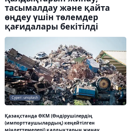
тасымалдау және қайта
өңдеу үшін төлемдер
қағидалары бекітілді
Сурет: unsplash
Қазақстанда ӨКМ (Өндірушілердің
(импорттаушылардың) кеңейтілген
міндеттемелері) қалдықтарын жинау,