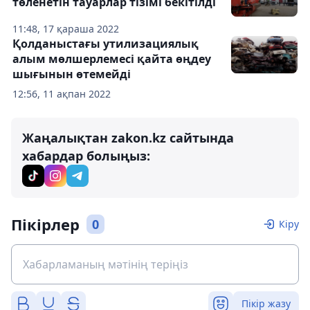
төленетін тауарлар тізімі бекітілді
11:48, 17 қараша 2022
Қолданыстағы утилизациялық
алым мөлшерлемесі қайта өңдеу
шығынын өтемейді
12:56, 11 ақпан 2022
Жаңалықтан zakon.kz сайтында
хабардар болыңыз:
Пікірлер
0
Кіру
Пікір жазу