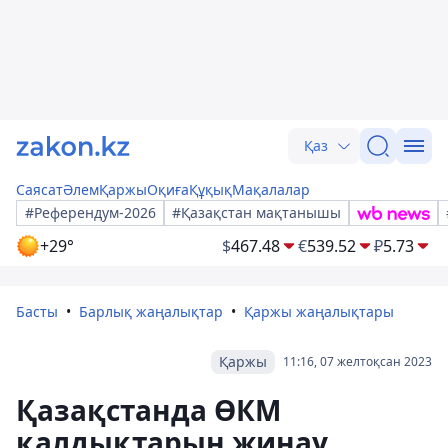
Қаз
Саясат
Әлем
Қаржы
Оқиға
Құқық
Мақалалар
#Референдум-2026
#Қазақстан мақтанышы
+29°
$
467.48
€
539.52
₽
5.73
Басты
Барлық жаңалықтар
Қаржы жаңалықтары
Қаржы
11:16, 07 желтоқсан 2023
Қазақстанда ӨКМ
қалдықтарын жинау,