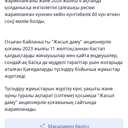
жарияланғаны және 2024 жылғы 4 ақпанда
қолданысқа енгізілетіні (алғашқы ресми
жарияланған күнінен кейін күнтізбелік 60 күн өткен
соң) мәлім болды.
Осыған байланысты "Жасыл даму" акционерлік
қоғамы 2023 жылғы 11 желтоқсаннан бастап
қалдықтарды жинаушылар мен қайта өңдеушілер,
сондай-ақ басқа да мүдделі тараптар үшін жоғарыда
аталған Қағидаларды түсіндіру бойынша жұмыстар
жүргізеді.
Түсіндіру жұмыстарын жүргізу күні, уақыты және
орны туралы ақпарат (сілтеме) қосымша "Жасыл
даму" акционерлік қоғамының сайтында
жарияланады.
Мақаламен бөлісу