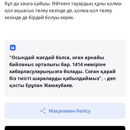
бұл да заңға қайшы. Өйткені тауардың құны қолма-
қол ақшасыз төлеу кезінде де, қолма-қол төлеу
кезінде де бірдей болуы керек.
"Осындай жағдай болса, оған арнайы
байланыс орталығы бар. 1414 нөміріне
хабарласуларыңызға болады. Соған қарай
біз тиісті шараларды қабылдаймыз", - деп
қосты Ерұлан Жамаубаев.
Мақаламен бөлісу