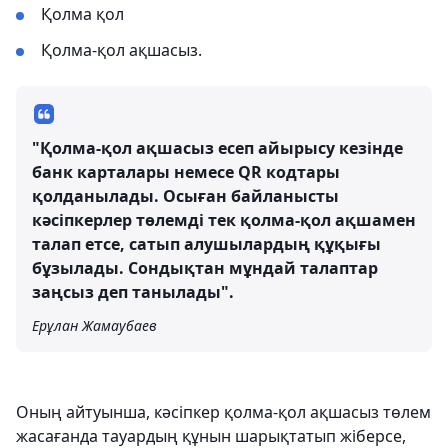
Қолма қол
Қолма-қол ақшасыз.
"Қолма-қол ақшасыз есеп айырысу кезінде
банк карталары немесе QR кодтары
қолданылады. Осыған байланысты
кәсіпкерлер төлемді тек қолма-қол ақшамен
талап етсе, сатып алушылардың құқығы
бұзылады. Сондықтан мұндай талаптар
заңсыз деп танылады".
Ерұлан Жамаубаев
Оның айтуынша, кәсіпкер қолма-қол ақшасыз төлем
жасағанда тауардың құнын шарықтатып жіберсе,