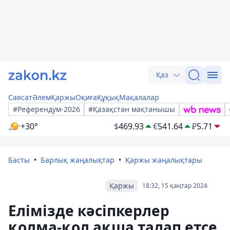
Қаз
Саясат
Әлем
Қаржы
Оқиға
Құқық
Мақалалар
#Референдум-2026
#Қазақстан мақтанышы
+30°
$
469.93
€
541.64
₽
5.71
Басты
Барлық жаңалықтар
Қаржы жаңалықтары
Қаржы
18:32, 15 қаңтар 2024
Елімізде кәсіпкерлер
қолма-қол ақша талап етсе