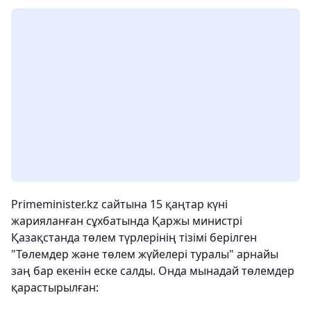
Primeminister.kz сайтына 15 қаңтар күні
жарияланған сұхбатында Қаржы министрі
Қазақстанда төлем түрлерінің тізімі берілген
"Төлемдер және төлем жүйелері туралы" арнайы
заң бар екенін еске салды. Онда мынадай төлемдер
қарастырылған: