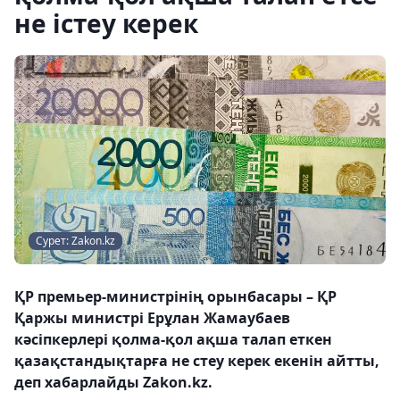
не істеу керек
Сурет: Zakon.kz
ҚР премьер-министрінің орынбасары – ҚР
Қаржы министрі Ерұлан Жамаубаев
кәсіпкерлері қолма-қол ақша талап еткен
қазақстандықтарға не стеу керек екенін айтты,
деп хабарлайды Zakon.kz.