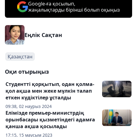
Google-ға қосылып,
жаңалықтарды бірінші болып оқыңыз
Еңлік Сақтан
Қазақстан
Оқи отырыңыз
Студентті қорқытып, одан қолма-
қол ақша мен жеке мүлкін талап
еткен күдіктілер ұсталды
09:38, 02 наурыз 2024
Елімізде премьер-министрдің
орынбасары қызметіндегі адамға
қанша ақша қосылады
17:15, 15 маусым 2023