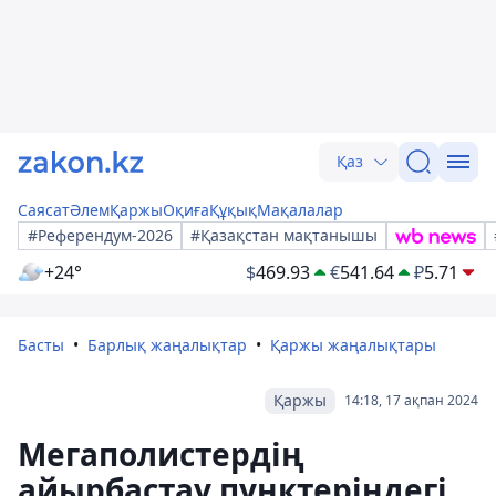
Қаз
Саясат
Әлем
Қаржы
Оқиға
Құқық
Мақалалар
#Референдум-2026
#Қазақстан мақтанышы
+24°
$
469.93
€
541.64
₽
5.71
Басты
Барлық жаңалықтар
Қаржы жаңалықтары
Қаржы
14:18, 17 ақпан 2024
Мегаполистердің
айырбастау пунктеріндегі