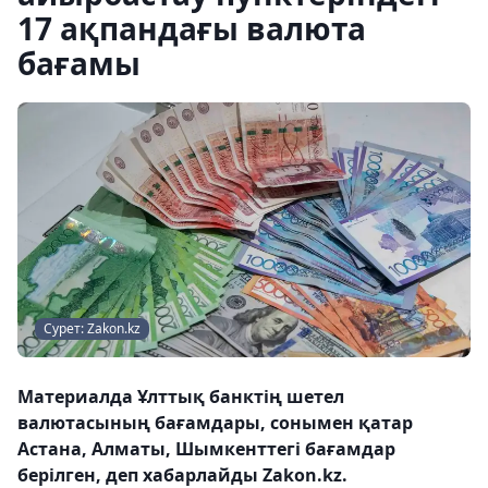
17 ақпандағы валюта
бағамы
Сурет: Zakon.kz
Материалда Ұлттық банктің шетел
валютасының бағамдары, сонымен қатар
Астана, Алматы, Шымкенттегі бағамдар
берілген, деп хабарлайды Zakon.kz.