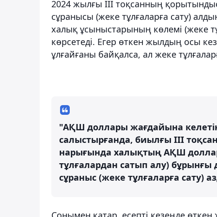
2024 жылғы III тоқсанның қорытынд
сұранысы (жеке тұлғаларға сату) алд
халық ұсыныстарының көлемі (жеке т
көрсетеді. Егер өткен жылдың осы кез
ұлғайғаны байқалса, ал жеке тұлғалар
"АҚШ доллары жағдайына келетін
салыстырғанда, биылғы III тоқс
нарығында халықтың АҚШ долла
тұлғалардан сатып алу) бұрынғы 
сұраныс (жеке тұлғаларға сату) а
Сонымен қатар, есепті кезеңде өткен