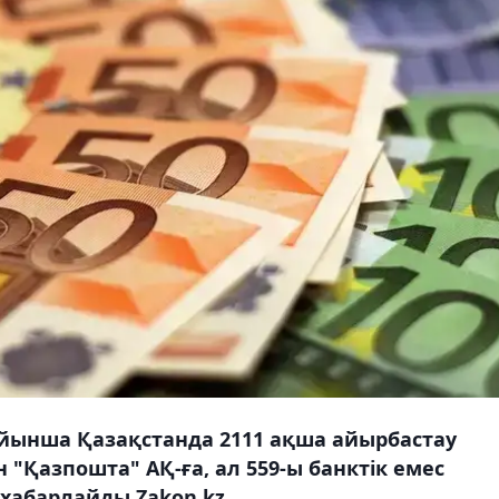
ойынша Қазақстанда 2111 ақша айырбастау
н "Қазпошта" АҚ-ға, ал 559-ы банктік емес
 хабарлайды Zakon.kz.