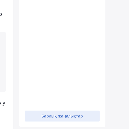
р
лу
Барлық жаңалықтар