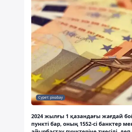
Сурет: pixabay
2024 жылғы 1 қазандағы жағдай б
пункті бар, оның 1552-сі банктер ме
айырбастау пунктеріне тиесілі, деп