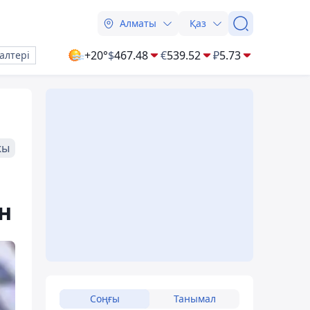
Алматы
Қаз
+20°
$
467.48
€
539.52
₽
5.73
алтері
жы
н
Соңғы
Танымал