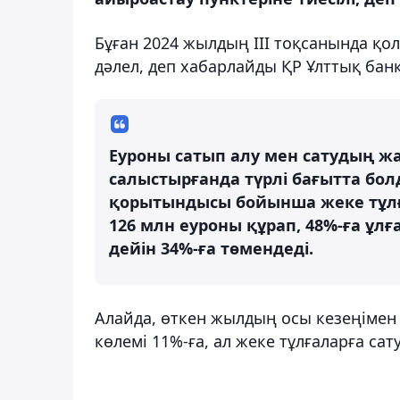
Бұған 2024 жылдың III тоқсанында қ
дәлел, деп хабарлайды ҚР Ұлттық банк
Еуроны сатып алу мен сатудың ж
салыстырғанда түрлі бағытта бол
қорытындысы бойынша жеке тұлғ
126 млн еуроны құрап, 48%-ға ұлғ
дейін 34%-ға төмендеді.
Алайда, өткен жылдың осы кезеңімен 
көлемі 11%-ға, ал жеке тұлғаларға сат