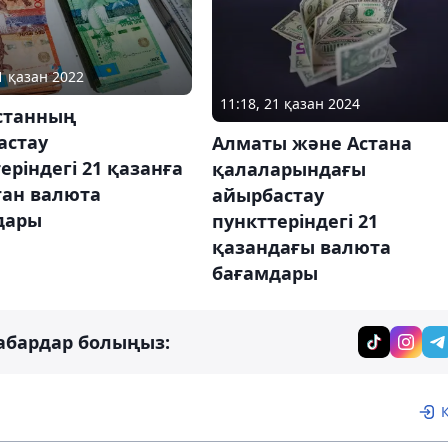
1 қазан 2022
11:18, 21 қазан 2024
станның
астау
Алматы және Астана
еріндегі 21 қазанға
қалаларындағы
ған валюта
айырбастау
дары
пункттеріндегі 21
қазандағы валюта
бағамдары
абардар болыңыз: