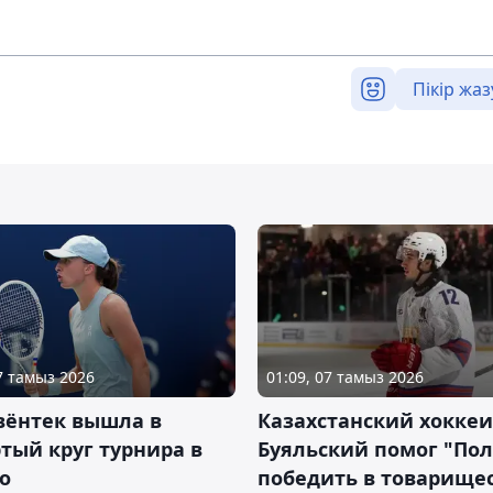
Пікір жаз
07 тамыз 2026
01:09, 07 тамыз 2026
вёнтек вышла в
Казахстанский хоккеи
тый круг турнира в
Буяльский помог "По
о
победить в товарище