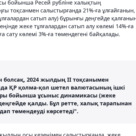
ысы бойынша Ресей рубліне халықтың
ыңғы тоқсанмен салыстырғанда 21%-ға ұлғайғанын,
ұлғалардан сатып алу) бұрынғы деңгейде қалғаны
еңінде жеке тұлғалардан сатып алу көлемі 14%-ға
ға сату көлемі 3%-ға төмендегені байқалады.
 болсақ, 2024 жылдың II тоқсанымен
анда ҚР қолма-қол шетел валютасының ішкі
ры бойынша ұсыныс динамикасы (жеке
деңгейде қалды. Бұл ретте, халық тарапынан
здап төмендеуді көрсетеді".
 жылдың осы кезеңімен салыстырғанда, жеке