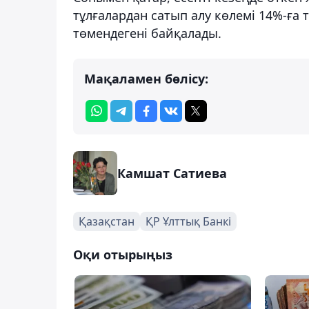
тұлғалардан сатып алу көлемі 14%-ға т
төмендегені байқалады.
Мақаламен бөлісу:
Камшат Сатиева
Қазақстан
ҚР Ұлттық Банкі
Оқи отырыңыз