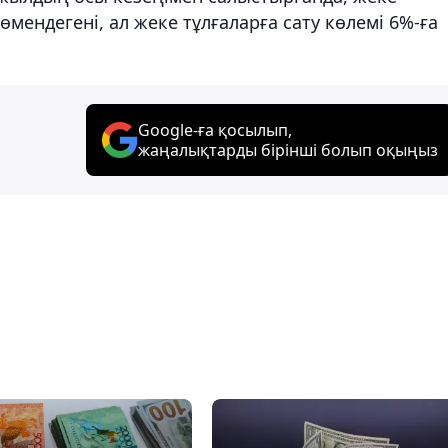
өмендегені, ал жеке тұлғаларға сату көлемі 6%-ға
Google-ға қосылып,
жаңалықтарды бірінші болып оқыңыз