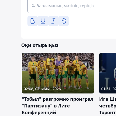
Оқи отырыңыз
02:08, 07 тамыз 2026
01:51, 
"Тобыл" разгромно проиграл
Ига Ш
"Партизану" в Лиге
четвёр
Конференций
Торонт