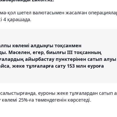
олма-қол шетел валютасымен жасалған операцияла
і 4 қарашада.
алпы көлемі алдыңғы тоқсанмен
ды. Мәселен, егер, биылғы ІІІ тоқсанның
алардың айырбастау пунктерінен сатып алуы
айса, жеке тұлғаларға сату 153 млн еуроға
салыстырғанда, еуроны жеке тұлғалардан сатып а
у көлемі 25%-ға төмендегенін көрсетеді.