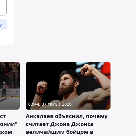
у
00:44, 07 тамыз 2026
ст
Анкалаев объяснил, почему
лонии"
считает Джона Джонса
ском
величайшим бойцом в