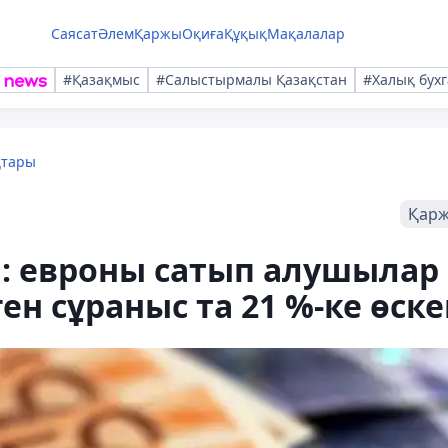
Саясат
Әлем
Қаржы
Оқиға
Құқық
Мақалалар
#Қазақмыс
#Салыстырмалы Қазақстан
#Халық бухг
қтары
Қар
ы: евроны сатып алушылар
ген сұраныс та 21 %-ке өске