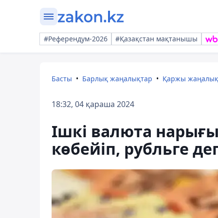
#Референдум-2026
#Қазақстан мақтанышы
Басты
Барлық жаңалықтар
Қаржы жаңалы
18:32, 04 қараша 2024
Ішкі валюта нарығ
көбейіп, рубльге де