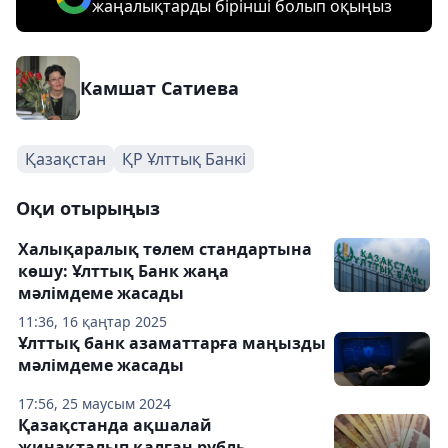
жаңалықтарды бірінші болып оқыңыз
Камшат Сатиева
Қазақстан
ҚР Ұлттық Банкі
Оқи отырыңыз
Халықаралық төлем стандартына
көшу: Ұлттық Банк жаңа
мәлімдеме жасады
11:36, 16 қаңтар 2025
Ұлттық банк азаматтарға маңызды
мәлімдеме жасады
17:56, 25 маусым 2024
Қазақстанда ақшалай
жинақталып қалған рубль