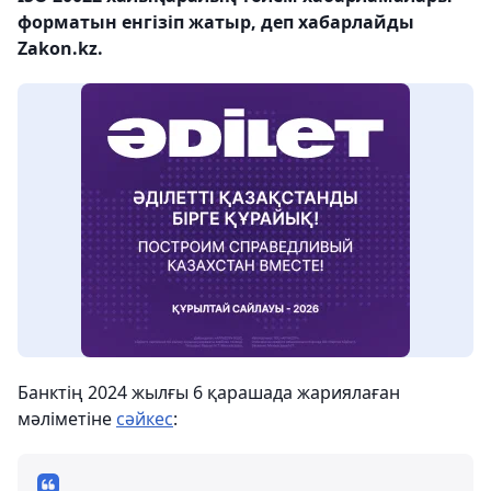
форматын енгізіп жатыр, деп хабарлайды
Zakon.kz.
Банктің 2024 жылғы 6 қарашада жариялаған
мәліметіне
сәйкес
: