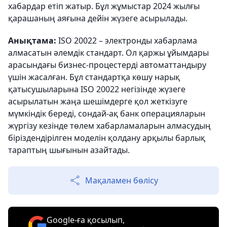
хабардар етіп жатыр. Бұл жұмыстар 2024 жылғы
қарашаның аяғына дейін жүзеге асырылады.
Анықтама:
ISO 20022 – электронды хабарлама
алмасатын әлемдік стандарт. Ол қаржы ұйымдары
арасындағы бизнес-процестерді автоматтандыру
үшін жасалған. Бұл стандартқа көшу нарық
қатысушыларына ISO 20022 негізінде жүзеге
асырылатын жаңа шешімдерге қол жеткізуге
мүмкіндік береді, сондай-ақ банк операцияларын
жүргізу кезінде төлем хабарламаларын алмасудың
біріздендірілген моделін қолдану арқылы барлық
тараптың шығынын азайтады.
Мақаламен бөлісу
Google-ға қосылып,