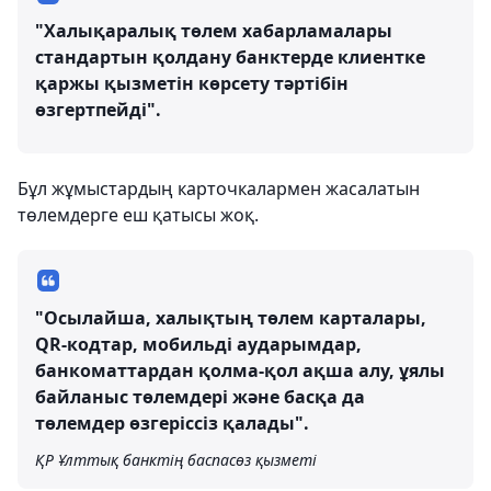
"Халықаралық төлем хабарламалары
стандартын қолдану банктерде клиентке
қаржы қызметін көрсету тәртібін
өзгертпейді".
Бұл жұмыстардың карточкалармен жасалатын
төлемдерге еш қатысы жоқ.
"Осылайша, халықтың төлем карталары,
QR-кодтар, мобильді аударымдар,
банкоматтардан қолма-қол ақша алу, ұялы
байланыс төлемдері және басқа да
төлемдер өзгеріссіз қалады".
ҚР Ұлттық банктің баспасөз қызметі