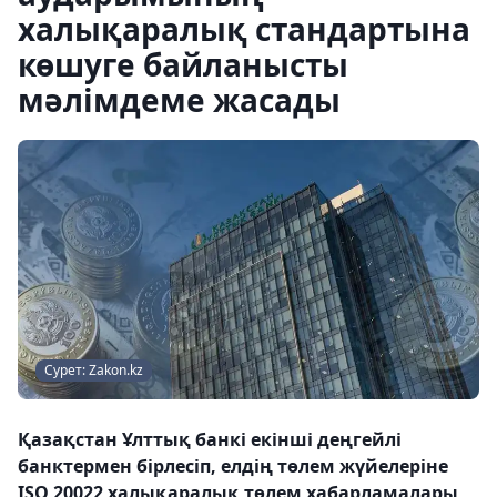
халықаралық стандартына
көшуге байланысты
мәлімдеме жасады
Сурет: Zakon.kz
Қазақстан Ұлттық банкі екінші деңгейлі
банктермен бірлесіп, елдің төлем жүйелеріне
ISO 20022 халықаралық төлем хабарламалары