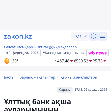
Қаз
Саясат
Әлем
Қаржы
Оқиға
Құқық
Мақалалар
#Референдум-2026
#Қазақстан мақтанышы
+30°
$
467.48
€
539.52
₽
5.73
Басты
Барлық жаңалықтар
Қаржы жаңалықтары
Қаржы
17:13, 06 қараша 2024
Ұлттық банк ақша
аударымының