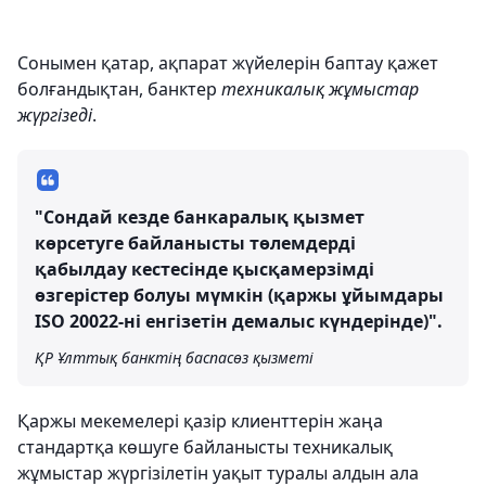
Сонымен қатар, ақпарат жүйелерін баптау қажет
болғандықтан, банктер
техникалық жұмыстар
жүргізеді
.
"Сондай кезде банкаралық қызмет
көрсетуге байланысты төлемдерді
қабылдау кестесінде қысқамерзімді
өзгерістер болуы мүмкін (қаржы ұйымдары
ISO 20022-ні енгізетін демалыс күндерінде)".
ҚР Ұлттық банктің баспасөз қызметі
Қаржы мекемелері қазір клиенттерін жаңа
стандартқа көшуге байланысты техникалық
жұмыстар жүргізілетін уақыт туралы алдын ала