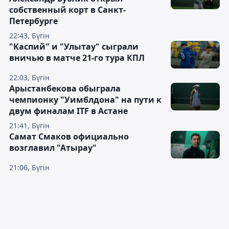
собственный корт в Санкт-
Петербурге
22:43, Бүгін
"Каспий" и "Улытау" сыграли
вничью в матче 21-го тура КПЛ
22:03, Бүгін
Арыстанбекова обыграла
чемпионку "Уимблдона" на пути к
двум финалам ITF в Астане
21:41, Бүгін
Самат Смаков официально
возглавил "Атырау"
21:06, Бүгін