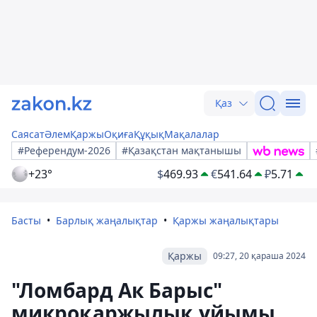
Қаз
Саясат
Әлем
Қаржы
Оқиға
Құқық
Мақалалар
#Референдум-2026
#Қазақстан мақтанышы
+23°
$
469.93
€
541.64
₽
5.71
Басты
Барлық жаңалықтар
Қаржы жаңалықтары
Қаржы
09:27, 20 қараша 2024
"Ломбард Ак Барыс"
микроқаржылық ұйымы