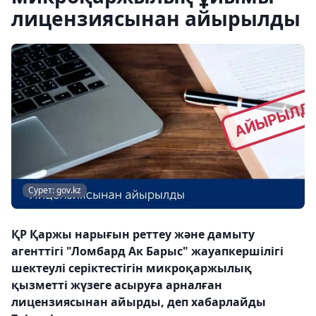
лицензиясынан айырылды
Сурет: gov.kz
ҚР Қаржы нарығын реттеу және дамыту
агенттігі "Ломбард Ак Барыс" жауапкершілігі
шектеулі серіктестігін микроқаржылық
қызметті жүзеге асыруға арналған
лицензиясынан айырды, деп хабарлайды