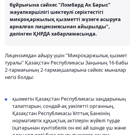
бұйрығына сәйкес "Ломбард Ак Барыс"
жауапкершілігі шектеулі серіктестігі
микроқаржылық қызметті жүзеге асыруға
арналған лицензиясынан айырылды",
делінген ҚНРДА хабарламасында.
Лицензиядан айыру үшін "Микроқаржылық қызмет
туралы" Қазақстан Республикасы Заңының 16-бабы
2-тармағының 2-тармақшаларына сәйкес мыналар
негіз болды:
қызметін Қазақстан Республикасы заңдарының
талаптарын, сондай-ақ уәкілетті органның,
Қазақстан Республикасы Ұлттық Банкінің
нормативтік құқықтық актілерін жүйелі түрде
(қатарынан күнтізбелік он екі ай ішінде үш және