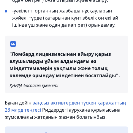
одан көп рет) бұза отырып жүзеге асыру;
-уәкілетті органның жазбаша нұсқауларын
жүйелі түрде (қатарынан күнтізбелік он екі ай
ішінде үш және одан да көп рет) орындамау.
"Ломбард лицензиясынан айыру қарыз
алушыларды ұйым алдындағы өз
міндеттемелерін уақтылы және толық
көлемде орындау міндетінен босатпайды".
ҚНРДА баспасөз қызметі
Бұған дейін
заңсыз активтерден түскен қаражаттың
28 млрд теңгесі
Риддердегі аурухана құрылысына
жұмсалғалы жатқанын жазған болатынбыз.