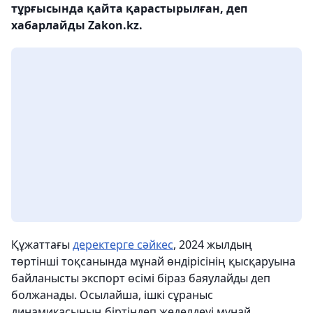
тұрғысында қайта қарастырылған, деп
хабарлайды Zakon.kz.
Құжаттағы
деректерге сәйкес
, 2024 жылдың
төртінші тоқсанында мұнай өндірісінің қысқаруына
байланысты экспорт өсімі біраз баяулайды деп
болжанады. Осылайша, ішкі сұраныс
динамикасының біртіндеп жеделдеуі мұнай