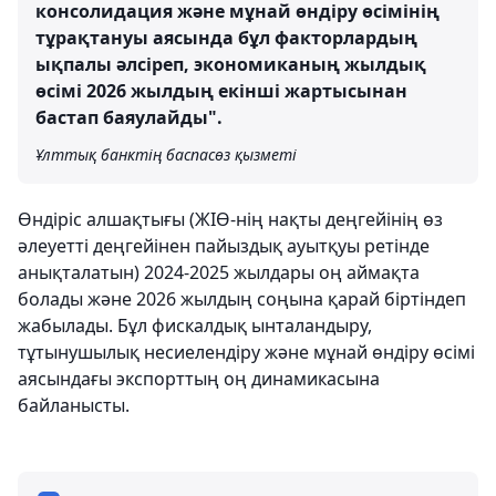
консолидация және мұнай өндіру өсімінің
тұрақтануы аясында бұл факторлардың
ықпалы әлсіреп, экономиканың жылдық
өсімі 2026 жылдың екінші жартысынан
бастап баяулайды".
Ұлттық банктің баспасөз қызметі
Өндіріс алшақтығы (ЖІӨ-нің нақты деңгейінің өз
әлеуетті деңгейінен пайыздық ауытқуы ретінде
анықталатын) 2024-2025 жылдары оң аймақта
болады және 2026 жылдың соңына қарай біртіндеп
жабылады. Бұл фискалдық ынталандыру,
тұтынушылық несиелендіру және мұнай өндіру өсімі
аясындағы экспорттың оң динамикасына
байланысты.