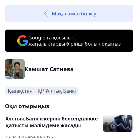
Мақаламен бөлісу
Google-ға қосылып,
жаңалықтарды бірінші болып оқыңыз
Камшат Сатиева
Қазақстан
ҚР Ұлттық Банкі
Оқи отырыңыз
Ұлттық Банк іскерлік белсенділікке
қатысты мәлімдеме жасады
17:44, 04 қараша 2025