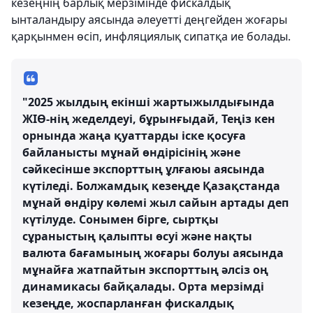
кезеңнің барлық мерзімінде фискалдық
ынталандыру аясында әлеуетті деңгейден жоғары
қарқынмен өсіп, инфляциялық сипатқа ие болады.
"2025 жылдың екінші жартыжылдығында
ЖІӨ-нің жеделдеуі, бұрынғыдай, Теңіз кен
орнында жаңа қуаттарды іске қосуға
байланысты мұнай өндірісінің және
сәйкесінше экспорттың ұлғаюы аясында
күтіледі. Болжамдық кезеңде Қазақстанда
мұнай өндіру көлемі жыл сайын артады деп
күтілуде. Сонымен бірге, сыртқы
сұраныстың қалыпты өсуі және нақты
валюта бағамының жоғары болуы аясында
мұнайға жатпайтын экспорттың әлсіз оң
динамикасы байқалады. Орта мерзімді
кезеңде, жоспарланған фискалдық