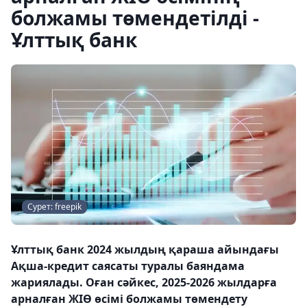
болжамы төмендетілді -
Ұлттық банк
Сурет: freepik
Ұлттық банк 2024 жылдың қараша айындағы
Ақша-кредит саясаты туралы баяндама
жариялады. Оған сәйкес, 2025-2026 жылдарға
арналған ЖІӨ өсімі болжамы төмендету