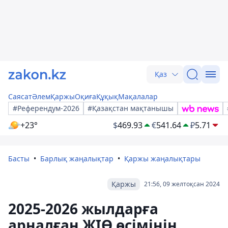
Қаз
Саясат
Әлем
Қаржы
Оқиға
Құқық
Мақалалар
#Референдум-2026
#Қазақстан мақтанышы
+23°
$
469.93
€
541.64
₽
5.71
Басты
Барлық жаңалықтар
Қаржы жаңалықтары
Қаржы
21:56, 09 желтоқсан 2024
2025-2026 жылдарға
арналған ЖІӨ өсімінің