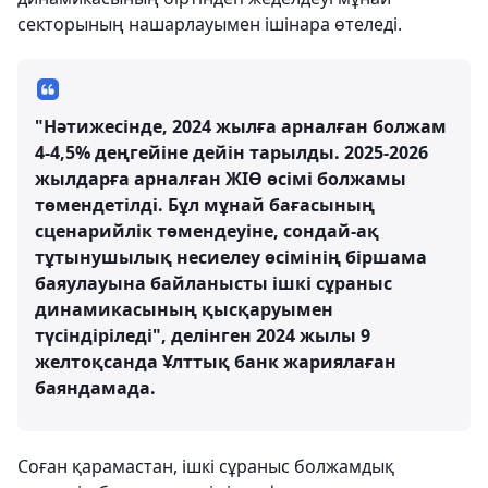
секторының нашарлауымен ішінара өтеледі.
"Нәтижесінде, 2024 жылға арналған болжам
4-4,5% деңгейіне дейін тарылды. 2025-2026
жылдарға арналған ЖІӨ өсімі болжамы
төмендетілді. Бұл мұнай бағасының
сценарийлік төмендеуіне, сондай-ақ
тұтынушылық несиелеу өсімінің біршама
баяулауына байланысты ішкі сұраныс
динамикасының қысқаруымен
түсіндіріледі", делінген 2024 жылы 9
желтоқсанда Ұлттық банк жариялаған
баяндамада.
Соған қарамастан, ішкі сұраныс болжамдық