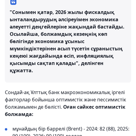
"Сонымен қатар, 2026 жылы фискалдық
ынталандырудың әлсіреуімен экономика
әлеуетті деңгейлеріне жақындай бастайды.
Осылайша, болжамдық кезеңнің көп
бөлігінде экономика ұсыныс
мүмкіндіктерінен асып түсетін сұраныстың
кеңеюі жағдайында өсіп, инфляциялық
қысымды сақтап қалады", делінген
құжатта.
Сондай-ақ Ұлттық банк макроэкономикалық іргелі
факторлар бойынша оптимистік және пессимистік
болжамымен де бөлісті.
Оған сәйкес оптимистік
болжамда:
мұнайдың бір баррелі (Brent) - 2024: 82 (88), 2025: