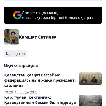
Google-ға қосылып,
жаңалықтарды бірінші болып оқыңыз
Камшат Сатиева
Қазақстан
Оқи отырыңыз
Қазақстан қазіргі бессайыс
федерациясының жаңа президенті
сайланды
19:28, 15 шілде 2025
Қар, тұман, көктайғақ:
Қазақстанның басым бөлігінде ауа