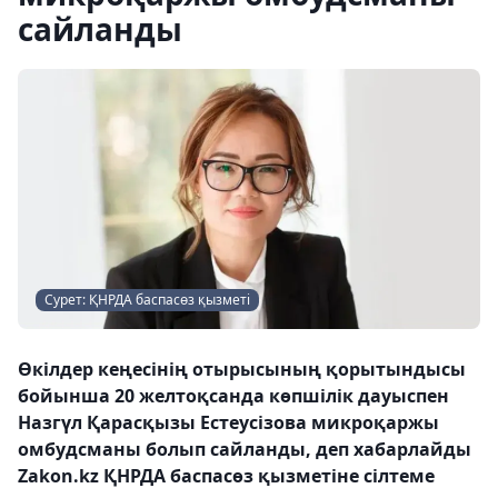
сайланды
Сурет: ҚНРДА баспасөз қызметі
Өкілдер кеңесінің отырысының қорытындысы
бойынша 20 желтоқсанда көпшілік дауыспен
Назгүл Қарасқызы Естеусізова микроқаржы
омбудсманы болып сайланды, деп хабарлайды
Zakon.kz ҚНРДА баспасөз қызметіне сілтеме