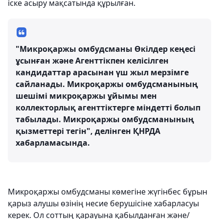
іске асыру мақсатында құрылған.
"Микроқаржы омбудсманы Өкілдер кеңесі
ұсынған және Агенттікпен келісілген
кандидаттар арасынан үш жыл мерзімге
сайланады. Микроқаржы омбудсманының
шешімі микроқаржы ұйымы мен
коллекторлық агенттіктерге міндетті болып
табылады. Микроқаржы омбудсманының
қызметтері тегін", делінген ҚНРДА
хабарламасында.
Микроқаржы омбудсманы көмегіне жүгінбес бұрын
қарыз алушы өзінің несие берушісіне хабарласуы
керек. Ол соттың қарауына қабылданған және/