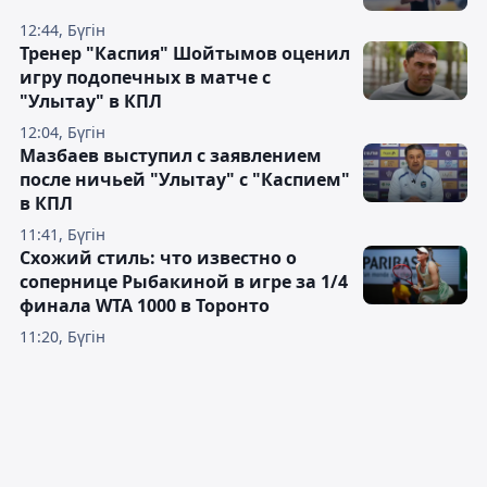
12:44, Бүгін
Тренер "Каспия" Шойтымов оценил
игру подопечных в матче с
"Улытау" в КПЛ
12:04, Бүгін
Мазбаев выступил с заявлением
после ничьей "Улытау" с "Каспием"
в КПЛ
11:41, Бүгін
Схожий стиль: что известно о
сопернице Рыбакиной в игре за 1/4
финала WTA 1000 в Торонто
11:20, Бүгін