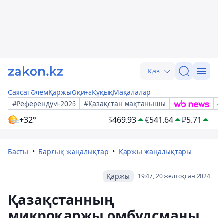
Қаз
Саясат
Әлем
Қаржы
Оқиға
Құқық
Мақалалар
#Референдум-2026
#Қазақстан мақтанышы
+32°
$
469.93
€
541.64
₽
5.71
Басты
Барлық жаңалықтар
Қаржы жаңалықтары
Қаржы
19:47, 20 желтоқсан 2024
Қазақстанның
микроқаржы омбудсманы