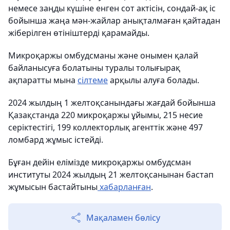
немесе заңды күшіне енген сот актісін, сондай-ақ іс
бойынша жаңа мән-жайлар анықталмаған қайтадан
жіберілген өтініштерді қарамайды.
Микроқаржы омбудсманы және онымен қалай
байланысуға болатыны туралы толығырақ
ақпаратты мына
сілтеме
арқылы алуға болады.
2024 жылдың 1 желтоқсанындағы жағдай бойынша
Қазақстанда 220 микроқаржы ұйымы, 215 несие
серіктестігі, 199 коллекторлық агенттік және 497
ломбард жұмыс істейді.
Бұған дейін елімізде микроқаржы омбудсман
институты 2024 жылдың 21 желтоқсанынан бастап
жұмысын бастайтыны
хабарланған
.
Мақаламен бөлісу