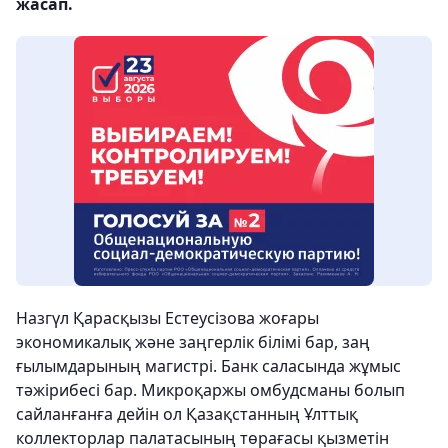
жасап.
Назгүл Қарасқызы Естеусізова жоғары
экономикалық және заңгерлік білімі бар, заң
ғылымдарының магистрі. Банк саласында жұмыс
тәжірибесі бар. Микроқаржы омбудсманы болып
сайланғанға дейін ол Қазақстанның Ұлттық
коллекторлар палатасының төрағасы қызметін