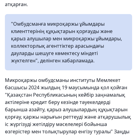
атқарған.
"Омбудсманға микроқаржы ұйымдары
клиенттерінің құқықтарын қорғауды және
қарыз алушылар мен микроқаржы ұйымдары,
коллекторлық агенттіктер арасындағы
дауларды шешуге көмектесу міндеті
жүктелген", делінген хабарламада.
Микроқаржы омбудсманы институты Мемлекет
басшысы 2024 жылдың 19 маусымында қол қойған
"Қазақстан Республикасының кейбір заңнамалық
актілеріне кредит беру кезінде тәуекелдерді
барынша азайту, қарыз алушылардың құқықтарын
қорғау, қаржы нарығын реттеуді және атқарушылық
іс жүргізуді жетілдіру мәселелері бойынша
өзгерістер мен толықтырулар енгізу туралы" Заңды