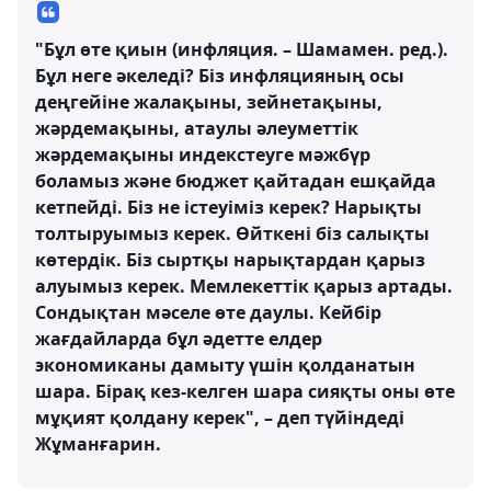
"Бұл өте қиын (инфляция. – Шамамен. ред.).
Бұл неге әкеледі? Біз инфляцияның осы
деңгейіне жалақыны, зейнетақыны,
жәрдемақыны, атаулы әлеуметтік
жәрдемақыны индекстеуге мәжбүр
боламыз және бюджет қайтадан ешқайда
кетпейді. Біз не істеуіміз керек? Нарықты
толтыруымыз керек. Өйткені біз салықты
көтердік. Біз сыртқы нарықтардан қарыз
алуымыз керек. Мемлекеттік қарыз артады.
Сондықтан мәселе өте даулы. Кейбір
жағдайларда бұл әдетте елдер
экономиканы дамыту үшін қолданатын
шара. Бірақ кез-келген шара сияқты оны өте
мұқият қолдану керек", – деп түйіндеді
Жұманғарин.