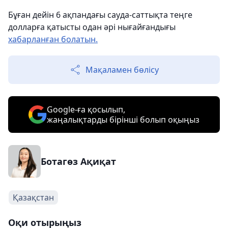
Бұған дейін 6 ақпандағы сауда-саттықта теңге
долларға қатысты одан әрі нығайғандығы
хабарланған болатын.
Мақаламен бөлісу
Google-ға қосылып,
жаңалықтарды бірінші болып оқыңыз
Ботагөз Ақиқат
Қазақстан
Оқи отырыңыз