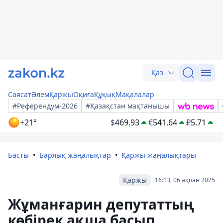
Қаз
Саясат
Әлем
Қаржы
Оқиға
Құқық
Мақалалар
#Референдум-2026
#Қазақстан мақтанышы
+21°
$
469.93
€
541.64
₽
5.71
Басты
Барлық жаңалықтар
Қаржы жаңалықтары
Қаржы
16:13, 06 ақпан 2025
Жұманғарин депутаттың
көбірек ақша басып