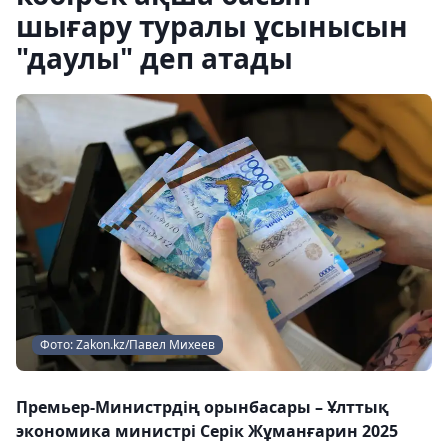
шығару туралы ұсынысын
"даулы" деп атады
Фото: Zakon.kz/Павел Михеев
Премьер-Министрдің орынбасары – Ұлттық
экономика министрі Серік Жұманғарин 2025