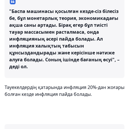
"Баспа машинасы қосылған кезде-сіз білесіз
бе, бұл монетарлық теория, экономикадағы
ақша саны артады. Бірақ егер бұл тиісті
тауар массасымен расталмаса, онда
инфляцияның әсері пайда болады. Ал
инфляция халықтың табысын
құнсыздандырады және керісінше нәтиже
алуға болады. Соның ішінде бағаның өсуі", –
деді ол.
Тәуекелдердің қатарында инфляция 20%-дан жоғары
болған кезде инфляция пайда болады.