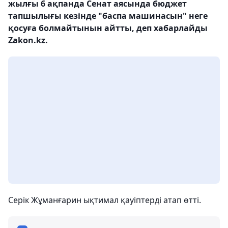
жылғы 6 ақпанда Сенат аясында бюджет
тапшылығы кезінде "баспа машинасын" неге
қосуға болмайтынын айтты, деп хабарлайды
Zakon.kz.
Серік Жұманғарин ықтимал қауіптерді атап өтті.