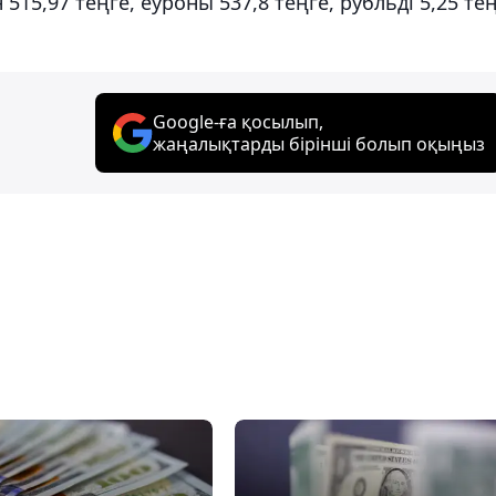
15,97 теңге, еуроны 537,8 теңге, рубльді 5,25 те
Google-ға қосылып,
жаңалықтарды бірінші болып оқыңыз