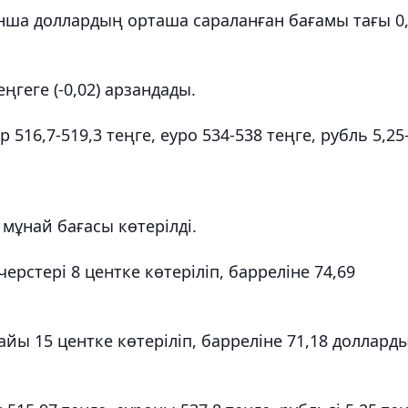
ша доллардың орташа сараланған бағамы тағы 0
ңгеге (-0,02) арзандады.
16,7-519,3 теңге, еуро 534-538 теңге, рубль 5,25
мұнай бағасы көтерілді.
рстері 8 центке көтеріліп, барреліне 74,69
йы 15 центке көтеріліп, барреліне 71,18 доллард