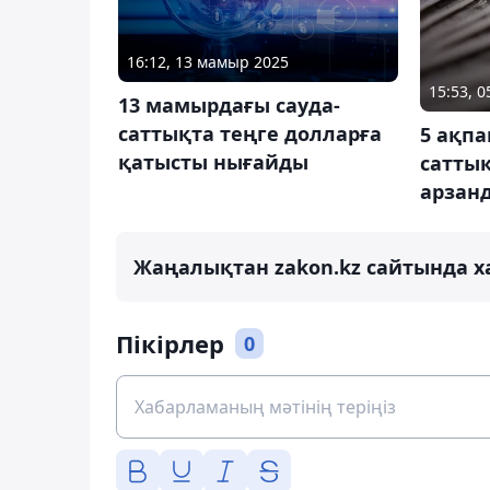
16:12, 13 мамыр 2025
15:53, 
13 мамырдағы сауда-
саттықта теңге долларға
5 ақпа
қатысты нығайды
сатты
арзан
Жаңалықтан zakon.kz сайтында х
Пікірлер
0