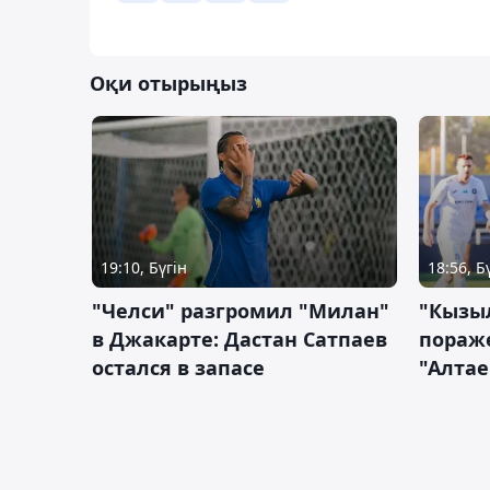
Оқи отырыңыз
19:10, Бүгін
18:56, Б
"Челси" разгромил "Милан"
"Кызыл
в Джакарте: Дастан Сатпаев
пораже
остался в запасе
"Алтае