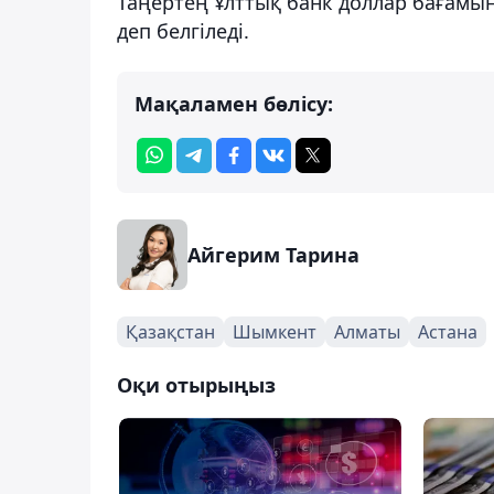
Таңертең Ұлттық банк доллар бағамын 5
деп белгіледі.
Мақаламен бөлісу:
Айгерим Тарина
Қазақстан
Шымкент
Алматы
Астана
Оқи отырыңыз