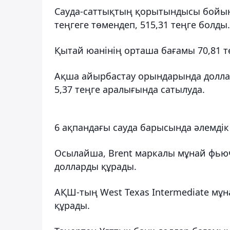
Сауда-саттықтың қорытындысы бойын
теңгеге төмендеп, 515,31 теңге болды.
Қытай юанінің орташа бағамы 70,81 те
Ақша айырбастау орындарында доллар 5
5,37 теңге аралығында сатылуда.
6 ақпандағы сауда барысында әлемдік 
Осылайша, Brent маркалы мұнай фьюче
долларды құрады.
АҚШ-тың West Texas Intermediate мұна
құрады.