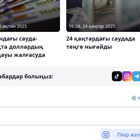
05 ақпан 2025
16:24, 24 қаңтар 2025
ндағы сауда-
24 қаңтардағы саудада
қта доллардың
теңге нығайды
дауы жалғасуда
абардар болыңыз:
Пікір жаз