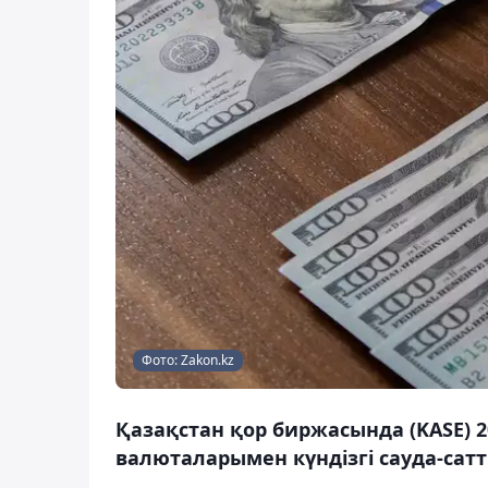
Фото: Zakon.kz
Қазақстан қор биржасында (KASE) 2
валюталарымен күндізгі сауда-сат