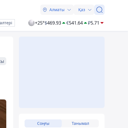
Алматы
Қаз
+25°
$
469.93
€
541.64
₽
5.71
алтері
жы
Соңғы
Танымал