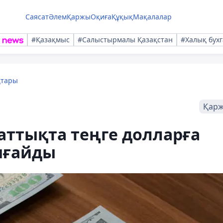
Саясат
Әлем
Қаржы
Оқиға
Құқық
Мақалалар
#Қазақмыс
#Салыстырмалы Қазақстан
#Халық бухг
қтары
Қар
саттықта теңге долларға
ығайды