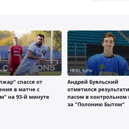
үгін
18:20, Бүгін
жар" спасся от
Андрей Буяльский
ния в матче с
отметился результат
м" на 93-й минуте
пасом в контрольном
за "Полонию Бытом"