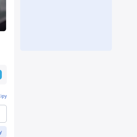
Кіру
у