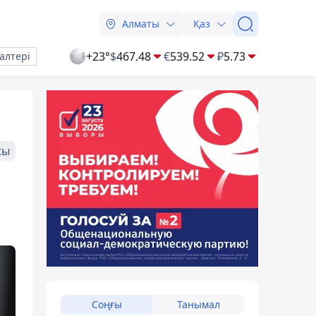
Алматы
Қаз
+23°
$
467.48
€
539.52
₽
5.73
алтері
жы
Соңғы
Танымал