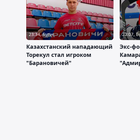
23:34, Бүгін
23:07, Б
Казахстанский нападающий
Экс-фо
Торекул стал игроком
Камара
"Барановичей"
"Адми