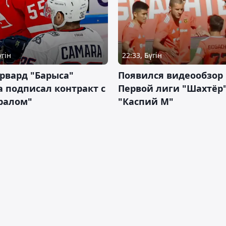
үгін
22:33, Бүгін
рвард "Барыса"
Появился видеообзор
 подписал контракт с
Первой лиги "Шахтёр"
ралом"
"Каспий М"