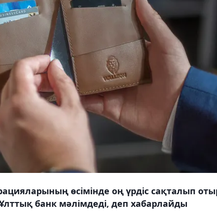
ацияларының өсімінде оң үрдіс сақталып оты
 Ұлттық банк мәлімдеді, деп хабарлайды