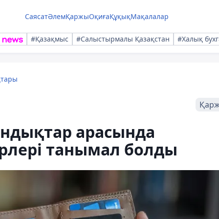
Саясат
Әлем
Қаржы
Оқиға
Құқық
Мақалалар
#Қазақмыс
#Салыстырмалы Қазақстан
#Халық бухг
қтары
Қар
андықтар арасында
рлері танымал болды