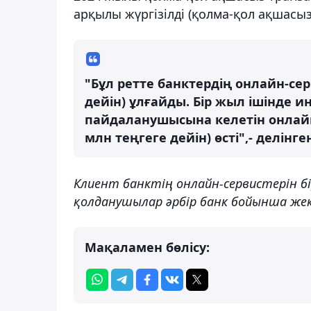
арқылы жүргізілді (қолма-қол ақшасыз
"Бұл ретте банктердің онлайн-се
дейін) ұлғайды. Бір жыл ішінде и
пайдаланушысына келетін онлайн-
млн теңгеге дейін) өсті",- делінге
Клиент банктің онлайн-сервистерін бі
қолданушылар әрбір банк бойынша жек
Мақаламен бөлісу: