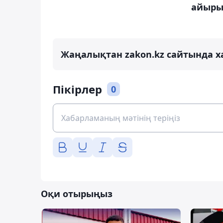
айыры
Жаңалықтан zakon.kz сайтында х
Пікірлер
0
Оқи отырыңыз