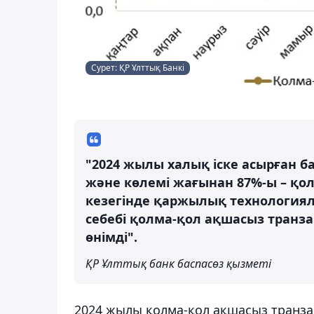
Сурет: ҚР Ұлттық Банкі
"2024 жылы халық іске асырған б
және көлемі жағынан 87%-ы – қо
кезегінде қаржылық технологияла
себебі қолма-қол ақшасыз транз
өнімді".
ҚР Ұлттық банк баспасөз қызметі
2024 жылы қолма-қол ақшасыз транзак