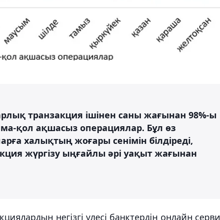
арлық транзакция ішінен саны жағынан 98%-ы
лма-қол ақшасыз операциялар. Бұл өз
рға халықтың жоғары сенімін білдіреді,
акция жүргізу ыңғайлы әрі уақыт жағынан
циялардың негізгі үлесі банктердің онлайн серви