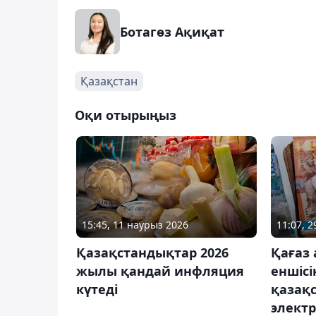
Ботагөз Ақиқат
Қазақстан
Оқи отырыңыз
15:45, 11 наурыз 2026
11:07, 
Қазақстандықтар 2026
Қағаз 
жылы қандай инфляция
еншісі
күтеді
қазақ
элект