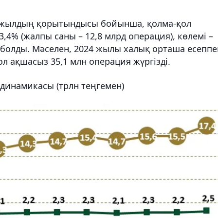
24 жылдың қорытындысы бойынша, қолма-қол
,4% (жалпы саны – 12,8 млрд операция), көлемі –
е) болды. Мәселен, 2024 жылы халық орташа есеппе
ол ақшасыз 35,1 млн операция жүргізді.
динамикасы (трлн теңгемен)