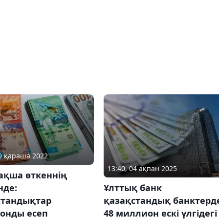
29 қараша 2022
13:40, 04 ақпан 2025
ақша өткеннің
Ұлттық банк
нде:
қазақстандық банктерд
стандықтар
48 миллион ескі үлгідегі
ронды есеп