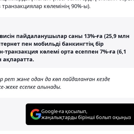
 транзакциялар көлемінің 90%-ы).
рвисін пайдаланушылар саны 13%-ға (25,9 млн
нтернет пен мобильді банкингтің бір
транзакция көлемі орта есеппен 7%-ға (6,1
н ақпаратта.
р рет және одан да көп пайдаланған кезде
е-жеке есепке алынады.
Google-ға қосылып,
жаңалықтарды бірінші болып оқыңыз