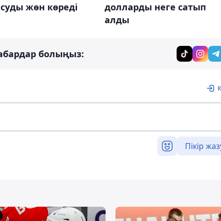
долларды неге сатып
суды жөн көреді
алды
абардар болыңыз:
Пікір жаз