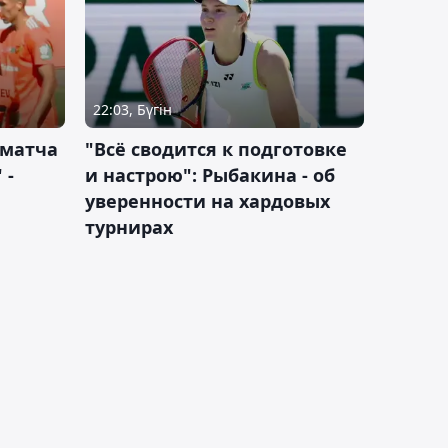
22:03, Бүгін
 матча
"Всё сводится к подготовке
 -
и настрою": Рыбакина - об
уверенности на хардовых
турнирах