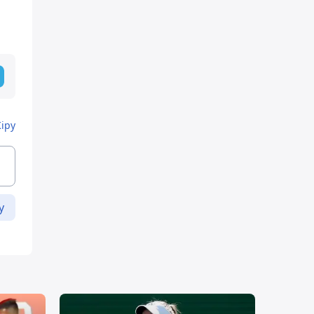
Кіру
у