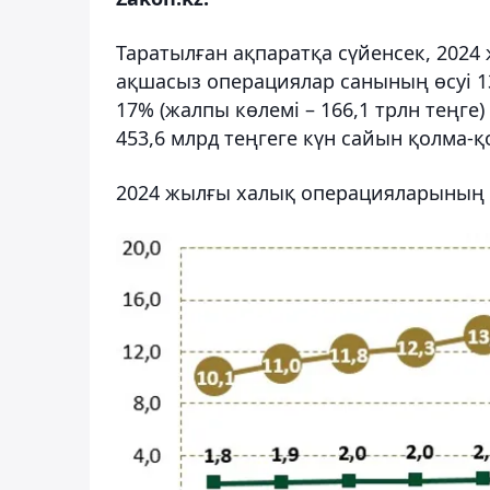
Таратылған ақпаратқа сүйенсек, 20
ақшасыз операциялар санының өсуі 13
17% (жалпы көлемі – 166,1 трлн теңг
453,6 млрд теңгеге күн сайын қолма-қ
2024 жылғы халық операцияларының 