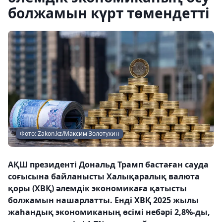
болжамын күрт төмендетті
Фото: Zakon.kz/Максим Золотухин
АҚШ президенті Дональд Трамп бастаған сауда
соғысына байланысты Халықаралық валюта
қоры (ХВҚ) әлемдік экономикаға қатысты
болжамын нашарлатты. Енді ХВҚ 2025 жылы
жаһандық экономиканың өсімі небәрі 2,8%-ды,