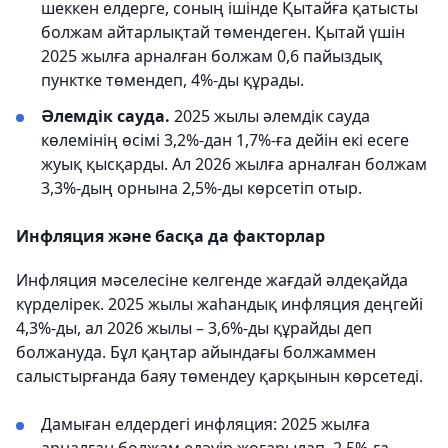
шеккен елдерге, соның ішінде Қытайға қатысты
болжам айтарлықтай төмендеген. Қытай үшін
2025 жылға арналған болжам 0,6 пайыздық
пунктке төмендеп, 4%-ды құрады.
Әлемдік сауда.
2025 жылы әлемдік сауда
көлемінің өсімі 3,2%-дан 1,7%-ға дейін екі есеге
жуық қысқарды. Ал 2026 жылға арналған болжам
3,3%-дың орнына 2,5%-ды көрсетіп отыр.
Инфляция және басқа да факторлар
Инфляция мәселесіне келгенде жағдай әлдеқайда
күрделірек. 2025 жылы жаһандық инфляция деңгейі
4,3%-ды, ал 2026 жылы – 3,6%-ды құрайды деп
болжануда. Бұл қаңтар айындағы болжаммен
салыстырғанда баяу төмендеу қарқынын көрсетеді.
Дамыған елдердегі инфляция: 2025 жылға