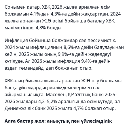
Сонымен қатар, ХВҚ 2026 жылға арналған өсім
болжамын 4,1%-дан 4,3%-ға дейін жақсартқан. 2024
жылға арналған ЖІӨ өсімі бойынша бағалау ХВҚ
мәліметінше, 4,8% болды.
Инфляция бойынша болжамдар сәл пессимистік.
2024 жылы инфляцияның 8,6%-ға дейін баяулауынан
кейін, 2025 жылы оның 9,9%-ға дейін жеделдеуі
күтілуде. Ал 2026 жылы инфляция 9,4%-ға дейін
аздап төмендейді деп болжанып отыр.
ХВҚ-ның биылғы жылға арналған ЖІӨ өсу болжамы
басқа ұйымдардың мәлімдемелерімен сәл
айырмашылықта. Мәселен, ҚР Ұлттық банкі 2025–
2026 жылдары 4,2–5,2% аралығында өсім күтуде, ал
Дүниежүзілік банк 2025 жылға 4,7% болжап отыр.
Алға бастар жол: анықтық пен үйлесімділік