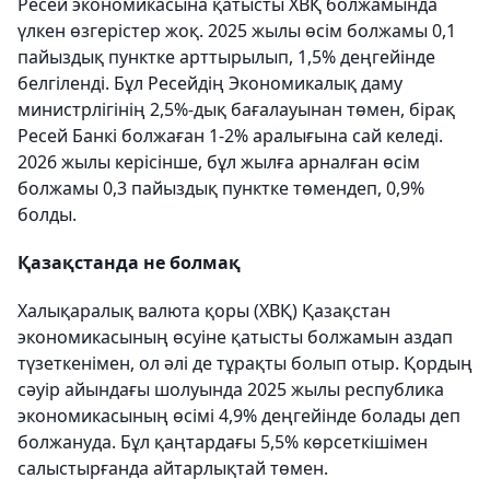
Ресей экономикасына қатысты ХВҚ болжамында
үлкен өзгерістер жоқ. 2025 жылы өсім болжамы 0,1
пайыздық пунктке арттырылып, 1,5% деңгейінде
белгіленді. Бұл Ресейдің Экономикалық даму
министрлігінің 2,5%-дық бағалауынан төмен, бірақ
Ресей Банкі болжаған 1-2% аралығына сай келеді.
2026 жылы керісінше, бұл жылға арналған өсім
болжамы 0,3 пайыздық пунктке төмендеп, 0,9%
болды.
Қазақстанда не болмақ
Халықаралық валюта қоры (ХВҚ) Қазақстан
экономикасының өсуіне қатысты болжамын аздап
түзеткенімен, ол әлі де тұрақты болып отыр. Қордың
сәуір айындағы шолуында 2025 жылы республика
экономикасының өсімі 4,9% деңгейінде болады деп
болжануда. Бұл қаңтардағы 5,5% көрсеткішімен
салыстырғанда айтарлықтай төмен.