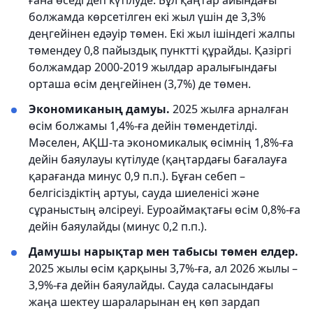
ғана өседі деп күтілуде. Бұл қаңтар айындағы
болжамда көрсетілген екі жыл үшін де 3,3%
деңгейінен едәуір төмен. Екі жыл ішіндегі жалпы
төмендеу 0,8 пайыздық пунктті құрайды. Қазіргі
болжамдар 2000-2019 жылдар аралығындағы
орташа өсім деңгейінен (3,7%) де төмен.
Экономиканың дамуы.
2025 жылға арналған
өсім болжамы 1,4%-ға дейін төмендетілді.
Мәселен, АҚШ-та экономикалық өсімнің 1,8%-ға
дейін баяулауы күтілуде (қаңтардағы бағалауға
қарағанда минус 0,9 п.п.). Бұған себеп –
белгісіздіктің артуы, сауда шиеленісі және
сұраныстың әлсіреуі. Еуроаймақтағы өсім 0,8%-ға
дейін баяулайды (минус 0,2 п.п.).
Дамушы нарықтар мен табысы төмен елдер.
2025 жылы өсім қарқыны 3,7%-ға, ал 2026 жылы –
3,9%-ға дейін баяулайды. Сауда саласындағы
жаңа шектеу шараларынан ең көп зардап