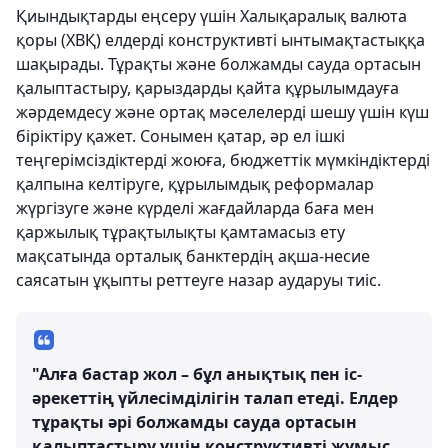
Қиындықтарды еңсеру үшін Халықаралық валюта
қоры (ХВҚ) елдерді конструктивті ынтымақтастыққа
шақырады. Тұрақты және болжамды сауда ортасын
қалыптастыру, қарыздарды қайта құрылымдауға
жәрдемдесу және ортақ мәселелерді шешу үшін күш
біріктіру қажет. Сонымен қатар, әр ел ішкі
теңгерімсіздіктерді жоюға, бюджеттік мүмкіндіктерді
қалпына келтіруге, құрылымдық реформалар
жүргізуге және күрделі жағдайларда баға мен
қаржылық тұрақтылықты қамтамасыз ету
мақсатында орталық банктердің ақша-несие
саясатын ұқыпты реттеуге назар аударуы тиіс.
"Алға бастар жол – бұл анықтық пен іс-
әрекеттің үйлесімділігін талап етеді. Елдер
тұрақты әрі болжамды сауда ортасын
қалыптастыру үшін конструктивті жұмыс