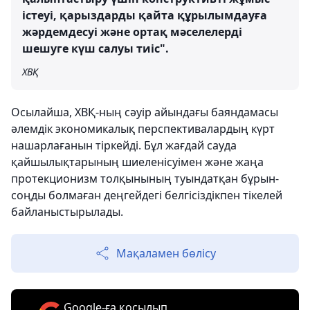
істеуі, қарыздарды қайта құрылымдауға
жәрдемдесуі және ортақ мәселелерді
шешуге күш салуы тиіс".
ХВҚ
Осылайша, ХВҚ-ның сәуір айындағы баяндамасы
әлемдік экономикалық перспективалардың күрт
нашарлағанын тіркейді. Бұл жағдай сауда
қайшылықтарының шиеленісуімен және жаңа
протекционизм толқынының туындатқан бұрын-
соңды болмаған деңгейдегі белгісіздікпен тікелей
байланыстырылады.
Мақаламен бөлісу
Google-ға қосылып,