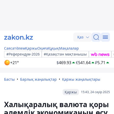
Қаз
Саясат
Әлем
Қаржы
Оқиға
Құқық
Мақалалар
#Референдум-2026
#Қазақстан мақтанышы
+21°
$
469.93
€
541.64
₽
5.71
Басты
Барлық жаңалықтар
Қаржы жаңалықтары
Қаржы
15:43, 24 сәуір 2025
Халықаралық валюта қоры
әлемдік экономиканың өсу