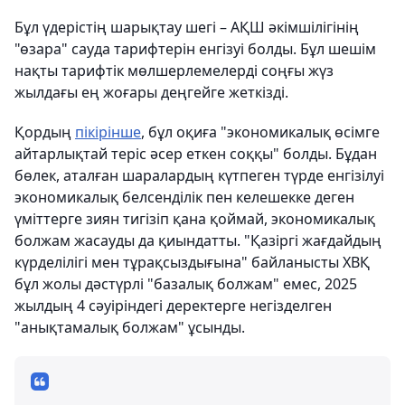
Бұл үдерістің шарықтау шегі – АҚШ әкімшілігінің
"өзара" сауда тарифтерін енгізуі болды. Бұл шешім
нақты тарифтік мөлшерлемелерді соңғы жүз
жылдағы ең жоғары деңгейге жеткізді.
Қордың
пікірінше
, бұл оқиға "экономикалық өсімге
айтарлықтай теріс әсер еткен соққы" болды. Бұдан
бөлек, аталған шаралардың күтпеген түрде енгізілуі
экономикалық белсенділік пен келешекке деген
үміттерге зиян тигізіп қана қоймай, экономикалық
болжам жасауды да қиындатты. "Қазіргі жағдайдың
күрделілігі мен тұрақсыздығына" байланысты ХВҚ
бұл жолы дәстүрлі "базалық болжам" емес, 2025
жылдың 4 сәуіріндегі деректерге негізделген
"анықтамалық болжам" ұсынды.