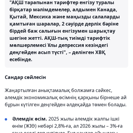
"АҚШ тарапынан тарифтер енгізу туралы
бірқатар мәлімдемелер, алдымен Канада,
Қытай, Мексика және маңызды салаларды
қамтыған шаралар, 2 сәуірде дерлік бәріне
бірдей баж салығын енгізумен шарықтау
шегіне жетті. АҚШ-тың тиімді тарифтік
мөлшерлемесі Ұлы депрессия кезіндегі
деңгейден асып түсті", – делінген ХВҚ
есебінде.
Сандар сөйлесін
Жаңартылған анықтамалық болжамға сәйкес,
әлемдік экономикалық өсімнің қарқыны бірнеше ай
бұрын күтілген деңгейден әлдеқайда төмен болады.
Әлемдік өсім.
2025 жылы әлемдік жалпы ішкі
өнім (ЖІӨ) небәрі 2,8%-ға, ал 2026 жылы – 3%-ға