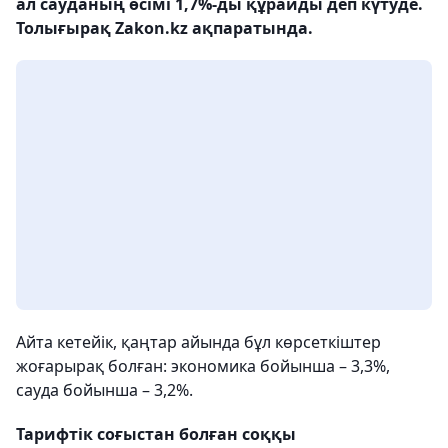
ал сауданың өсімі 1,7%-ды құрайды деп күтуде.
Толығырақ Zakon.kz ақпаратында.
Айта кетейік, қаңтар айында бұл көрсеткіштер
жоғарырақ болған: экономика бойынша – 3,3%,
сауда бойынша – 3,2%.
Тарифтік соғыстан болған соққы