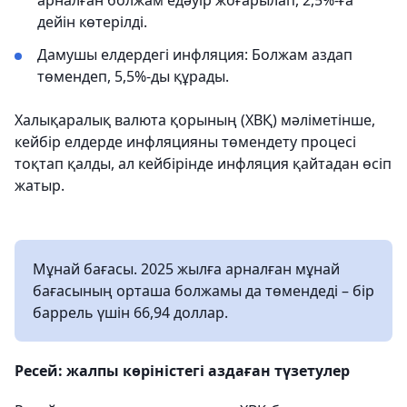
арналған болжам едәуір жоғарылап, 2,5%-ға
дейін көтерілді.
Дамушы елдердегі инфляция: Болжам аздап
төмендеп, 5,5%-ды құрады.
Халықаралық валюта қорының (ХВҚ) мәліметінше,
кейбір елдерде инфляцияны төмендету процесі
тоқтап қалды, ал кейбірінде инфляция қайтадан өсіп
жатыр.
Мұнай бағасы. 2025 жылға арналған мұнай
бағасының орташа болжамы да төмендеді – бір
баррель үшін 66,94 доллар.
Ресей: жалпы көріністегі аздаған түзетулер