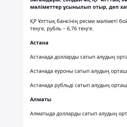
мәліметтер ұсынылып отыр, деп ха
ҚР Ұлттық банкінің ресми мәліметі бо
теңге, рубль – 6,76 теңге.
Астана
Астанада долларды сатып алудың орташ
Астанада еуроны сатып алудың орташа б
Астанада рубльді сатып алудың орташа 
Алматы
Алматыда долларды сатып алудың орташ