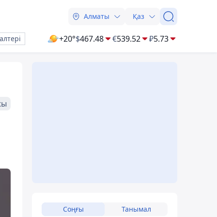
Алматы
Қаз
+20°
$
467.48
€
539.52
₽
5.73
алтері
жы
Соңғы
Танымал