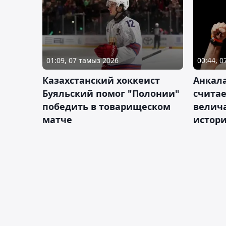
01:09, 07 тамыз 2026
00:44, 
Казахстанский хоккеист
Анкала
Буяльский помог "Полонии"
счита
победить в товарищеском
велич
матче
истор