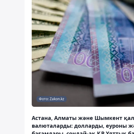
Фото: Zakon.kz
Астана, Алматы және Шымкент қал
валюталарды: долларды, еуроны жә
бағамдары, сондай-ақ ҚР Ұлттық ба