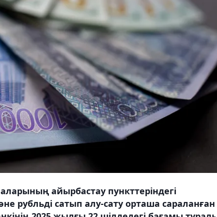
аларының айырбастау пункттеріндегі
не рубльді сатып алу-сату орташа сараланған
нкінің 2025 жылғы 22 шілдедегі бағамы турал