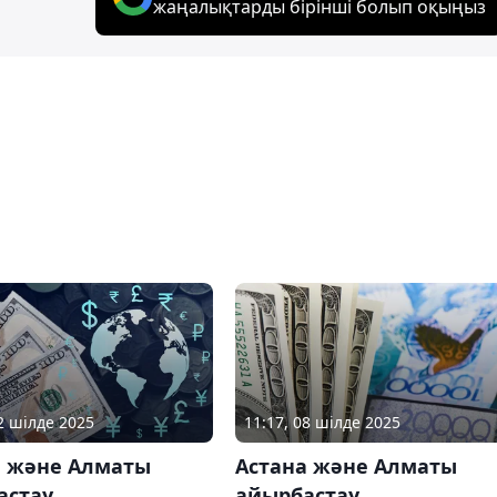
жаңалықтарды бірінші болып оқыңыз
02 шілде 2025
11:17, 08 шілде 2025
а және Алматы
Астана және Алматы
астау
айырбастау