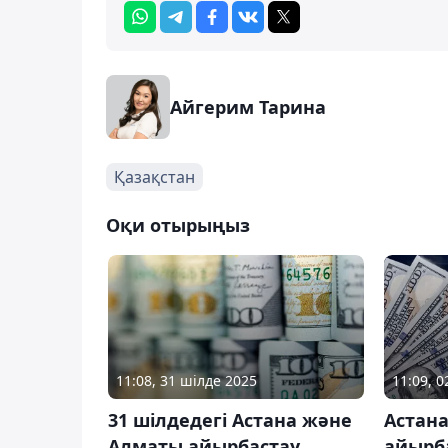
Айгерим Тарина
Қазақстан
Оқи отырыңыз
11:08, 31 шілде 2025
11:09, 
31 шілдедегі Астана және
Астан
Алматы айырбастау
айырб