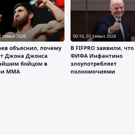
07 тамыз 2026
00:10, 07 тамыз 2026
ев объяснил, почему
В FIFPRO заявили, что
ет Джона Джонса
ФИФА Инфантино
айшим бойцом в
злоупотребляет
ии ММА
полномочиями