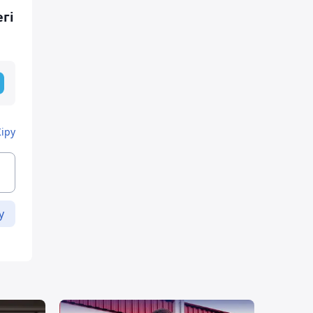
гі
Кіру
у