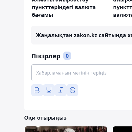
пункттеріндегі валюта
пунктт
бағамы
валют
Жаңалықтан zakon.kz сайтында х
Пікірлер
0
Оқи отырыңыз