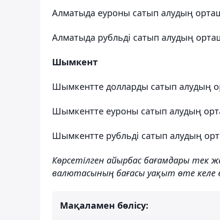
Алматыда еуроны сатып алудың орташа
Алматыда рубльді сатып алудың орташа 
Шымкент
Шымкентте долларды сатып алудың орт
Шымкентте еуроны сатып алудың орташ
Шымкентте рубльді сатып алудың орташ
Көрсетілген айырбас бағамдары тек ж
валютасының бағасы уақыт өте келе өз
Мақаламен бөлісу: