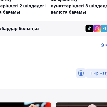
еріндегі 2 шілдедегі
пункттеріндегі 8 шілдеде
а бағамы
валюта бағамы
абардар болыңыз:
Пікір жаз