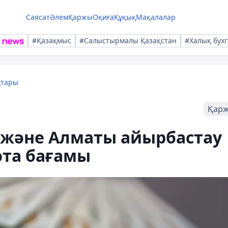
Саясат
Әлем
Қаржы
Оқиға
Құқық
Мақалалар
#Қазақмыс
#Салыстырмалы Қазақстан
#Халық бухг
қтары
Қар
а және Алматы айырбастау
юта бағамы