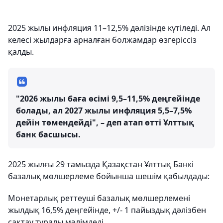
2025 жылы инфляция 11–12,5% дәлізінде күтіледі. Ал
келесі жылдарға арналған болжамдар өзгеріссіз
қалды.
"2026 жылы баға өсімі 9,5–11,5% деңгейінде
болады, ал 2027 жылы инфляция 5,5–7,5%
дейін төмендейді", – деп атап өтті Ұлттық
банк басшысы.
2025 жылғы 29 тамызда Қазақстан Ұлттық Банкі
базалық мөлшерлеме бойынша шешім қабылдады:
Монетарлық реттеуші базалық мөлшерлемені
жылдық 16,5% деңгейінде, +/- 1 пайыздық дәлізбен
сақтау туралы мәлімдеді.