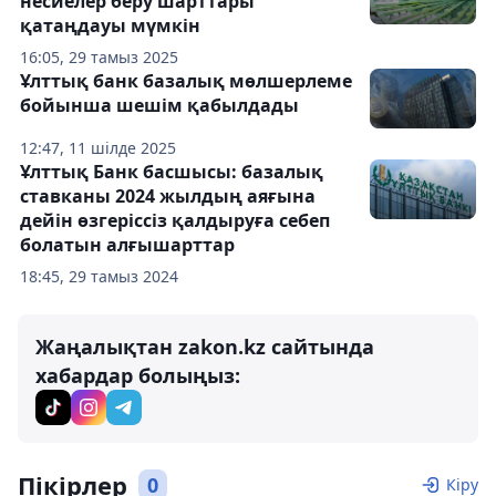
несиелер беру шарттары
қатаңдауы мүмкін
16:05, 29 тамыз 2025
Ұлттық банк базалық мөлшерлеме
бойынша шешім қабылдады
12:47, 11 шілде 2025
Ұлттық Банк басшысы: базалық
ставканы 2024 жылдың аяғына
дейін өзгеріссіз қалдыруға себеп
болатын алғышарттар
18:45, 29 тамыз 2024
Жаңалықтан zakon.kz сайтында
хабардар болыңыз:
Пікірлер
0
Кіру