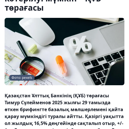
төрағасы
Фото: pexels
Қазақстан Ұлттық Банкінің (ҚҰБ) төрағасы
Тимур Сүлейменов 2025 жылғы 29 тамызда
өткен брифингте базалық мөлшерлемені қайта
қарау мүмкіндігі туралы айтты. Қазіргі уақытта
ол жылдық 16,5% деңгейінде сақталып отыр, +/-