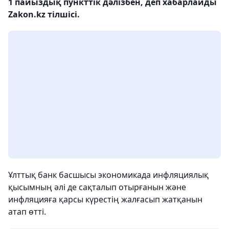
1 пайыздық пункттік дәлізбен, деп хабарлайды
Zakon.kz тілшісі.
Ұлттық банк басшысы экономикада инфляциялық
қысымның әлі де сақталып отырғанын және
инфляцияға қарсы күрестің жалғасып жатқанын
атап өтті.