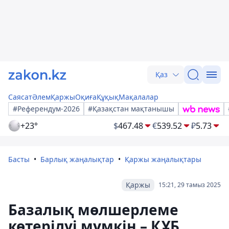
Қаз
Саясат
Әлем
Қаржы
Оқиға
Құқық
Мақалалар
#Референдум-2026
#Қазақстан мақтанышы
+23°
$
467.48
€
539.52
₽
5.73
Басты
Барлық жаңалықтар
Қаржы жаңалықтары
Қаржы
15:21, 29 тамыз 2025
Базалық мөлшерлеме
көтерілуі мүмкін – ҚҰБ