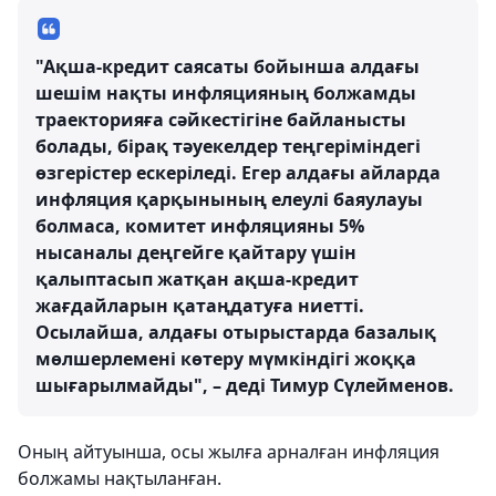
"Ақша-кредит саясаты бойынша алдағы
шешім нақты инфляцияның болжамды
траекторияға сәйкестігіне байланысты
болады, бірақ тәуекелдер теңгеріміндегі
өзгерістер ескеріледі. Егер алдағы айларда
инфляция қарқынының елеулі баяулауы
болмаса, комитет инфляцияны 5%
нысаналы деңгейге қайтару үшін
қалыптасып жатқан ақша-кредит
жағдайларын қатаңдатуға ниетті.
Осылайша, алдағы отырыстарда базалық
мөлшерлемені көтеру мүмкіндігі жоққа
шығарылмайды", – деді Тимур Сүлейменов.
Оның айтуынша, осы жылға арналған инфляция
болжамы нақтыланған.