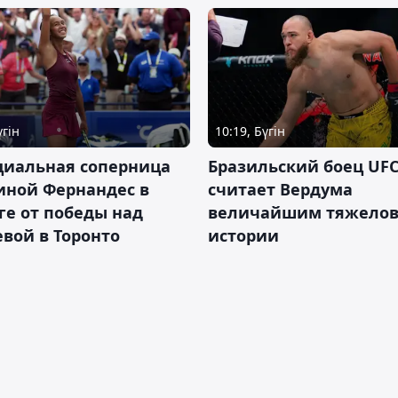
үгін
10:19, Бүгін
циальная соперница
Бразильский боец UFC
иной Фернандес в
считает Вердума
ге от победы над
величайшим тяжелов
вой в Торонто
истории