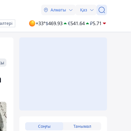
Алматы
Қаз
+33°
$
469.93
€
541.64
₽
5.71
алтері
жы
а
Соңғы
Танымал