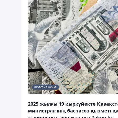
Фото: Zakon.kz
2025 жылғы 19 қыркүйекте Қазақст
министрлігінің баспасөз қызметі 
жариялады, деп жазады Zakon.kz.