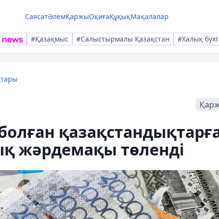
Саясат
Әлем
Қаржы
Оқиға
Құқық
Мақалалар
#Қазақмыс
#Салыстырмалы Қазақстан
#Халық бухг
қтары
Қар
болған қазақстандықтарғ
ық жәрдемақы төленді