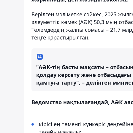
Берілген мәліметке сәйкес, 2025 жыл
әлеуметтік көмек (АӘК) 50,3 мың отб
Төлемдердің жалпы сомасы – 21,7 млр
теңге қарастырылған.
"АӘК-тің басты мақсаты – отбас
қолдау көрсету және отбасыдағы
қамтуға тарту", – делінген мини
Ведомство нақтылағандай, АӘК ая
кірісі ең төменгі күнкөріс деңгейі
тағайындалады;