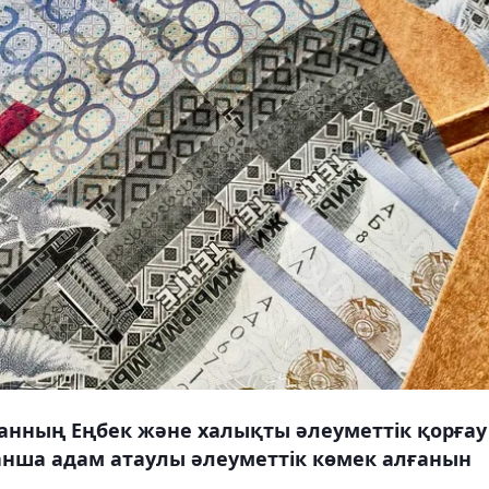
анның Еңбек және халықты әлеуметтік қорғау
қанша адам атаулы әлеуметтік көмек алғанын