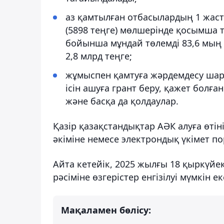
аз қамтылған отбасылардың 1 жаста
(5898 теңге) мөлшерінде қосымша 
бойынша мұндай төлемді 83,6 мың 
2,8 млрд теңге;
жұмыспен қамтуға жәрдемдесу шар
ісін ашуға грант беру, қажет болға
және басқа да қолдаулар.
Қазір қазақстандықтар АӘК алуға өті
әкіміне немесе электрондық үкімет по
Айта кетейік, 2025 жылғы 18 қыркүйе
рәсіміне өзгерістер енгізілуі мүмкін е
Мақаламен бөлісу: