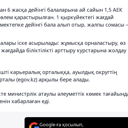
н 6 жасқа дейінгі балаларына ай сайын 1,5 АЕК
төлем қарастырылған. 1 қыркүйектегі жағдай
мектепке дейінгі бала алып отыр, жалпы сомасы 
алары іске асырылады: жұмысқа орналастыру, өз
н жағдайда біліктілікті арттыру курстарына жолдау
нішті карьералық орталыққа, ауылдық округтің
рталы (egov.kz) арқылы бере алады.
кте министрлік атаулы әлеуметтік көмек тағайынд
кенін хабарлаған еді.
Google-ға қосылып,