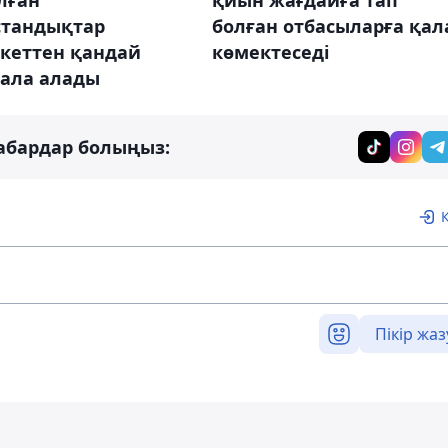
лған
қиын жағдайға тап
стандықтар
болған отбасыларға қал
кеттен қандай
көмектеседі
 ала алады
абардар болыңыз:
Пікір жаз