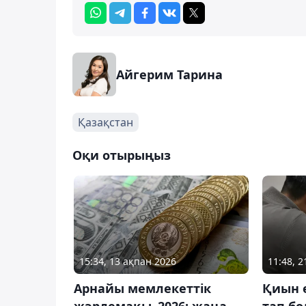
Айгерим Тарина
Қазақстан
Оқи отырыңыз
15:34, 13 ақпан 2026
11:48, 
Арнайы мемлекеттік
Қиын 
жәрдемақы–2026: жаңа