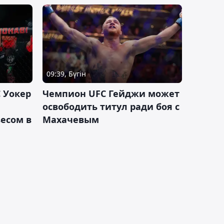
09:39, Бүгін
 Уокер
Чемпион UFC Гейджи может
освободить титул ради боя с
есом в
Махачевым