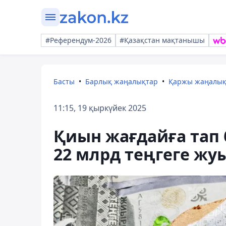
#Референдум-2026
#Қазақстан мақтанышы
Басты
Барлық жаңалықтар
Қаржы жаңалы
11:15, 19 қыркүйек 2025
Қиын жағдайға тап 
22 млрд теңгеге жу