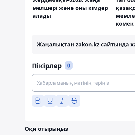
тап бо
мөлшері және оны кімдер
қазақ
алады
мемле
көмек
Жаңалықтан zakon.kz сайтында х
Пікірлер
0
Оқи отырыңыз