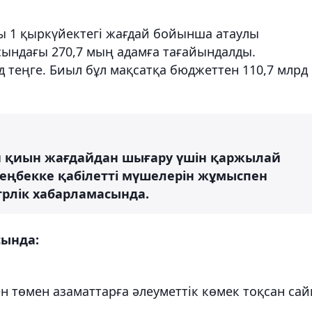
ғы 1 қыркүйектегі жағдай бойынша атаулы
асындағы 270,7 мың адамға тағайындалды.
д теңге. Биыл бұл мақсатқа бюджеттен 110,7 млрд
ын қиын жағдайдан шығару үшін қаржылай
 еңбекке қабілетті мүшелерін жұмыспен
стрлік хабарламасында.
сында:
нен төмен азаматтарға әлеуметтік көмек тоқсан са