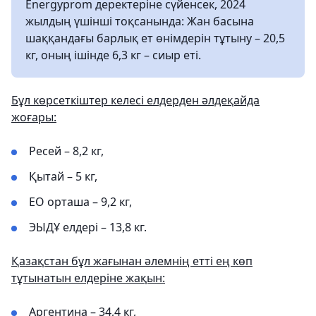
Energyprom деректеріне сүйенсек, 2024
жылдың үшінші тоқсанында: Жан басына
шаққандағы барлық ет өнімдерін тұтыну – 20,5
кг, оның ішінде 6,3 кг – сиыр еті.
Бұл көрсеткіштер келесі елдерден әлдеқайда
жоғары:
Ресей – 8,2 кг,
Қытай – 5 кг,
ЕО орташа – 9,2 кг,
ЭЫДҰ елдері – 13,8 кг.
Қазақстан бұл жағынан әлемнің етті ең көп
тұтынатын елдеріне жақын:
Аргентина – 34,4 кг,