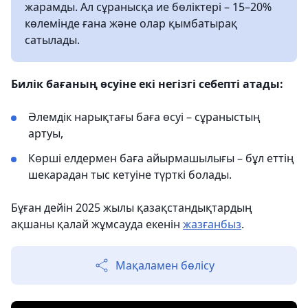
жарамды. Ал сұранысқа ие бөліктері – 15–20%
көлемінде ғана және олар қымбатырақ
сатылады.
Билік бағаның өсуіне екі негізгі себепті атады:
Әлемдік нарықтағы баға өсуі – сұраныстың
артуы,
Көрші елдермен баға айырмашылығы – бұл еттің
шекарадан тыс кетуіне түрткі болады.
Бұған дейін 2025 жылы қазақстандықтардың
ақшаны қалай жұмсауда екенін
жазғанбыз
.
Мақаламен бөлісу