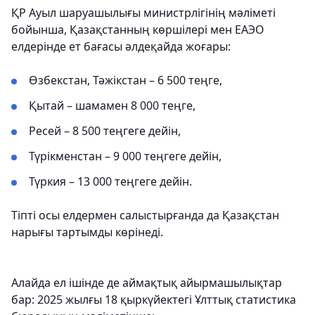
ҚР Ауыл шаруашылығы министрлігінің мәліметі
бойынша, Қазақстанның көршілері мен ЕАЭО
елдерінде ет бағасы әлдеқайда жоғары:
Өзбекстан, Тәжікстан – 6 500 теңге,
Қытай – шамамен 8 000 теңге,
Ресей – 8 500 теңгеге дейін,
Түрікменстан – 9 000 теңгеге дейін,
Түркия – 13 000 теңгеге дейін.
Тіпті осы елдермен салыстырғанда да Қазақстан
нарығы тартымды көрінеді.
Алайда ел ішінде де аймақтық айырмашылықтар
бар: 2025 жылғы 18 қыркүйектегі Ұлттық статистика