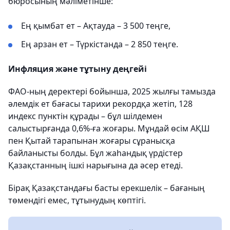
бюросының мәліметінше:
Ең қымбат ет – Ақтауда – 3 500 теңге,
Ең арзан ет – Түркістанда – 2 850 теңге.
Инфляция және тұтыну деңгейі
ФАО-ның деректері бойынша, 2025 жылғы тамызда
әлемдік ет бағасы тарихи рекордқа жетіп, 128
индекс пунктін құрады – бұл шілдемен
салыстырғанда 0,6%-ға жоғары. Мұндай өсім АҚШ
пен Қытай тарапынан жоғары сұранысқа
байланысты болды. Бұл жаһандық үрдістер
Қазақстанның ішкі нарығына да әсер етеді.
Бірақ Қазақстандағы басты ерекшелік – бағаның
төмендігі емес, тұтынудың көптігі.