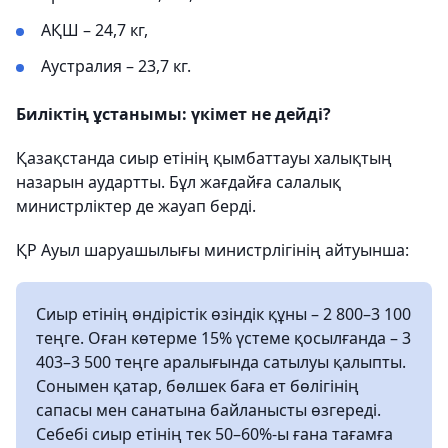
АҚШ – 24,7 кг,
Аустралия – 23,7 кг.
Биліктің ұстанымы: үкімет не дейді?
Қазақстанда сиыр етінің қымбаттауы халықтың
назарын аудартты. Бұл жағдайға салалық
министрліктер де жауап берді.
ҚР Ауыл шаруашылығы министрлігінің айтуынша:
Сиыр етінің өндірістік өзіндік құны – 2 800–3 100
теңге. Оған көтерме 15% үстеме қосылғанда – 3
403–3 500 теңге аралығында сатылуы қалыпты.
Сонымен қатар, бөлшек баға ет бөлігінің
сапасы мен санатына байланысты өзгереді.
Себебі сиыр етінің тек 50–60%-ы ғана тағамға