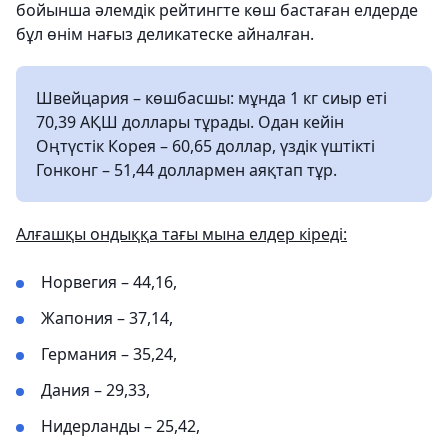
бойынша әлемдік рейтингте көш бастаған елдерде
бұл өнім нағыз деликатеске айналған.
Швейцария – көшбасшы: мұнда 1 кг сиыр еті
70,39 АҚШ доллары тұрады. Одан кейін
Оңтүстік Корея – 60,65 доллар, үздік үштікті
Гонконг – 51,44 доллармен аяқтап тұр.
Алғашқы ондыққа тағы мына елдер кіреді:
Норвегия – 44,16,
Жапония – 37,14,
Германия – 35,24,
Дания – 29,33,
Нидерланды – 25,42,