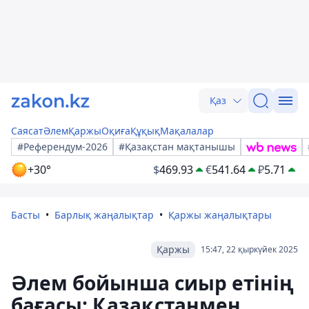
Қаз
Саясат
Әлем
Қаржы
Оқиға
Құқық
Мақалалар
#Референдум-2026
#Қазақстан мақтанышы
+30°
$
469.93
€
541.64
₽
5.71
Басты
Барлық жаңалықтар
Қаржы жаңалықтары
Қаржы
15:47, 22 қыркүйек 2025
Әлем бойынша сиыр етінің
бағасы: Қазақстанмен