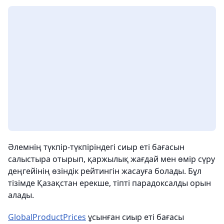
Әлемнің түкпір-түкпіріндегі сиыр еті бағасын
салыстыра отырып, қаржылық жағдай мен өмір сүру
деңгейінің өзіндік рейтингін жасауға болады. Бұл
тізімде Қазақстан ерекше, тіпті парадоксалды орын
алады.
GlobalProductPrices
ұсынған сиыр еті бағасы