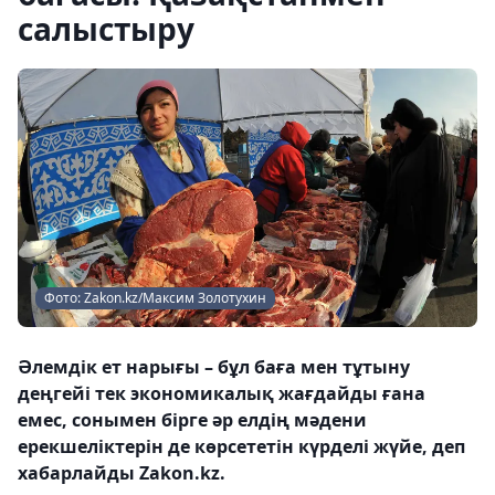
салыстыру
Фото: Zakon.kz/Максим Золотухин
Әлемдік ет нарығы – бұл баға мен тұтыну
деңгейі тек экономикалық жағдайды ғана
емес, сонымен бірге әр елдің мәдени
ерекшеліктерін де көрсететін күрделі жүйе, деп
хабарлайды Zakon.kz.