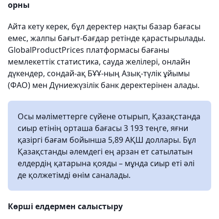
орны
Айта кету керек, бұл деректер нақты базар бағасы
емес, жалпы бағыт-бағдар ретінде қарастырылады.
GlobalProductPrices платформасы бағаны
мемлекеттік статистика, сауда желілері, онлайн
дүкендер, сондай-ақ БҰҰ-ның Азық-түлік ұйымы
(ФАО) мен Дүниежүзілік банк деректерінен алады.
Осы мәліметтерге сүйене отырып, Қазақстанда
сиыр етінің орташа бағасы 3 193 теңге, яғни
қазіргі бағам бойынша 5,89 АҚШ доллары. Бұл
Қазақстанды әлемдегі ең арзан ет сатылатын
елдердің қатарына қояды – мұнда сиыр еті әлі
де қолжетімді өнім саналады.
Көрші елдермен салыстыру