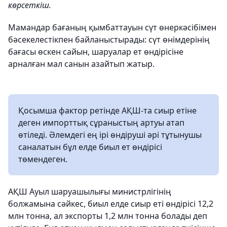
көрсеткіш.
Мамандар бағаның қымбаттауын сүт өнеркәсібімен
бәсекелестікпен байланыстырады: сүт өнімдерінің
бағасы өскен сайын, шаруалар ет өндірісіне
арналған мал санын азайтып жатыр.
Қосымша фактор ретінде АҚШ-та сиыр етіне
деген импорттық сұраныстың артуы атап
өтіледі. Әлемдегі ең ірі өндіруші әрі тұтынушы
саналатын бұл елде биыл ет өндірісі
төмендеген.
АҚШ Ауыл шаруашылығы министрлігінің
болжамына сәйкес, биыл елде сиыр еті өндірісі 12,2
млн тонна, ал экспорты 1,2 млн тонна болады деп