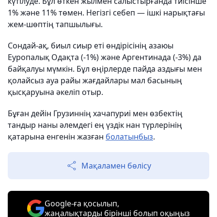
күтілуде. Бұл өткен жылмен салыстырғанда тиісінше
1% және 11% төмен. Негізгі себеп — ішкі нарықтағы
жем-шөптің тапшылығы.
Сондай-ақ, биыл сиыр еті өндірісінің азаюы
Еуропалық Одақта (-1%) және Аргентинада (-3%) да
байқалуы мүмкін. Бұл өңірлерде пайда аздығы мен
қолайсыз ауа райы жағдайлары мал басының
қысқаруына әкеліп отыр.
Бұған дейін Грузиннің хачапуриі мен өзбектің
тандыр наны әлемдегі ең үздік нан түрлерінің
қатарына енгенін жазған
болатынбыз
.
Мақаламен бөлісу
Google-ға қосылып,
жаңалықтарды бірінші болып оқыңыз