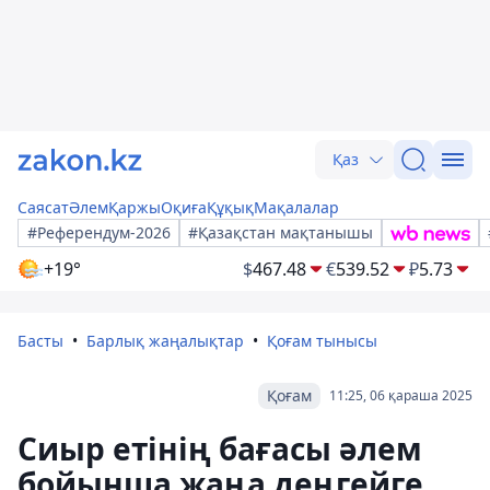
Қаз
Саясат
Әлем
Қаржы
Оқиға
Құқық
Мақалалар
#Референдум-2026
#Қазақстан мақтанышы
+19°
$
467.48
€
539.52
₽
5.73
Басты
Барлық жаңалықтар
Қоғам тынысы
Қоғам
11:25, 06 қараша 2025
Сиыр етінің бағасы әлем
бойынша жаңа деңгейге