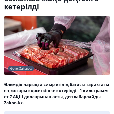
көтерілді
Фото: Zakon.kz
Әлемдік нарықта сиыр етінің бағасы тарихтағы
ең жоғары көрсеткішке көтерілді - 1 килограмм
ет 7 АҚШ долларынан асты, деп хабарлайды
Zakon.kz.