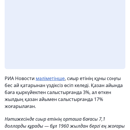
РИА Новости
мәліметінше
, сиыр етінің құны соңғы
бес ай қатарынан үздіксіз өсіп келеді. Қазан айында
баға қыркүйекпен салыстырғанда 3%, ал өткен
жылдың қазан айымен салыстырғанда 17%
жоғарылаған.
Нәтижесінде сиыр етінің орташа бағасы 7,1
долларды құрады — бұл 1960 жылдан бергі ең жоғары