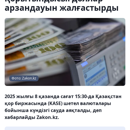
арзандауын жалғастырды
Фото: Zakon.kz
2025 жылғы 8 қазанда сағат 15:30-да Қазақстан
қор биржасында (KASE) шетел валюталары
бойынша күндізгі сауда аяқталды, деп
хабарлайды Zakon.kz.