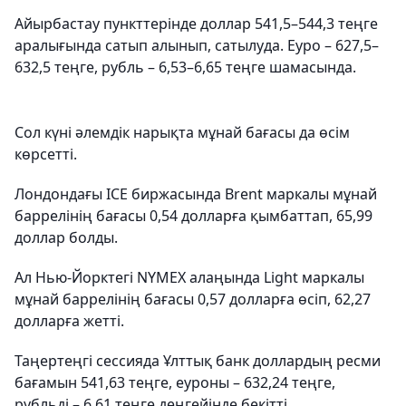
Айырбастау пункттерінде доллар 541,5–544,3 теңге
аралығында сатып алынып, сатылуда. Еуро – 627,5–
632,5 теңге, рубль – 6,53–6,65 теңге шамасында.
Сол күні әлемдік нарықта мұнай бағасы да өсім
көрсетті.
Лондондағы ICE биржасында Brent маркалы мұнай
баррелінің бағасы 0,54 долларға қымбаттап, 65,99
доллар болды.
Ал Нью-Йорктегі NYMEX алаңында Light маркалы
мұнай баррелінің бағасы 0,57 долларға өсіп, 62,27
долларға жетті.
Таңертеңгі сессияда Ұлттық банк доллардың ресми
бағамын 541,63 теңге, еуроны – 632,24 теңге,
рубльді – 6,61 теңге деңгейінде бекітті.