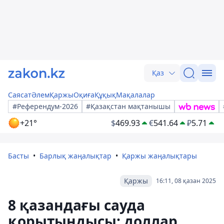
Қаз
Саясат
Әлем
Қаржы
Оқиға
Құқық
Мақалалар
#Референдум-2026
#Қазақстан мақтанышы
+21°
$
469.93
€
541.64
₽
5.71
Басты
Барлық жаңалықтар
Қаржы жаңалықтары
Қаржы
16:11, 08 қазан 2025
8 қазандағы сауда
қорытындысы: доллар