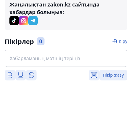
Жаңалықтан zakon.kz сайтында
хабардар болыңыз:
Пікірлер
0
Кіру
Пікір жазу