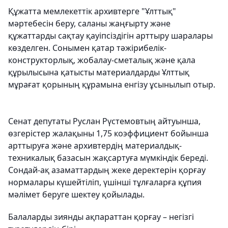
Құжатта мемлекеттік архивтерге "Ұлттық"
мәртебесін беру, саланы жаңғырту және
құжаттарды сақтау қауіпсіздігін арттыру шаралары
көзделген. Сонымен қатар тәжірибелік-
конструкторлық, жобалау-сметалық және қала
құрылысына қатысты материалдарды Ұлттық
мұрағат қорының құрамына енгізу ұсынылып отыр.
Сенат депутаты Руслан Рүстемовтың айтуынша,
өзгерістер жалақыны 1,75 коэффициент бойынша
арттыруға және архивтердің материалдық-
техникалық базасын жақсартуға мүмкіндік береді.
Сондай-ақ азаматтардың жеке деректерін қорғау
нормалары күшейтіліп, үшінші тұлғаларға құпия
мәлімет беруге шектеу қойылады.
Балаларды зиянды ақпараттан қорғау – негізгі