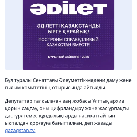
Бұл туралы Сенаттағы Әлеуметтік-мәдени даму және
ғылым комитетінің отырысында айтылды.
Депутаттар талқылаған заң жобасы Ұлттық архив
қорын сақтау, оны цифрландыру және жас ұрпақты
дәстүрлі емес құндылықтарды насихаттайтын
ықпалдан қорғауға бағытталған, деп жазады
qazaqstan.tv.