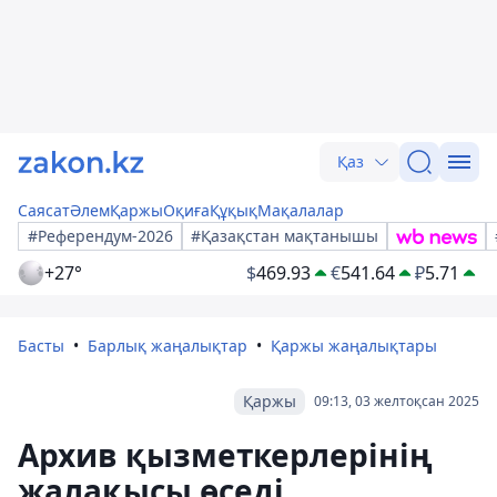
Қаз
Саясат
Әлем
Қаржы
Оқиға
Құқық
Мақалалар
#Референдум-2026
#Қазақстан мақтанышы
+27°
$
469.93
€
541.64
₽
5.71
Басты
Барлық жаңалықтар
Қаржы жаңалықтары
Қаржы
09:13, 03 желтоқсан 2025
Архив қызметкерлерінің
жалақысы өседі