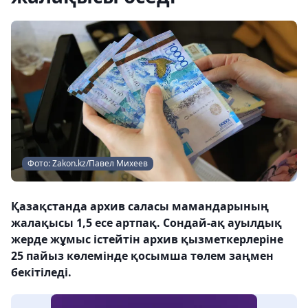
Фото: Zakon.kz/Павел Михеев
Қазақстанда архив саласы мамандарының
жалақысы 1,5 есе артпақ. Сондай-ақ ауылдық
жерде жұмыс істейтін архив қызметкерлеріне
25 пайыз көлемінде қосымша төлем заңмен
бекітіледі.