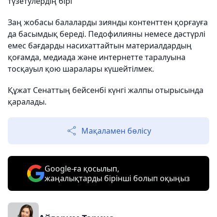
түзетулердің бірі
Заң жобасы балаларды зиянды контенттен қорғауға
да басымдық береді. Педофилияны немесе дәстүрлі
емес бағдарды насихаттайтын материалдардың
қоғамда, медиада және интернетте таралуына
тосқауыл қою шаралары күшейтілмек.
Құжат Сенаттың бейсенбі күнгі жалпы отырысында
қаралады.
Мақаламен бөлісу
Google-ға қосылып,
жаңалықтарды бірінші болып оқыңыз