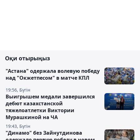
Оқи отырыңыз
"Астана" одержала волевую победу
над "Окжетпесом" в матче КПЛ
19:56, Бүгін
Выигрышем медали завершился
дебют казахстанской
тяжелоатлетки Виктории
Мурашкиной на ЧА
19:43, Бүгін
"Динамо" без Зайнутдинова
одержало первую победу в новом